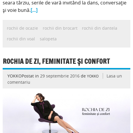
seara târziu, serile de vară invitând la dans, conversație
și voie bună.
[…]
rochii de ocazie
rochii din brocart
rochii din dantela
rochii din voal
salopeta
ROCHIA DE ZI, FEMINITATE ȘI CONFORT
YOKKOPostat in
29 septembrie 2016
de
Lasa un
YOKKO
comentariu