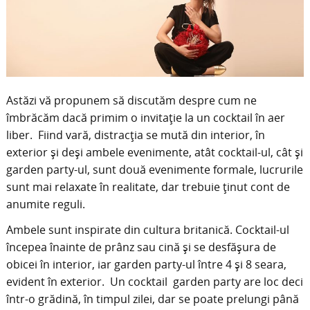
Astăzi vă propunem să discutăm despre cum ne
îmbrăcăm dacă primim o invitație la un cocktail în aer
liber. Fiind vară, distracția se mută din interior, în
exterior și deși ambele evenimente, atât cocktail-ul, cât și
garden party-ul, sunt două evenimente formale, lucrurile
sunt mai relaxate în realitate, dar trebuie ținut cont de
anumite reguli.
Ambele sunt inspirate din cultura britanică. Cocktail-ul
începea înainte de prânz sau cină și se desfășura de
obicei în interior, iar garden party-ul între 4 și 8 seara,
evident în exterior. Un cocktail garden party are loc deci
într-o grădină, în timpul zilei, dar se poate prelungi până