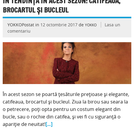
ÎN TENDINȚĂ ÎN ACEST SEZON: CATIFEAUA,
BROCARTUL ȘI BUCLEUL
YOKKOPostat in
12 octombrie 2017
de
Lasa un
YOKKO
comentariu
În acest sezon se poartă țesăturile prețioase și elegante,
catifeaua, brocartul și bucleul. Ziua la birou sau seara la
o petrecere, poți opta pentru un costum elegant din
bucle, sau o rochie din catifea, și vei fi cu siguranță o
apariție de neuitat!
[…]