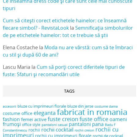
Ce înseamnă dress code și care sunt cele mai cunoscute
tipuri
Cum să citești corect etichetele hainelor: ce înseamnă
fiecare simbol? - RevistaLook
la
Semnificația simbolurilor
de pe etichetele hainelor: tot ce trebuie să știi
Elena Costache
la
Moda nu are vârstă: cum să te îmbraci
cu stil și după 60 de ani?
Lascu Maria
la
Cum să porți corect diferitele tipuri de
fuste: Sfaturi și recomandări utile
TAGS
bluze cu imprimeuri florale
bluze din jerse
accesorii
costume dama
fabricat in romania
eleganta
costume office
fuste creion
fuste office
oameni
fashion
femei active
frumoși
pantaloni pana
office style
pantaloni casual
Radu f
rochii cu
rochii cocktail
rochii
Constantinescu
rochii creion
imprimeuri
rochii cu imprimeuri florale
rochii de cocktail