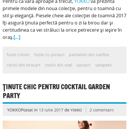
Pentru că vara aproape a trecut,
YOKKO
vă prezintă
primele modele din noua colecție, pentru o toamnă cu
stil și eleganță. Piesele cheie ale colecției de toamnă 2017
îți asigură ținuta perfectă pentru o zi la birou dar și
certitudinea ca vei străluci la orice petrecere și ieșire în
oraș.
[…]
fuste creion
fuste cu picouri
pantaloni din catifea
rochii din brocart
rochii din voal
sacouri
salopete
ȚINUTE CHIC PENTRU COCKTAIL GARDEN
PARTY
YOKKOPostat in
13 iulie 2017
de
2 comentarii
YOKKO