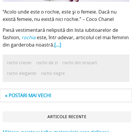
“Acolo unde este o rochie, este și o femeie. Dacă nu
există femeie, nu există nici rochie.” – Coco Chanel
Piesă vestimentară nelipsită din lista iubitoarelor de
fashion,
rochia
este, într-adevar, articolul cel mai feminin
din garderoba noastră.
[…]
rochii creion
rochii de zi
rochii din brocart
rochii elegante
rochii negre
« POSTARI MAI VECHI
ARTICOLE RECENTE