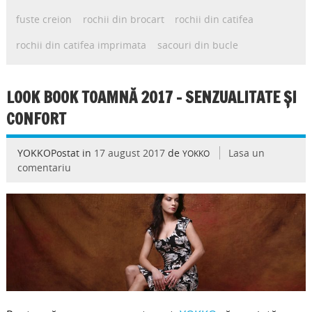
fuste creion
rochii din brocart
rochii din catifea
rochii din catifea imprimata
sacouri din bucle
LOOK BOOK TOAMNĂ 2017 – SENZUALITATE ȘI
CONFORT
YOKKOPostat in
17 august 2017
de
Lasa un
YOKKO
comentariu