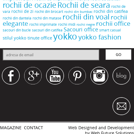
rochii de ocazie
Rochii de seara
rochii de
rochii din catifea
rochii de zi
vara
rochii din brocart
rochii din bumbac
rochii din voal
rochii
rochii din dantela
rochii din matase
elegante
rochii office
rochii midi
rochii imprimate
rochii negre
Sacouri office
sacouri din bucle
sacouri din catifea
smart casual
yokko
yokko fashion
stilul yokko
tinute office
MAGAZINE
CONTACT
Web Designed and Development
by
Web Future Solutions