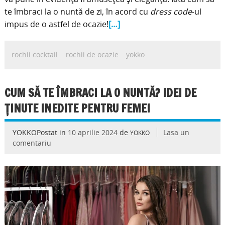
te îmbraci la o nuntă de zi, în acord cu
dress code
-ul
impus de o astfel de ocazie!
[…]
rochii cocktail
rochii de ocazie
yokko
CUM SĂ TE ÎMBRACI LA O NUNTĂ? IDEI DE
ȚINUTE INEDITE PENTRU FEMEI
YOKKOPostat in
10 aprilie 2024
de
Lasa un
YOKKO
comentariu