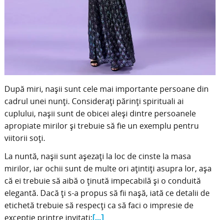
După miri, nașii sunt cele mai importante persoane din
cadrul unei nunți. Considerați părinți spirituali ai
cuplului, nașii sunt de obicei aleși dintre persoanele
apropiate mirilor și trebuie să fie un exemplu pentru
viitorii soți.
La nuntă, nașii sunt așezați la loc de cinste la masa
mirilor, iar ochii sunt de multe ori ațintiți asupra lor, așa
că ei trebuie să aibă o ținută impecabilă și o conduită
elegantă. Dacă ți s-a propus să fii nașă, iată ce detalii de
etichetă trebuie să respecți ca să faci o impresie de
excepție printre invitați:
[…]