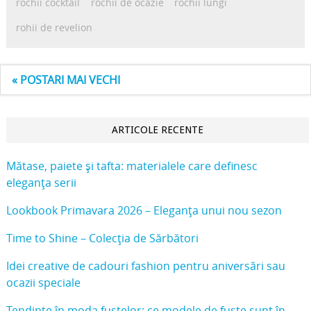
rochii cocktail
rochii de ocazie
rochii lungi
rohii de revelion
« POSTARI MAI VECHI
ARTICOLE RECENTE
Mătase, paiete și tafta: materialele care definesc
eleganța serii
Lookbook Primavara 2026 – Eleganța unui nou sezon
Time to Shine – Colecția de Sărbători
Idei creative de cadouri fashion pentru aniversări sau
ocazii speciale
Tendințe în moda fustelor: ce modele de fuste sunt în