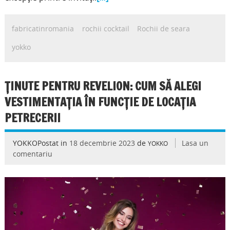
fabricatinromania
rochii cocktail
Rochii de seara
yokko
ȚINUTE PENTRU REVELION: CUM SĂ ALEGI
VESTIMENTAȚIA ÎN FUNCȚIE DE LOCAȚIA
PETRECERII
YOKKOPostat in
18 decembrie 2023
de
Lasa un
YOKKO
comentariu