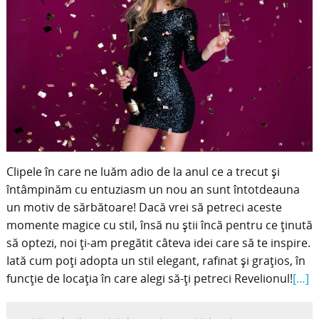
Clipele în care ne luăm adio de la anul ce a trecut și
întâmpinăm cu entuziasm un nou an sunt întotdeauna
un motiv de sărbătoare! Dacă vrei să petreci aceste
momente magice cu stil, însă nu știi încă pentru ce ținută
să optezi, noi ți-am pregătit câteva idei care să te inspire.
Iată cum poți adopta un stil elegant, rafinat și grațios, în
funcție de locația în care alegi să-ți petreci Revelionul!
[…]