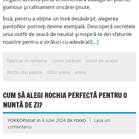
glamour și rafinament oricărei ținute.
Însă, pentru a obține un look desăvârșit, alegerea
pantofilor potriviți devine esențială. Descoperă secretele
unui outfit de seară de neuitat și inspiră-te din sfaturile
noastre pentru a străluci cu adevărat!
[…]
fabricat in romania
rochii cocktail
rochii de ocazie
Rochii din paiete
stilul yokko
yokko
CUM SĂ ALEGI ROCHIA PERFECTĂ PENTRU O
NUNTĂ DE ZI?
YOKKOPostat in
4 iulie 2024
de
Lasa un
YOKKO
comentariu