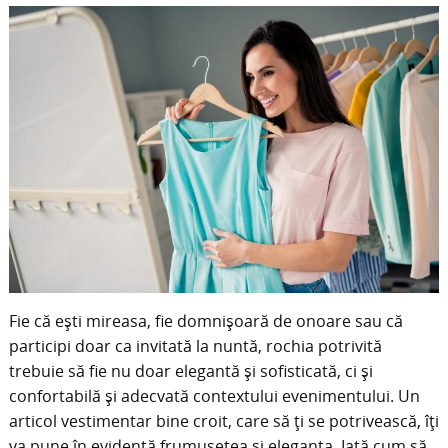
Fie că ești mireasa, fie domnișoară de onoare sau că
participi doar ca invitată la nuntă, rochia potrivită
trebuie să fie nu doar elegantă și sofisticată, ci și
confortabilă și adecvată contextului evenimentului. Un
articol vestimentar bine croit, care să ți se potrivească, îți
va pune în evidență frumusețea și eleganța. Iată cum să