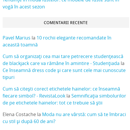
vogă în acest sezon
COMENTARII RECENTE
Pavel Marius
la
10 rochii elegante recomandate în
această toamnă
Cum să organizați cea mai tare petrecere studențească
de blackjack care va rămâne în amintire - Studențiada
la
Ce înseamnă dress code și care sunt cele mai cunoscute
tipuri
Cum să citești corect etichetele hainelor: ce înseamnă
fiecare simbol? - RevistaLook
la
Semnificația simbolurilor
de pe etichetele hainelor: tot ce trebuie să știi
Elena Costache
la
Moda nu are vârstă: cum să te îmbraci
cu stil și după 60 de ani?