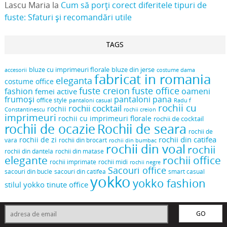
Lascu Maria
la
Cum să porți corect diferitele tipuri de
fuste: Sfaturi și recomandări utile
TAGS
bluze cu imprimeuri florale
bluze din jerse
accesorii
costume dama
fabricat in romania
eleganta
costume office
fuste creion
fuste office
oameni
fashion
femei active
frumoși
pantaloni pana
office style
pantaloni casual
Radu f
rochii cu
rochii cocktail
rochii
Constantinescu
rochii creion
imprimeuri
rochii cu imprimeuri florale
rochii de cocktail
rochii de ocazie
Rochii de seara
rochii de
rochii din catifea
rochii de zi
vara
rochii din brocart
rochii din bumbac
rochii din voal
rochii
rochii din dantela
rochii din matase
elegante
rochii office
rochii midi
rochii imprimate
rochii negre
Sacouri office
sacouri din bucle
sacouri din catifea
smart casual
yokko
yokko fashion
stilul yokko
tinute office