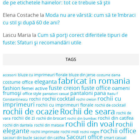
de pe etichetele hainelor: tot ce trebuie să știi
Elena Costache
la
Moda nu are vârstă: cum să te îmbraci
cu stil și după 60 de ani?
Lascu Maria
la
Cum să porți corect diferitele tipuri de
fuste: Sfaturi și recomandări utile
TAGS
bluze cu imprimeuri florale
bluze din jerse
accesorii
costume dama
fabricat in romania
eleganta
costume office
fuste creion
fuste office
oameni
fashion
femei active
frumoși
pantaloni pana
office style
pantaloni casual
Radu f
rochii cu
rochii cocktail
rochii
Constantinescu
rochii creion
imprimeuri
rochii cu imprimeuri florale
rochii de cocktail
rochii de ocazie
Rochii de seara
rochii de
rochii din catifea
rochii de zi
vara
rochii din brocart
rochii din bumbac
rochii din voal
rochii
rochii din dantela
rochii din matase
elegante
rochii office
rochii midi
rochii imprimate
rochii negre
Sacouri office
sacouri din bucle
sacouri din catifea
smart casual