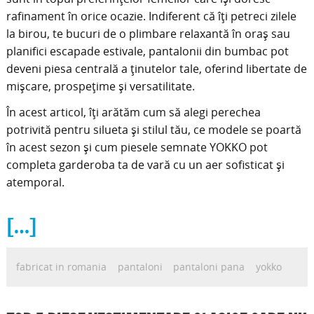
rafinament în orice ocazie. Indiferent că îți petreci zilele
la birou, te bucuri de o plimbare relaxantă în oraș sau
planifici escapade estivale, pantalonii din bumbac pot
deveni piesa centrală a ținutelor tale, oferind libertate de
mișcare, prospețime și versatilitate.
În acest articol, îți arătăm cum să alegi perechea
potrivită pentru silueta și stilul tău, ce modele se poartă
în acest sezon și cum piesele semnate YOKKO pot
completa garderoba ta de vară cu un aer sofisticat și
atemporal.
[…]
fabricat in romania
pantaloni
pantaloni pana
yokko