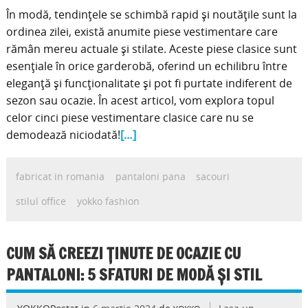
În modă, tendințele se schimbă rapid și noutățile sunt la
ordinea zilei, există anumite piese vestimentare care
rămân mereu actuale și stilate. Aceste piese clasice sunt
esențiale în orice garderobă, oferind un echilibru între
eleganță și funcționalitate și pot fi purtate indiferent de
sezon sau ocazie. În acest articol, vom explora topul
celor cinci piese vestimentare clasice care nu se
demodează niciodată!
[…]
fabricat in romania
pantaloni pana
sacouri
stilul office
yokko fashion
CUM SĂ CREEZI ȚINUTE DE OCAZIE CU
PANTALONI: 5 SFATURI DE MODĂ ȘI STIL