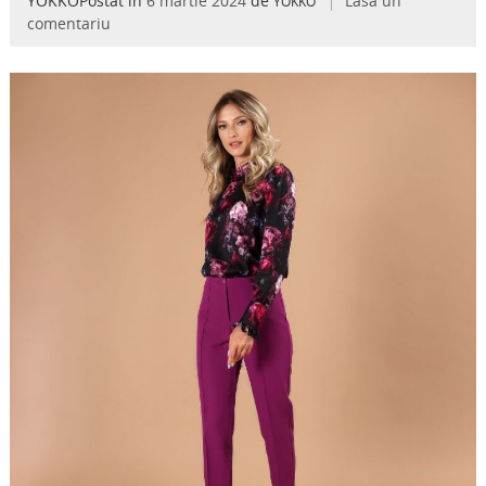
YOKKOPostat in
6 martie 2024
de
Lasa un
YOKKO
comentariu