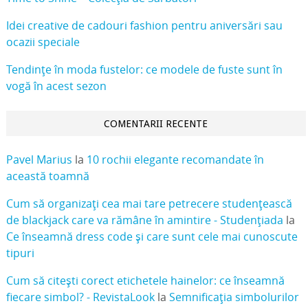
Idei creative de cadouri fashion pentru aniversări sau
ocazii speciale
Tendințe în moda fustelor: ce modele de fuste sunt în
vogă în acest sezon
COMENTARII RECENTE
Pavel Marius
la
10 rochii elegante recomandate în
această toamnă
Cum să organizați cea mai tare petrecere studențească
de blackjack care va rămâne în amintire - Studențiada
la
Ce înseamnă dress code și care sunt cele mai cunoscute
tipuri
Cum să citești corect etichetele hainelor: ce înseamnă
fiecare simbol? - RevistaLook
la
Semnificația simbolurilor