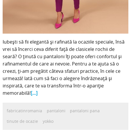
Iubești să fii elegantă și rafinată la ocaziile speciale, însă
vrei să încerci ceva diferit față de clasicele rochii de
seară? O ținută cu pantaloni îți poate oferi confortul și
rafinamentul de care ai nevoie. Pentru a te ajuta să o
creezi, ți-am pregătit câteva sfaturi practice, în cele ce
urmează! Iată cum să faci o alegere îndrăzneață și
inspirată, care te va transforma într-o apariție
memorabilă!
[…]
fabricatinromania
pantaloni
pantaloni pana
tinute de ocazie
yokko