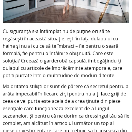
Cu siguranță s-a întâmplat nu de puține ori să te
regăsești în această situație: ești în fața dulapului cu
haine și nu ai cu ce să te îmbraci – fie pentru o seară
formală, fie pentru o întâlnire obișnuită. Care este
soluția? Creează o garderobă capsulă, îmbogățindu-ți
dulapul cu articole de îmbrăcăminte atemporale, care
pot fi purtate într-o multitudine de moduri diferite.
Majoritatea stiliștilor sunt de părere că secretul pentru a
arăta impecabil în fiecare zi și pentru nu a-ți face griji de
ceea ce vei purta este acela de a crea ținute din piese
esențiale care funcționează excelent de-a lungul
sezoanelor. Și pentru că ne dorim ca dressingul tău să fie
complet, am alcătuit în articolul următor un top al
pieselor vestimentare care nu trebuie să-ți lipsească din