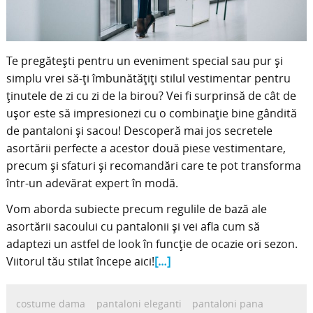
Te pregătești pentru un eveniment special sau pur și
simplu vrei să-ți îmbunătățiți stilul vestimentar pentru
ținutele de zi cu zi de la birou? Vei fi surprinsă de cât de
ușor este să impresionezi cu o combinație bine gândită
de pantaloni și sacou! Descoperă mai jos secretele
asortării perfecte a acestor două piese vestimentare,
precum și sfaturi și recomandări care te pot transforma
într-un adevărat expert în modă.
Vom aborda subiecte precum regulile de bază ale
asortării sacoului cu pantalonii și vei afla cum să
adaptezi un astfel de look în funcție de ocazie ori sezon.
Viitorul tău stilat începe aici!
[…]
costume dama
pantaloni eleganti
pantaloni pana