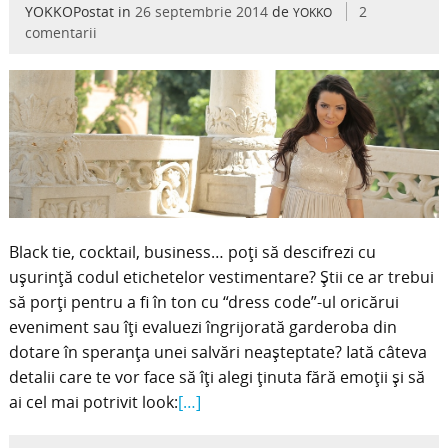
YOKKOPostat in
26 septembrie 2014
de
2
YOKKO
comentarii
Black tie, cocktail, business… poţi să descifrezi cu
uşurinţă codul etichetelor vestimentare? Ştii ce ar trebui
să porţi pentru a fi în ton cu “dress code”-ul oricărui
eveniment sau îţi evaluezi îngrijorată garderoba din
dotare în speranţa unei salvări neaşteptate? Iată câteva
detalii care te vor face să îţi alegi ţinuta fără emoţii şi să
ai cel mai potrivit look:
[…]