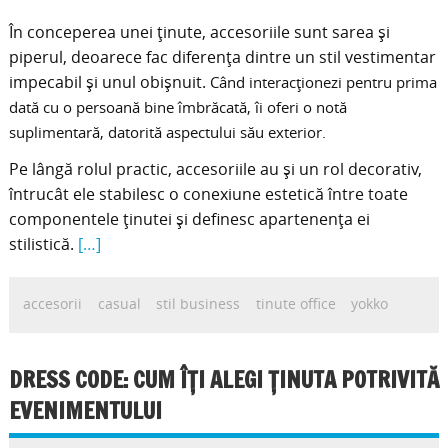
În conceperea unei ținute, accesoriile sunt sarea și
piperul, deoarece fac diferența dintre un stil vestimentar
impecabil și unul obișnuit.
Când interacționezi pentru prima
dată cu o persoană bine îmbrăcată, îi oferi o notă
suplimentară, datorită aspectului său exterior.
Pe lângă rolul practic, accesoriile au și un rol decorativ,
întrucât ele stabilesc o conexiune estetică între toate
componentele ținutei și definesc apartenența ei
stilistică.
[…]
accesorii
casual
stil business
tinute office
yokko
DRESS CODE: CUM ÎŢI ALEGI ŢINUTA POTRIVITĂ
EVENIMENTULUI