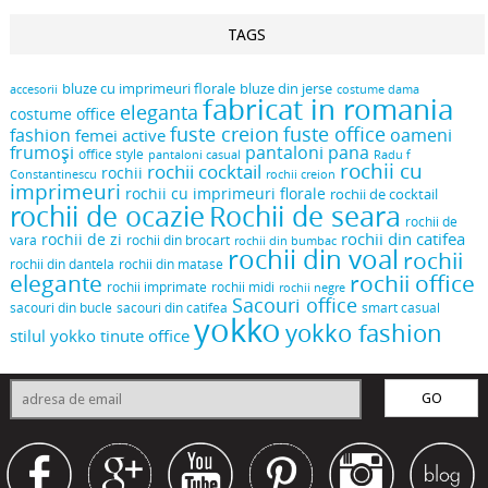
TAGS
bluze cu imprimeuri florale
bluze din jerse
accesorii
costume dama
fabricat in romania
eleganta
costume office
fuste creion
fuste office
oameni
fashion
femei active
frumoși
pantaloni pana
office style
pantaloni casual
Radu f
rochii cu
rochii cocktail
rochii
Constantinescu
rochii creion
imprimeuri
rochii cu imprimeuri florale
rochii de cocktail
rochii de ocazie
Rochii de seara
rochii de
rochii din catifea
rochii de zi
vara
rochii din brocart
rochii din bumbac
rochii din voal
rochii
rochii din dantela
rochii din matase
elegante
rochii office
rochii midi
rochii imprimate
rochii negre
Sacouri office
sacouri din bucle
sacouri din catifea
smart casual
yokko
yokko fashion
stilul yokko
tinute office