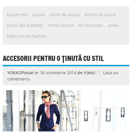
bluze rosii
casual
rochii de ocazie
Rochii de seara
rochii din bumbac
rochii reduse
stil business
yokko
Yokko Social Fashion
ACCESORII PENTRU O ȚINUTĂ CU STIL
YOKKOPostat in
16 octombrie 2014
de
Lasa un
YOKKO
comentariu