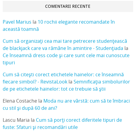
COMENTARII RECENTE
Pavel Marius
la
10 rochii elegante recomandate în
această toamnă
Cum să organizați cea mai tare petrecere studențească
de blackjack care va rămâne în amintire - Studențiada
la
Ce înseamnă dress code și care sunt cele mai cunoscute
tipuri
Cum să citești corect etichetele hainelor: ce înseamnă
fiecare simbol? - RevistaLook
la
Semnificația simbolurilor
de pe etichetele hainelor: tot ce trebuie să știi
Elena Costache
la
Moda nu are vârstă: cum să te îmbraci
cu stil și după 60 de ani?
Lascu Maria
la
Cum să porți corect diferitele tipuri de
fuste: Sfaturi și recomandări utile