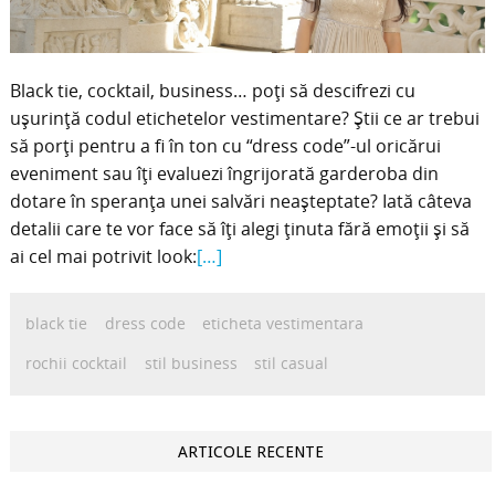
Black tie, cocktail, business… poţi să descifrezi cu
uşurinţă codul etichetelor vestimentare? Ştii ce ar trebui
să porţi pentru a fi în ton cu “dress code”-ul oricărui
eveniment sau îţi evaluezi îngrijorată garderoba din
dotare în speranţa unei salvări neaşteptate? Iată câteva
detalii care te vor face să îţi alegi ţinuta fără emoţii şi să
ai cel mai potrivit look:
[…]
black tie
dress code
eticheta vestimentara
rochii cocktail
stil business
stil casual
ARTICOLE RECENTE