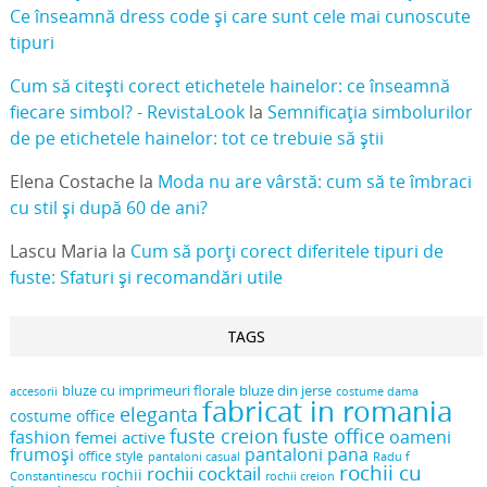
Ce înseamnă dress code și care sunt cele mai cunoscute
tipuri
Cum să citești corect etichetele hainelor: ce înseamnă
fiecare simbol? - RevistaLook
la
Semnificația simbolurilor
de pe etichetele hainelor: tot ce trebuie să știi
Elena Costache
la
Moda nu are vârstă: cum să te îmbraci
cu stil și după 60 de ani?
Lascu Maria
la
Cum să porți corect diferitele tipuri de
fuste: Sfaturi și recomandări utile
TAGS
bluze cu imprimeuri florale
bluze din jerse
accesorii
costume dama
fabricat in romania
eleganta
costume office
fuste creion
fuste office
oameni
fashion
femei active
frumoși
pantaloni pana
office style
pantaloni casual
Radu f
rochii cu
rochii cocktail
rochii
Constantinescu
rochii creion