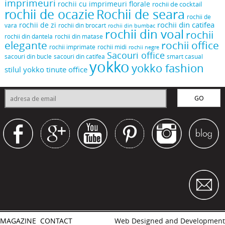
imprimeuri
rochii cu imprimeuri florale
rochii de cocktail
rochii de ocazie
Rochii de seara
rochii de
rochii din catifea
rochii de zi
vara
rochii din brocart
rochii din bumbac
rochii din voal
rochii
rochii din dantela
rochii din matase
elegante
rochii office
rochii midi
rochii imprimate
rochii negre
Sacouri office
sacouri din bucle
sacouri din catifea
smart casual
yokko
yokko fashion
stilul yokko
tinute office
MAGAZINE
CONTACT
Web Designed and Development