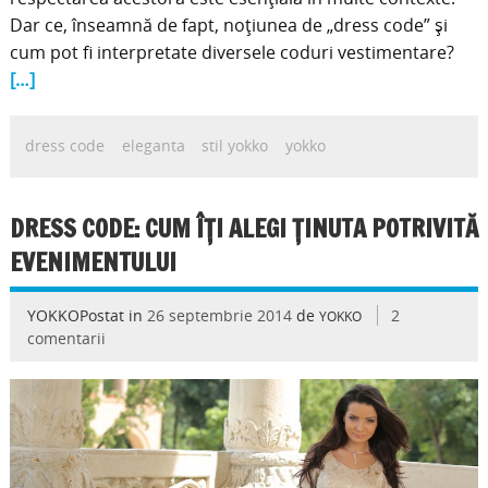
Dar ce, înseamnă de fapt, noțiunea de „dress code” și
cum pot fi interpretate diversele coduri vestimentare?
[…]
dress code
eleganta
stil yokko
yokko
DRESS CODE: CUM ÎŢI ALEGI ŢINUTA POTRIVITĂ
EVENIMENTULUI
YOKKOPostat in
26 septembrie 2014
de
2
YOKKO
comentarii