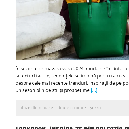
În sezonul primăvară-vară 2024, moda ne încântă cu o
la texturi tactile, tendințele se îmbină pentru a crea
despre cele mai recente trenduri, inspirații de pe p
un sezon plin de stil și prospețime!
[…]
bluze din matase
tinute colorate
yokko