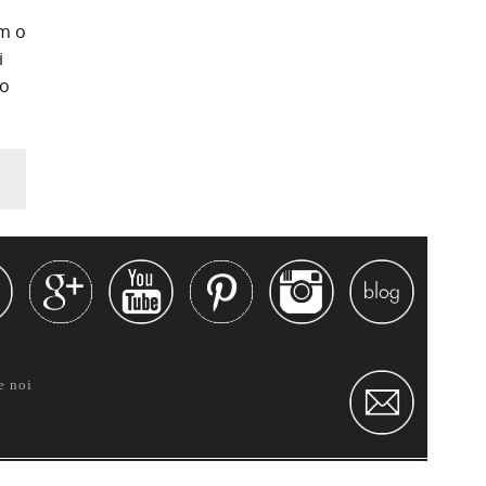
ăm o
i
 o
e noi