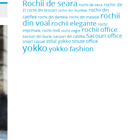
Rochii de seara
rochii de
rochii de vara
rochii din
zi
rochii din brocart
rochii din bumbac
rochii
catifea
rochii din dantela
rochii din matase
din voal
rochii elegante
rochii
rochii office
rochii midi
imprimate
rochii negre
Sacouri office
sacouri din bucle
sacouri din catifea
stilul yokko
tinute office
smart casual
yokko
yokko fashion