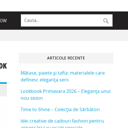
NOW
ARTICOLE RECENTE
OK
Mătase, paiete și tafta: materialele care
definesc eleganța serii
Lookbook Primavara 2026 – Eleganța unui
nou sezon
Time to Shine – Colecția de Sărbători
Idei creative de cadouri fashion pentru
aniversări sau ocazii speciale