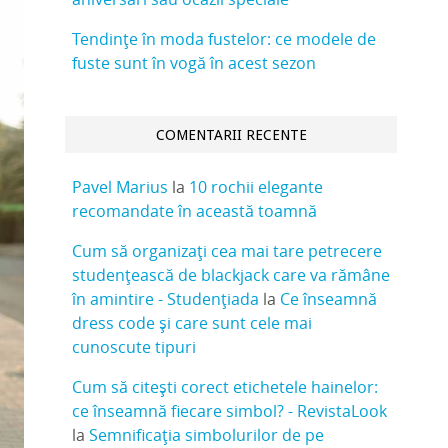
Tendințe în moda fustelor: ce modele de
fuste sunt în vogă în acest sezon
COMENTARII RECENTE
Pavel Marius
la
10 rochii elegante
recomandate în această toamnă
Cum să organizați cea mai tare petrecere
studențească de blackjack care va rămâne
în amintire - Studențiada
la
Ce înseamnă
dress code și care sunt cele mai
cunoscute tipuri
Cum să citești corect etichetele hainelor:
ce înseamnă fiecare simbol? - RevistaLook
la
Semnificația simbolurilor de pe