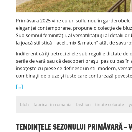
Primăvara 2025 vine cu un suflu nou în garderobele 
eleganței contemporane, propune o colecție de bluze ș
Sub semnul feminității, al versatilității și al detaliil
la joacă stilistică – acel „mix & match” atât de savuro
Indiferent că îți petreci zilele sub regulile dictate de
serile de vară sau că descoperi orașul pas cu pas î
însoțește cu piese ce definesc un stil modern, versa
combinații de bluze și fuste care conturează povestea
[…]
bloh
fabricat in romania
fashion
tinute colorate
y
TENDINȚELE SEZONULUI PRIMĂVARĂ – VA