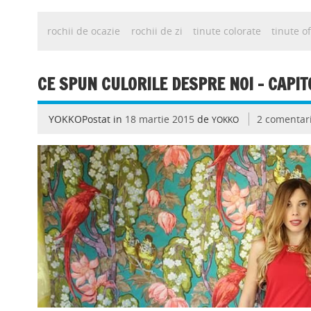
rochii de ocazie
rochii de zi
tinute colorate
tinute of
CE SPUN CULORILE DESPRE NOI – CAPIT
YOKKOPostat in
18 martie 2015
de
2 comentari
YOKKO