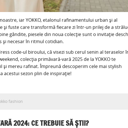
noastre, iar YOKKO, etalonul rafinamentului urban și al
i fuste care transformă fiecare zi într-un prilej de a străluc
or bine gândite, piesele din noua colecție sunt o invitație desc
s și necesar în ritmul cotidian.
 dress code-ul biroului, că visezi sub cerul senin al teraselor î
n weekend, colecția primăvară-vară 2025 de la YOKKO te
til și mereu rafinat. Împreună descoperim cele mai stylish
 acestui sezon plin de inspirație!
okko fashion
RĂ 2024: CE TREBUIE SĂ ȘTII?