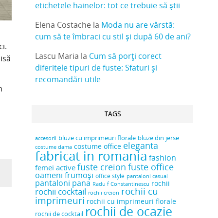
etichetele hainelor: tot ce trebuie să știi
Elena Costache
la
Moda nu are vârstă:
cum să te îmbraci cu stil și după 60 de ani?
i.
Lascu Maria
la
Cum să porți corect
hisă
diferitele tipuri de fuste: Sfaturi și
recomandări utile
n
TAGS
bluze cu imprimeuri florale
bluze din jerse
accesorii
eleganta
costume office
costume dama
fabricat in romania
fashion
fuste creion
fuste office
femei active
oameni frumoși
office style
pantaloni casual
pantaloni pana
rochii
Radu f Constantinescu
rochii cu
rochii cocktail
rochii creion
imprimeuri
rochii cu imprimeuri florale
rochii de ocazie
rochii de cocktail