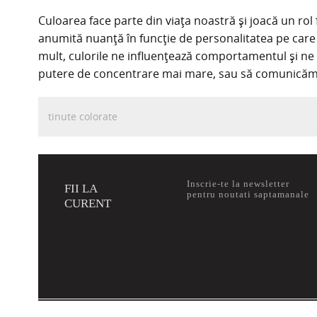
Culoarea face parte din viața noastră și joacă un rol
anumită nuanță în funcție de personalitatea pe care
mult, culorile ne influențează comportamentul și ne 
putere de concentrare mai mare, sau să comunicăm
tinute colorate
Inscrie-te la newsletter
FII LA
pentru noutati saptamanale
CURENT