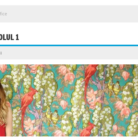
fice
OLUL 1
i