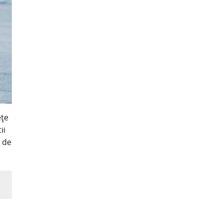
ețe
ii
a de