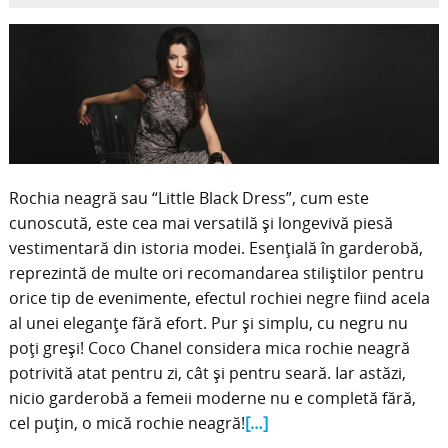
Rochia neagră sau “Little Black Dress”, cum este
cunoscută, este cea mai versatilă și longevivă piesă
vestimentară din istoria modei. Esențială în garderobă,
reprezintă de multe ori recomandarea stiliștilor pentru
orice tip de evenimente, efectul rochiei negre fiind acela
al unei eleganțe fără efort. Pur și simplu, cu negru nu
poți greși! Coco Chanel considera mica rochie neagră
potrivită atat pentru zi, cât și pentru seară. Iar astăzi,
nicio garderobă a femeii moderne nu e completă fără,
cel puțin, o mică rochie neagră!
[…]