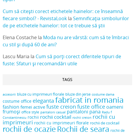
Cum să citești corect etichetele hainelor: ce înseamnă
fiecare simbol? - RevistaLook
la
Semnificația simbolurilor
de pe etichetele hainelor: tot ce trebuie să știi
Elena Costache
la
Moda nu are vârstă: cum să te îmbraci
cu stil și după 60 de ani?
Lascu Maria
la
Cum să porți corect diferitele tipuri de
fuste: Sfaturi și recomandări utile
TAGS
bluze cu imprimeuri florale
bluze din jerse
accesorii
costume dama
fabricat in romania
eleganta
costume office
fuste creion
fuste office
oameni
fashion
femei active
frumoși
pantaloni pana
office style
pantaloni casual
Radu f
rochii cu
rochii cocktail
rochii
Constantinescu
rochii creion
imprimeuri
rochii cu imprimeuri florale
rochii de cocktail
rochii de ocazie
Rochii de seara
rochii de