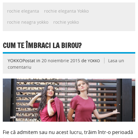
rochie eleganta
rochie eleganta Yokko
rochie neagra yokko
rochie yokko
CUM TE ÎMBRACI LA BIROU?
YOKKOPostat in
20 noiembrie 2015
de
Lasa un
YOKKO
comentariu
Fie că admitem sau nu acest lucru, trăim într-o perioadă