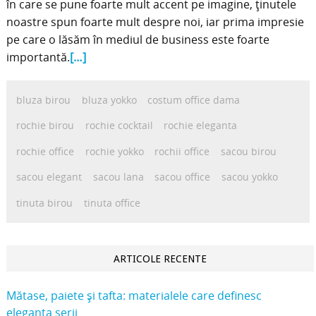
în care se pune foarte mult accent pe imagine, ținutele
noastre spun foarte mult despre noi, iar prima impresie
pe care o lăsăm în mediul de business este foarte
importantă.
[…]
bluza birou
bluza yokko
costum office dama
rochie birou
rochie cocktail
rochie eleganta
rochie office
rochie yokko
rochii office
sacou birou
sacou elegant
sacou lana
sacou office
sacou yokko
tinuta birou
tinuta office
ARTICOLE RECENTE
Mătase, paiete și tafta: materialele care definesc
eleganța serii