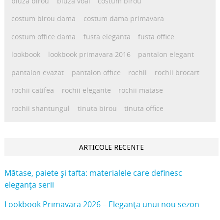
bluza birou
bluza voal
costum birou
costum birou dama
costum dama primavara
costum office dama
fusta eleganta
fusta office
lookbook
lookbook primavara 2016
pantalon elegant
pantalon evazat
pantalon office
rochii
rochii brocart
rochii catifea
rochii elegante
rochii matase
rochii shantungul
tinuta birou
tinuta office
ARTICOLE RECENTE
Mătase, paiete și tafta: materialele care definesc
eleganța serii
Lookbook Primavara 2026 – Eleganța unui nou sezon