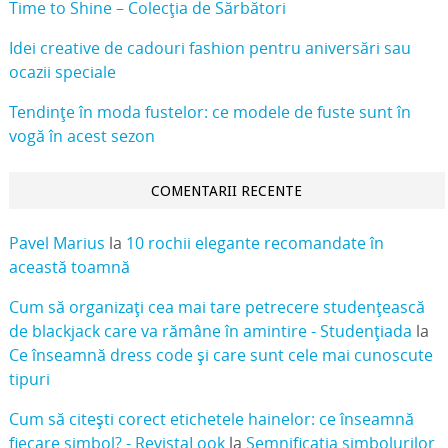
Time to Shine – Colecția de Sărbători
Idei creative de cadouri fashion pentru aniversări sau
ocazii speciale
Tendințe în moda fustelor: ce modele de fuste sunt în
vogă în acest sezon
COMENTARII RECENTE
Pavel Marius
la
10 rochii elegante recomandate în
această toamnă
Cum să organizați cea mai tare petrecere studențească
de blackjack care va rămâne în amintire - Studențiada
la
Ce înseamnă dress code și care sunt cele mai cunoscute
tipuri
Cum să citești corect etichetele hainelor: ce înseamnă
fiecare simbol? - RevistaLook
la
Semnificația simbolurilor