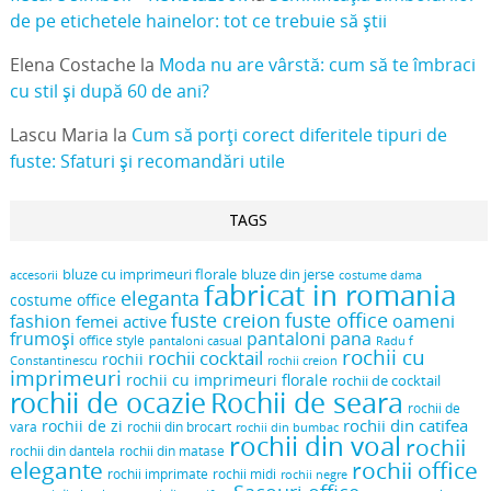
de pe etichetele hainelor: tot ce trebuie să știi
Elena Costache
la
Moda nu are vârstă: cum să te îmbraci
cu stil și după 60 de ani?
Lascu Maria
la
Cum să porți corect diferitele tipuri de
fuste: Sfaturi și recomandări utile
TAGS
bluze cu imprimeuri florale
bluze din jerse
accesorii
costume dama
fabricat in romania
eleganta
costume office
fuste creion
fuste office
oameni
fashion
femei active
frumoși
pantaloni pana
office style
pantaloni casual
Radu f
rochii cu
rochii cocktail
rochii
Constantinescu
rochii creion
imprimeuri
rochii cu imprimeuri florale
rochii de cocktail
rochii de ocazie
Rochii de seara
rochii de
rochii din catifea
rochii de zi
vara
rochii din brocart
rochii din bumbac
rochii din voal
rochii
rochii din dantela
rochii din matase
elegante
rochii office
rochii midi
rochii imprimate
rochii negre