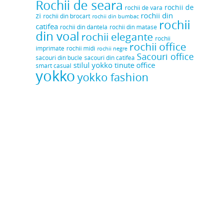
Rochii de seara
rochii de
rochii de vara
rochii din
zi
rochii din brocart
rochii din bumbac
rochii
catifea
rochii din dantela
rochii din matase
din voal
rochii elegante
rochii
rochii office
rochii midi
imprimate
rochii negre
Sacouri office
sacouri din bucle
sacouri din catifea
stilul yokko
tinute office
smart casual
yokko
yokko fashion