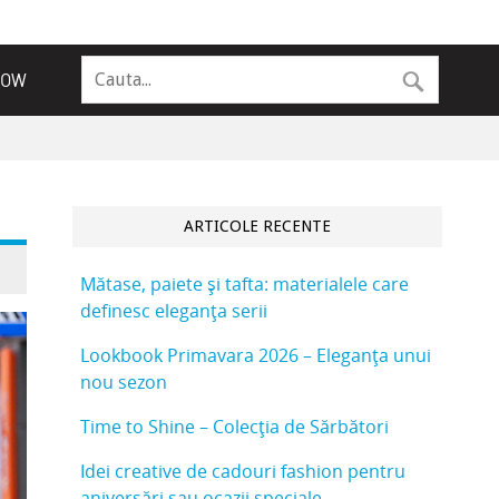
NOW
ARTICOLE RECENTE
Mătase, paiete și tafta: materialele care
definesc eleganța serii
Lookbook Primavara 2026 – Eleganța unui
nou sezon
Time to Shine – Colecția de Sărbători
Idei creative de cadouri fashion pentru
aniversări sau ocazii speciale