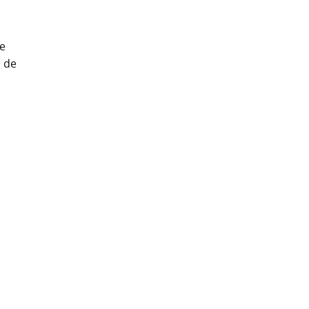
te
i de