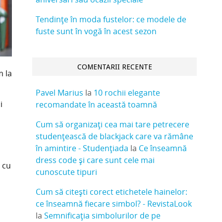
Tendințe în moda fustelor: ce modele de
fuste sunt în vogă în acest sezon
COMENTARII RECENTE
m la
Pavel Marius
la
10 rochii elegante
i
recomandate în această toamnă
Cum să organizați cea mai tare petrecere
studențească de blackjack care va rămâne
în amintire - Studențiada
la
Ce înseamnă
dress code și care sunt cele mai
d cu
cunoscute tipuri
Cum să citești corect etichetele hainelor:
ce înseamnă fiecare simbol? - RevistaLook
la
Semnificația simbolurilor de pe