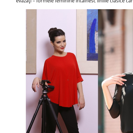
evazați – formele feminine întâlnesc liniile clasice ca