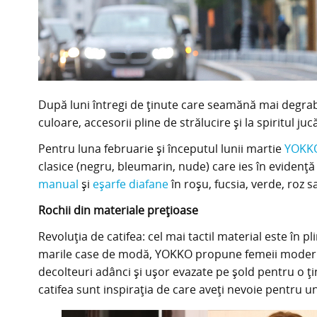
După luni întregi de ţinute care seamănă mai degrab
culoare, accesorii pline de strălucire şi la spiritul ju
Pentru luna februarie și începutul lunii martie
YOKK
clasice (negru, bleumarin, nude) care ies în evidenţă 
manual
şi
eşarfe diafane
în roşu, fucsia, verde, roz s
Rochii din materiale preţioase
Revoluţia de catifea: cel mai tactil material este în p
marile case de modă, YOKKO propune femeii moderne 
decolteuri adânci şi uşor evazate pe şold pentru o ţi
catifea sunt inspiraţia de care aveţi nevoie pentru un