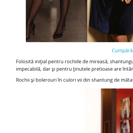
Cumpără o
Folosită inițial pentru rochiile de mireasă, shantun
impecabilă, dar și pentru ținutele pretioase are întâ
Rochii și bolerouri în culori vii din shantung de măta