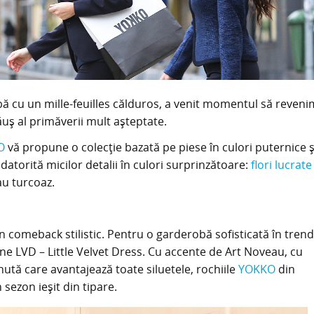
ă cu un mille-feuilles călduros, a venit momentul să reveni
căuş al primăverii mult aşteptate.
O
vă propune o colecţie bazată pe piese în culori puternice ş
datorită micilor detalii în culori surprinzătoare:
flori lucrate
au turcoaz.
lin comeback stilistic. Pentru o garderobă sofisticată în tren
LVD – Little Velvet Dress. Cu accente de Art Noveau, cu
nută care avantajează toate siluetele, rochiile
YOKKO
din
 sezon ieşit din tipare.