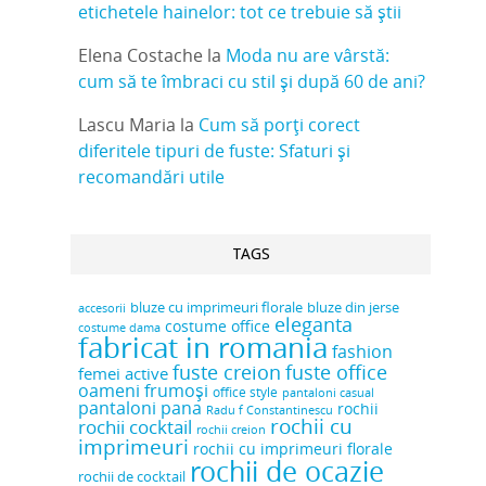
etichetele hainelor: tot ce trebuie să știi
Elena Costache
la
Moda nu are vârstă:
cum să te îmbraci cu stil și după 60 de ani?
Lascu Maria
la
Cum să porți corect
diferitele tipuri de fuste: Sfaturi și
recomandări utile
TAGS
bluze cu imprimeuri florale
bluze din jerse
accesorii
eleganta
costume office
costume dama
fabricat in romania
fashion
fuste creion
fuste office
femei active
oameni frumoși
office style
pantaloni casual
pantaloni pana
rochii
Radu f Constantinescu
rochii cu
rochii cocktail
rochii creion
imprimeuri
rochii cu imprimeuri florale
rochii de ocazie
rochii de cocktail