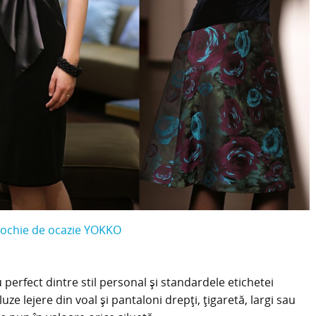
ochie de ocazie YOKKO
 perfect dintre stil personal și standardele etichetei
 lejere din voal și pantaloni drepți, țigaretă, largi sau