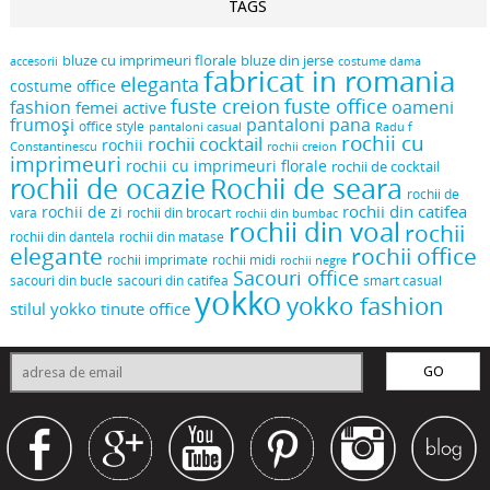
TAGS
bluze cu imprimeuri florale
bluze din jerse
accesorii
costume dama
fabricat in romania
eleganta
costume office
fuste creion
fuste office
oameni
fashion
femei active
frumoși
pantaloni pana
office style
pantaloni casual
Radu f
rochii cu
rochii cocktail
rochii
Constantinescu
rochii creion
imprimeuri
rochii cu imprimeuri florale
rochii de cocktail
rochii de ocazie
Rochii de seara
rochii de
rochii din catifea
rochii de zi
vara
rochii din brocart
rochii din bumbac
rochii din voal
rochii
rochii din dantela
rochii din matase
elegante
rochii office
rochii midi
rochii imprimate
rochii negre
Sacouri office
sacouri din bucle
sacouri din catifea
smart casual
yokko
yokko fashion
stilul yokko
tinute office