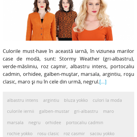
Culorile must-have în această iarnă, în viziunea marilor
case de modă, sunt: Stormy Weather (gri-albastru),
verde-măsliniu, roz cașmir, albastru intens, portocaliu
cadmin, orhidee, galben-muștar, marsala, argintiu, roșu
clasic, maro și nu în cele din urmă, negrul.
[…]
albastru intens
argintiu
bluza yokko
culori la moda
culorile iernii
galben-mustar
gri-albastru
maro
marsala
negru
orhidee
portocaliu cadmin
rochie yokko
rosu clasic
roz casmir
sacou yokko