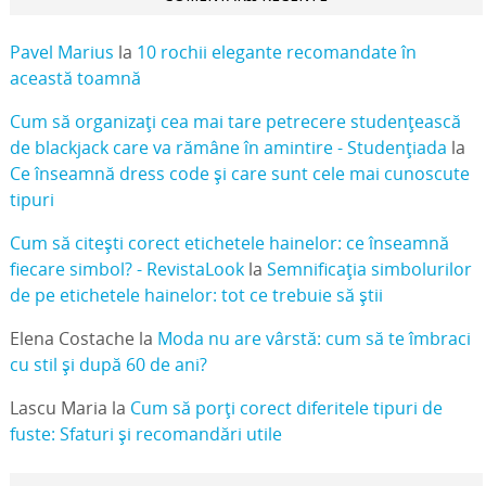
Pavel Marius
la
10 rochii elegante recomandate în
această toamnă
Cum să organizați cea mai tare petrecere studențească
de blackjack care va rămâne în amintire - Studențiada
la
Ce înseamnă dress code și care sunt cele mai cunoscute
tipuri
Cum să citești corect etichetele hainelor: ce înseamnă
fiecare simbol? - RevistaLook
la
Semnificația simbolurilor
de pe etichetele hainelor: tot ce trebuie să știi
Elena Costache
la
Moda nu are vârstă: cum să te îmbraci
cu stil și după 60 de ani?
Lascu Maria
la
Cum să porți corect diferitele tipuri de
fuste: Sfaturi și recomandări utile