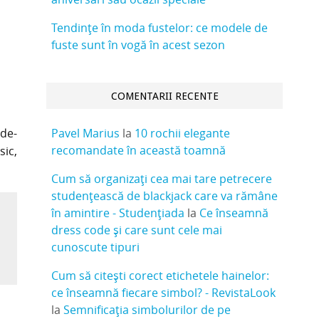
Tendințe în moda fustelor: ce modele de
fuste sunt în vogă în acest sezon
COMENTARII RECENTE
Pavel Marius
la
10 rochii elegante
rde-
recomandate în această toamnă
sic,
Cum să organizați cea mai tare petrecere
studențească de blackjack care va rămâne
în amintire - Studențiada
la
Ce înseamnă
dress code și care sunt cele mai
cunoscute tipuri
Cum să citești corect etichetele hainelor:
ce înseamnă fiecare simbol? - RevistaLook
la
Semnificația simbolurilor de pe