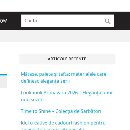
NOW
ARTICOLE RECENTE
Mătase, paiete și tafta: materialele care
definesc eleganța serii
Lookbook Primavara 2026 – Eleganța unui
nou sezon
Time to Shine – Colecția de Sărbători
Idei creative de cadouri fashion pentru
aniversări sau ocazii speciale