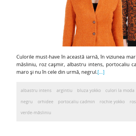
Culorile must-have în această iarnă, în viziunea ma
măsliniu, roz cașmir, albastru intens, portocaliu c
maro și nu în cele din urmă, negrul.
[…]
albastru intens
argintiu
bluza yokko
culori la moda
negru
orhidee
portocaliu cadmin
rochie yokko
ros
verde-măsliniu