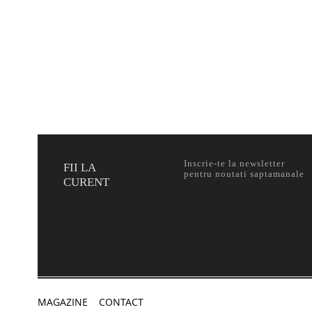
Inscrie-te la newsletter
FII LA
pentru noutati saptamanale
CURENT
MAGAZINE
CONTACT