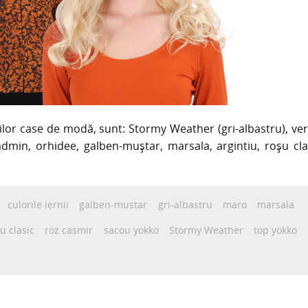
rilor case de modă, sunt: Stormy Weather (gri-albastru), ve
admin, orhidee, galben-muștar, marsala, argintiu, roșu cla
culorile iernii
galben-mustar
gri-albastru
maro
marsala
u clasic
roz casmir
sacou yokko
Stormy Weather
top yokko