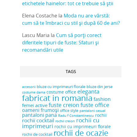
etichetele hainelor: tot ce trebuie să știi
Elena Costache
la
Moda nu are vârstă:
cum să te îmbraci cu stil și după 60 de ani?
Lascu Maria
la
Cum să porți corect
diferitele tipuri de fuste: Sfaturi și
recomandări utile
TAGS
bluze cu imprimeuri florale
bluze din jerse
accesorii
eleganta
costume office
costume dama
fabricat in romania
fashion
fuste creion
fuste office
femei active
oameni frumoși
office style
pantaloni casual
pantaloni pana
rochii
Radu f Constantinescu
rochii cu
rochii cocktail
rochii creion
imprimeuri
rochii cu imprimeuri florale
rochii de ocazie
rochii de cocktail