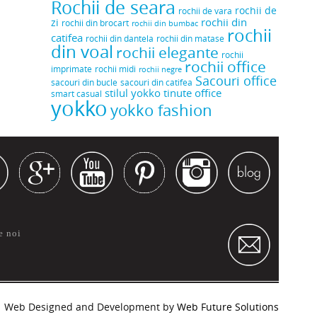
Rochii de seara
rochii de
rochii de vara
rochii din
zi
rochii din brocart
rochii din bumbac
rochii
catifea
rochii din dantela
rochii din matase
din voal
rochii elegante
rochii
rochii office
rochii midi
imprimate
rochii negre
Sacouri office
sacouri din bucle
sacouri din catifea
stilul yokko
tinute office
smart casual
yokko
yokko fashion
e noi
Web Designed and Development by
Web Future Solutions