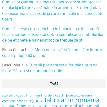
Cum să organizați cea mai tare petrecere studențească
de blackjack care va rămâne în amintire - Studențiada
la
Ce înseamnă dress code și care sunt cele mai cunoscute
tipuri
Cum să citești corect etichetele hainelor: ce înseamnă
fiecare simbol? - RevistaLook
la
Semnificația simbolurilor
de pe etichetele hainelor: tot ce trebuie să știi
Elena Costache
la
Moda nu are vârstă: cum să te îmbraci
cu stil și după 60 de ani?
Lascu Maria
la
Cum să porți corect diferitele tipuri de
fuste: Sfaturi și recomandări utile
TAGS
bluze cu imprimeuri florale
bluze din jerse
accesorii
costume dama
fabricat in romania
eleganta
costume office
fuste creion
fuste office
oameni
fashion
femei active