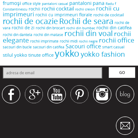
frumoși
pantaloni pana
office style
pantaloni casual
Radu f
rochii cu
rochii cocktail
rochii
Constantinescu
rochii creion
imprimeuri
rochii cu imprimeuri florale
rochii de cocktail
rochii de ocazie
Rochii de seara
rochii de
rochii din catifea
rochii de zi
vara
rochii din brocart
rochii din bumbac
rochii din voal
rochii
rochii din dantela
rochii din matase
elegante
rochii office
rochii midi
rochii imprimate
rochii negre
Sacouri office
sacouri din bucle
sacouri din catifea
smart casual
yokko
yokko fashion
stilul yokko
tinute office