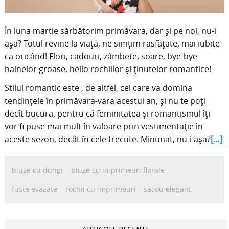
În luna martie sărbătorim primăvara, dar și pe noi, nu-i
așa? Totul revine la viață, ne simțim rasfățate, mai iubite
ca oricând! Flori, cadouri, zâmbete, soare, bye-bye
hainelor groase, hello rochiilor și ținutelor romantice!
Stilul romantic este , de altfel, cel care va domina
tendințele în primăvara-vara acestui an, și nu te poți
decît bucura, pentru că feminitatea și romantismul îți
vor fi puse mai mult în valoare prin vestimentație în
aceste sezon, decât în cele trecute. Minunat, nu-i așa?
[…]
bluze cu dungi
bluze cu imprimeuri florale
fuste evazate
rochii cu imprimeuri
sacou elegant