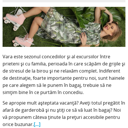
Vara este sezonul concediilor și al excursiilor între
prieteni și cu familia, perioada în care scăpăm de grijile și
de stresul de la birou și ne relaxăm complet. Indiferent
de destinație, foarte importante pentru noi, sunt hainele
pe care alegem să le punem în bagaj, trebuie să ne
simțim bine în ce purtăm în concediu.
Se apropie mult așteptata vacanță? Aveți totul pregătit în
afară de garderobă și nu știți ce să vă luat în bagaj? Noi
vă propunem câteva ținute la prețuri accesibile pentru
orice buzunar.
[…]