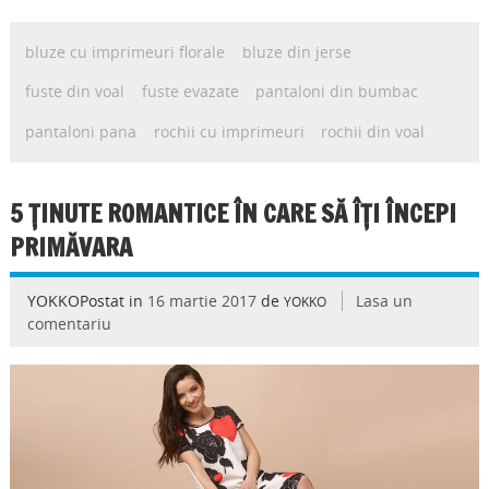
bluze cu imprimeuri florale
bluze din jerse
fuste din voal
fuste evazate
pantaloni din bumbac
pantaloni pana
rochii cu imprimeuri
rochii din voal
5 ȚINUTE ROMANTICE ÎN CARE SĂ ÎȚI ÎNCEPI
PRIMĂVARA
YOKKOPostat in
16 martie 2017
de
Lasa un
YOKKO
comentariu