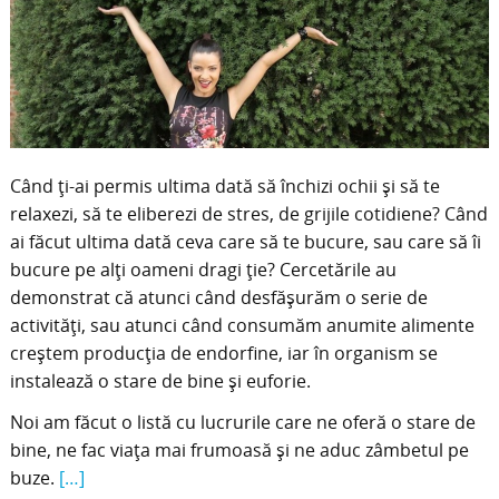
Când ți-ai permis ultima dată să închizi ochii și să te
relaxezi, să te eliberezi de stres, de grijile cotidiene? Când
ai făcut ultima dată ceva care să te bucure, sau care să îi
bucure pe alți oameni dragi ție? Cercetările au
demonstrat că atunci când desfășurăm o serie de
activități, sau atunci când consumăm anumite alimente
creștem producția de endorfine, iar în organism se
instalează o stare de bine și euforie.
Noi am făcut o listă cu lucrurile care ne oferă o stare de
bine, ne fac viața mai frumoasă și ne aduc zâmbetul pe
buze.
[…]