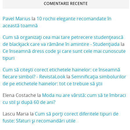
COMENTARII RECENTE
Pavel Marius
la
10 rochii elegante recomandate în
această toamnă
Cum să organizați cea mai tare petrecere studențească
de blackjack care va rămâne în amintire - Studențiada
la
Ce înseamnă dress code și care sunt cele mai cunoscute
tipuri
Cum să citești corect etichetele hainelor: ce înseamnă
fiecare simbol? - RevistaLook
la
Semnificația simbolurilor
de pe etichetele hainelor: tot ce trebuie să știi
Elena Costache
la
Moda nu are vârstă: cum să te îmbraci
cu stil și după 60 de ani?
Lascu Maria
la
Cum să porți corect diferitele tipuri de
fuste: Sfaturi și recomandări utile