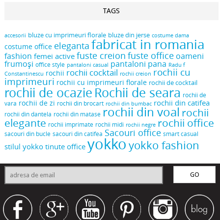
TAGS
bluze cu imprimeuri florale
bluze din jerse
accesorii
costume dama
fabricat in romania
eleganta
costume office
fuste creion
fuste office
oameni
fashion
femei active
frumoși
pantaloni pana
office style
pantaloni casual
Radu f
rochii cu
rochii cocktail
rochii
Constantinescu
rochii creion
imprimeuri
rochii cu imprimeuri florale
rochii de cocktail
rochii de ocazie
Rochii de seara
rochii de
rochii din catifea
rochii de zi
vara
rochii din brocart
rochii din bumbac
rochii din voal
rochii
rochii din dantela
rochii din matase
elegante
rochii office
rochii midi
rochii imprimate
rochii negre
Sacouri office
sacouri din bucle
sacouri din catifea
smart casual
yokko
yokko fashion
stilul yokko
tinute office