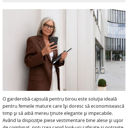
O garderobă-capsulă pentru birou este soluția ideală
pentru femeile mature care își doresc să economisească
timp și să aibă mereu ținute elegante și impecabile.
Având la dispoziție piese vestimentare bine alese și ușor
de combinat, poți crea rapid look-uri rafinate și potrivite