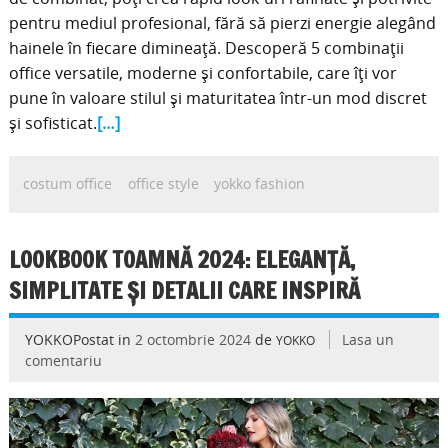
pentru mediul profesional, fără să pierzi energie alegând
hainele în fiecare dimineață. Descoperă 5 combinații
office versatile, moderne și confortabile, care îți vor
pune în valoare stilul și maturitatea într-un mod discret
și sofisticat.
[…]
costum office
office style
yokko fashion
LOOKBOOK TOAMNĂ 2024: ELEGANȚĂ,
SIMPLITATE ȘI DETALII CARE INSPIRĂ
YOKKOPostat in
2 octombrie 2024
de
Lasa un
YOKKO
comentariu