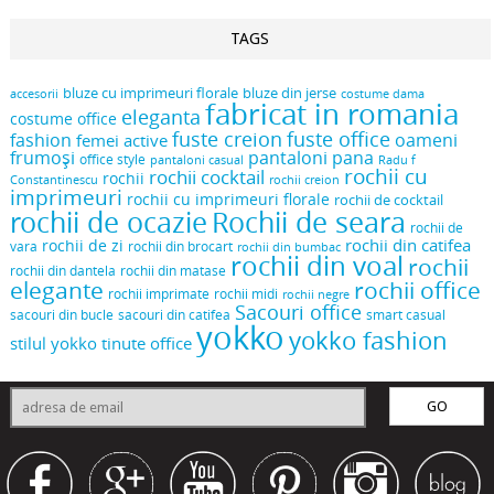
TAGS
bluze cu imprimeuri florale
bluze din jerse
accesorii
costume dama
fabricat in romania
eleganta
costume office
fuste creion
fuste office
oameni
fashion
femei active
frumoși
pantaloni pana
office style
pantaloni casual
Radu f
rochii cu
rochii cocktail
rochii
Constantinescu
rochii creion
imprimeuri
rochii cu imprimeuri florale
rochii de cocktail
rochii de ocazie
Rochii de seara
rochii de
rochii din catifea
rochii de zi
vara
rochii din brocart
rochii din bumbac
rochii din voal
rochii
rochii din dantela
rochii din matase
elegante
rochii office
rochii midi
rochii imprimate
rochii negre
Sacouri office
sacouri din bucle
sacouri din catifea
smart casual
yokko
yokko fashion
stilul yokko
tinute office