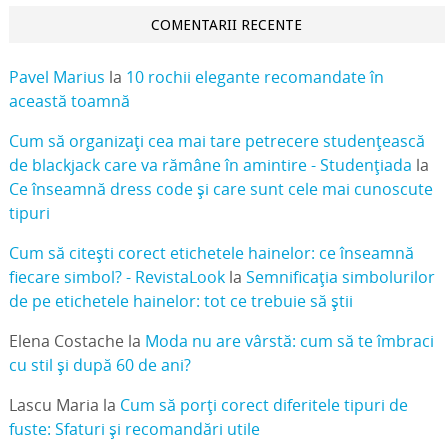
COMENTARII RECENTE
Pavel Marius
la
10 rochii elegante recomandate în
această toamnă
Cum să organizați cea mai tare petrecere studențească
de blackjack care va rămâne în amintire - Studențiada
la
Ce înseamnă dress code și care sunt cele mai cunoscute
tipuri
Cum să citești corect etichetele hainelor: ce înseamnă
fiecare simbol? - RevistaLook
la
Semnificația simbolurilor
de pe etichetele hainelor: tot ce trebuie să știi
Elena Costache
la
Moda nu are vârstă: cum să te îmbraci
cu stil și după 60 de ani?
Lascu Maria
la
Cum să porți corect diferitele tipuri de
fuste: Sfaturi și recomandări utile