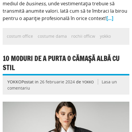
mediul de
business,
unde vestimentația trebuie să
transmită anumite valori. Iată cum să te îmbraci la birou
pentru o apariție profesională în orice context!
[…]
costum office
costume dama
rochii officw
yokko
10 MODURI DE A PURTA O CĂMAȘĂ ALBĂ CU
STIL
YOKKOPostat in
26 februarie 2024
de
Lasa un
YOKKO
comentariu