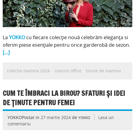
La
YOKKO
cu fiecare colecție nouă celebrăm eleganța si
oferim piese esențiale pentru orice garderobă de sezon.
[…]
colectia toamna 2024
costum office
tinute de toamna
CUM TE ÎMBRACI LA BIROU? SFATURI ȘI IDEI
DE ȚINUTE PENTRU FEMEI
YOKKOPostat in
27 martie 2024
de
Lasa un
YOKKO
comentariu