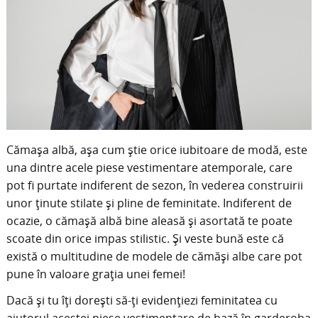
Cămașa albă, așa cum știe orice iubitoare de modă, este
una dintre acele piese vestimentare atemporale, care
pot fi purtate indiferent de sezon, în vederea construirii
unor ținute stilate și pline de feminitate. Indiferent de
ocazie, o cămașă albă bine aleasă și asortată te poate
scoate din orice impas stilistic. Și veste bună este că
există o multitudine de modele de cămăși albe care pot
pune în valoare grația unei femei!
Dacă și tu îți dorești să-ți evidențiezi feminitatea cu