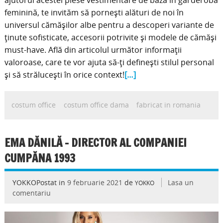
ajutorul acestei piese vestimentare de bază în garderoba
feminină, te invităm să pornești alături de noi în
universul cămășilor albe pentru a descoperi variante de
ținute sofisticate, accesorii potrivite și modele de cămăși
must-have. Află din articolul următor informații
valoroase, care te vor ajuta să-ți definești stilul personal
și să strălucești în orice context!
[…]
costum office
costum office dama
fabricat in romania
EMA DĂNILĂ – DIRECTOR AL COMPANIEI
CUMPĂNA 1993
YOKKOPostat in
9 februarie 2021
de
Lasa un
YOKKO
comentariu