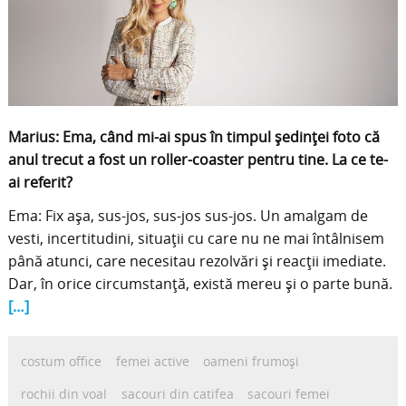
Marius: Ema, când mi-ai spus în timpul ședinței foto că
anul trecut a fost un roller-coaster pentru tine. La ce te-
ai referit?
Ema: Fix așa, sus-jos, sus-jos sus-jos. Un amalgam de
vesti, incertitudini, situații cu care nu ne mai întâlnisem
până atunci, care necesitau rezolvări și reacții imediate.
Dar, în orice circumstanță, există mereu și o parte bună.
[…]
costum office
femei active
oameni frumoși
rochii din voal
sacouri din catifea
sacouri femei