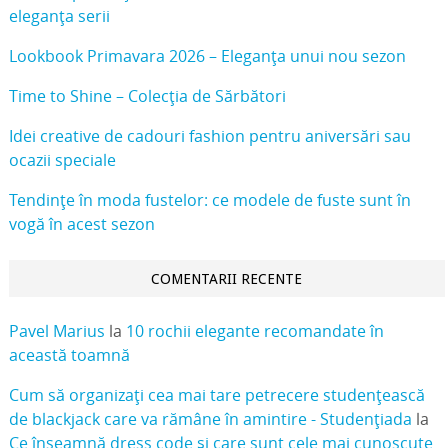
eleganța serii
Lookbook Primavara 2026 – Eleganța unui nou sezon
Time to Shine – Colecția de Sărbători
Idei creative de cadouri fashion pentru aniversări sau
ocazii speciale
Tendințe în moda fustelor: ce modele de fuste sunt în
vogă în acest sezon
COMENTARII RECENTE
Pavel Marius
la
10 rochii elegante recomandate în
această toamnă
Cum să organizați cea mai tare petrecere studențească
de blackjack care va rămâne în amintire - Studențiada
la
Ce înseamnă dress code și care sunt cele mai cunoscute