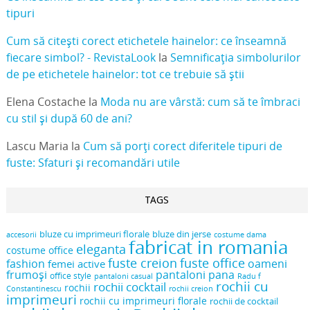
tipuri
Cum să citești corect etichetele hainelor: ce înseamnă
fiecare simbol? - RevistaLook
la
Semnificația simbolurilor
de pe etichetele hainelor: tot ce trebuie să știi
Elena Costache
la
Moda nu are vârstă: cum să te îmbraci
cu stil și după 60 de ani?
Lascu Maria
la
Cum să porți corect diferitele tipuri de
fuste: Sfaturi și recomandări utile
TAGS
bluze cu imprimeuri florale
bluze din jerse
accesorii
costume dama
fabricat in romania
eleganta
costume office
fuste creion
fuste office
oameni
fashion
femei active
frumoși
pantaloni pana
office style
pantaloni casual
Radu f
rochii cu
rochii cocktail
rochii
Constantinescu
rochii creion
imprimeuri
rochii cu imprimeuri florale
rochii de cocktail