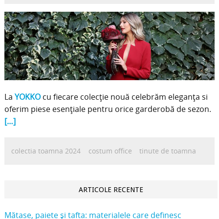
La
YOKKO
cu fiecare colecție nouă celebrăm eleganța si
oferim piese esențiale pentru orice garderobă de sezon.
[…]
colectia toamna 2024
costum office
tinute de toamna
ARTICOLE RECENTE
Mătase, paiete și tafta: materialele care definesc