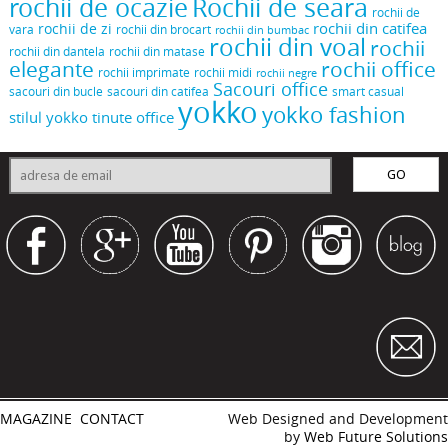
rochii de ocazie
Rochii de seara
rochii de
rochii din catifea
rochii de zi
vara
rochii din brocart
rochii din bumbac
rochii din voal
rochii
rochii din dantela
rochii din matase
elegante
rochii office
rochii midi
rochii imprimate
rochii negre
Sacouri office
sacouri din bucle
sacouri din catifea
smart casual
yokko
yokko fashion
stilul yokko
tinute office
MAGAZINE
CONTACT
Web Designed and Development
by
Web Future Solutions