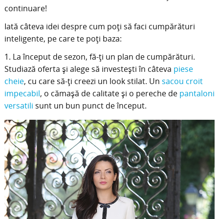
continuare!
Iată câteva idei despre cum poţi să faci cumpărături
inteligente, pe care te poţi baza:
1. La început de sezon, fă-ţi un plan de cumpărături.
Studiază oferta şi alege să investeşti în câteva
piese
cheie
, cu care să-ţi creezi un look stilat. Un
sacou croit
impecabil
, o cămaşă de calitate şi o pereche de
pantaloni
versatili
sunt un bun punct de început.