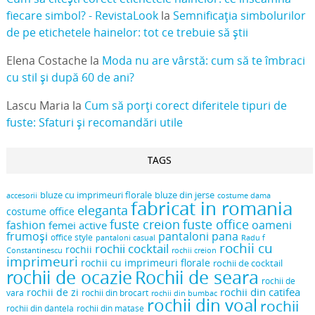
fiecare simbol? - RevistaLook
la
Semnificația simbolurilor
de pe etichetele hainelor: tot ce trebuie să știi
Elena Costache
la
Moda nu are vârstă: cum să te îmbraci
cu stil și după 60 de ani?
Lascu Maria
la
Cum să porți corect diferitele tipuri de
fuste: Sfaturi și recomandări utile
TAGS
bluze cu imprimeuri florale
bluze din jerse
accesorii
costume dama
fabricat in romania
eleganta
costume office
fuste creion
fuste office
oameni
fashion
femei active
frumoși
pantaloni pana
office style
pantaloni casual
Radu f
rochii cu
rochii cocktail
rochii
Constantinescu
rochii creion
imprimeuri
rochii cu imprimeuri florale
rochii de cocktail
rochii de ocazie
Rochii de seara
rochii de
rochii din catifea
rochii de zi
vara
rochii din brocart
rochii din bumbac
rochii din voal
rochii
rochii din dantela
rochii din matase