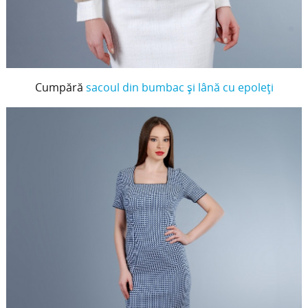
Cumpără
sacoul din bumbac şi lână cu epoleţi