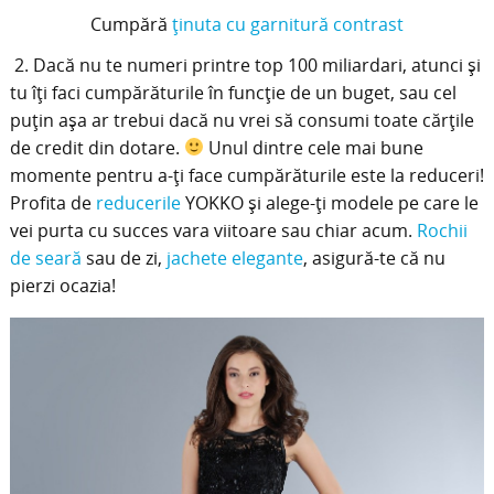
Cumpără
ţinuta cu garnitură contrast
2. Dacă nu te numeri printre top 100 miliardari, atunci şi
tu îţi faci cumpărăturile în funcţie de un buget, sau cel
puţin aşa ar trebui dacă nu vrei să consumi toate cărţile
de credit din dotare.
Unul dintre cele mai bune
momente pentru a-ţi face cumpărăturile este la reduceri!
Profita de
reducerile
YOKKO şi alege-ţi modele pe care le
vei purta cu succes vara viitoare sau chiar acum.
Rochii
de seară
sau de zi,
jachete elegante
, asigură-te că nu
pierzi ocazia!