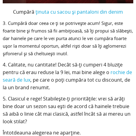
Cumpără
ţinuta cu sacou şi pantaloni din denim
3. Cumpără doar ceea ce ţi se potriveşte acum! Sigur, este
foarte bine şi frumos să fii ambiţioasă, să îţi propui să slăbeşti,
dar hainele pe care le vei purta atunci le vei cumpăra foarte
uşor la momentul oportun, altfel rişti doar să îţi aglomerezi
şifonierul şi să cheltuieşti inutil.
4. Calitate, nu cantitate! Decât să-ţi cumperi 4 bluziţe
pentru că erau reduse la 9 lei, mai bine alege o
rochie de
seară de lux
, pe care o poţi cumpăra tot cu discount, de
la un brand renumit.
5. Clasicul e rege! Stabileşte-ţi priorităţile: vrei să arăţi
bine doar un sezon sau eşti de acord că hainele trebuie
să aibă o linie cât mai clasică, astfel încât să ai mereu un
look stilat?
Întotdeauna alegerea ne aparţine.