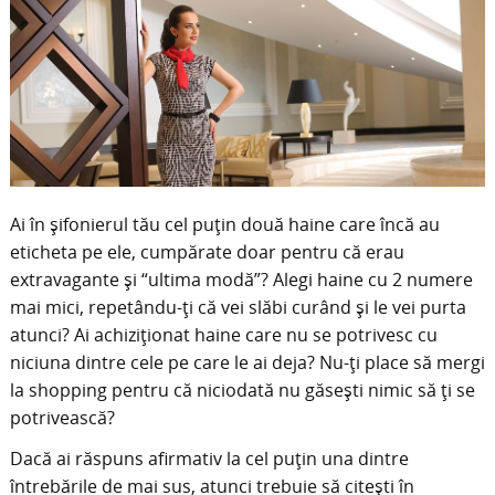
Ai în şifonierul tău cel puţin două haine care încă au
eticheta pe ele, cumpărate doar pentru că erau
extravagante şi “ultima modă”? Alegi haine cu 2 numere
mai mici, repetându-ţi că vei slăbi curând şi le vei purta
atunci? Ai achiziţionat haine care nu se potrivesc cu
niciuna dintre cele pe care le ai deja? Nu-ţi place să mergi
la shopping pentru că niciodată nu găseşti nimic să ţi se
potrivească?
Dacă ai răspuns afirmativ la cel puţin una dintre
întrebările de mai sus, atunci trebuie să citeşti în