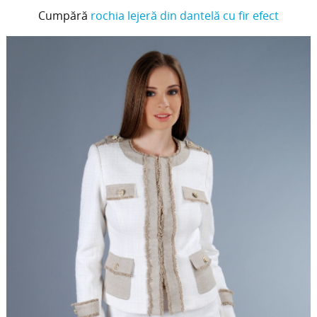
Cumpără
rochia lejeră din dantelă cu fir efect