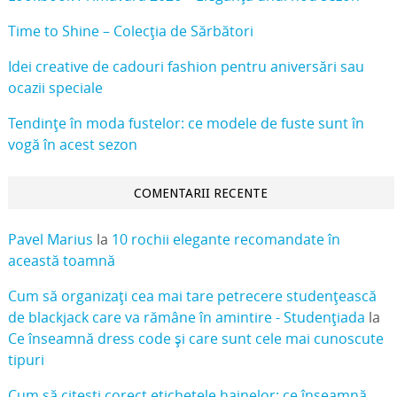
Time to Shine – Colecția de Sărbători
Idei creative de cadouri fashion pentru aniversări sau
ocazii speciale
Tendințe în moda fustelor: ce modele de fuste sunt în
vogă în acest sezon
COMENTARII RECENTE
Pavel Marius
la
10 rochii elegante recomandate în
această toamnă
Cum să organizați cea mai tare petrecere studențească
de blackjack care va rămâne în amintire - Studențiada
la
Ce înseamnă dress code și care sunt cele mai cunoscute
tipuri
Cum să citești corect etichetele hainelor: ce înseamnă