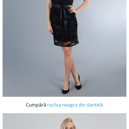
Cumpără
rochia neagra din dantelă