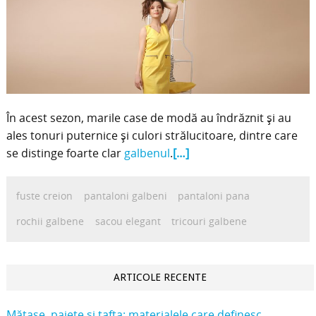
În acest sezon, marile case de modă au îndrăznit și au
ales tonuri puternice și culori strălucitoare, dintre care
se distinge foarte clar
galbenul
.
[…]
fuste creion
pantaloni galbeni
pantaloni pana
rochii galbene
sacou elegant
tricouri galbene
ARTICOLE RECENTE
Mătase, paiete și tafta: materialele care definesc