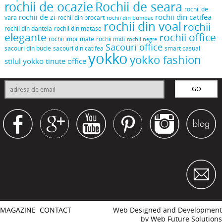
rochii de ocazie
Rochii de seara
rochii de
rochii din catifea
rochii de zi
vara
rochii din brocart
rochii din bumbac
rochii din voal
rochii
rochii din dantela
rochii din matase
elegante
rochii office
rochii midi
rochii imprimate
rochii negre
Sacouri office
sacouri din bucle
sacouri din catifea
smart casual
yokko
yokko fashion
stilul yokko
tinute office
MAGAZINE
CONTACT
Web Designed and Development
by
Web Future Solutions