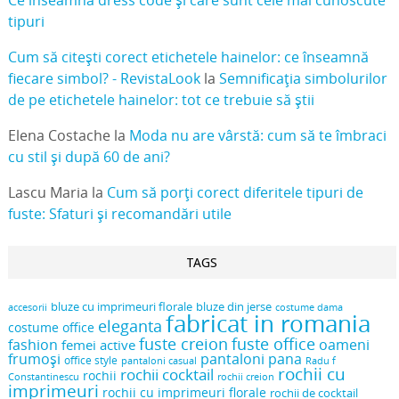
Ce înseamnă dress code și care sunt cele mai cunoscute
tipuri
Cum să citești corect etichetele hainelor: ce înseamnă
fiecare simbol? - RevistaLook
la
Semnificația simbolurilor
de pe etichetele hainelor: tot ce trebuie să știi
Elena Costache
la
Moda nu are vârstă: cum să te îmbraci
cu stil și după 60 de ani?
Lascu Maria
la
Cum să porți corect diferitele tipuri de
fuste: Sfaturi și recomandări utile
TAGS
bluze cu imprimeuri florale
bluze din jerse
accesorii
costume dama
fabricat in romania
eleganta
costume office
fuste creion
fuste office
oameni
fashion
femei active
frumoși
pantaloni pana
office style
pantaloni casual
Radu f
rochii cu
rochii cocktail
rochii
Constantinescu
rochii creion
imprimeuri
rochii cu imprimeuri florale
rochii de cocktail