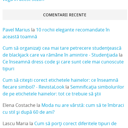
COMENTARII RECENTE
Pavel Marius
la
10 rochii elegante recomandate în
această toamnă
Cum să organizați cea mai tare petrecere studențească
de blackjack care va rămâne în amintire - Studențiada
la
Ce înseamnă dress code și care sunt cele mai cunoscute
tipuri
Cum să citești corect etichetele hainelor: ce înseamnă
fiecare simbol? - RevistaLook
la
Semnificația simbolurilor
de pe etichetele hainelor: tot ce trebuie să știi
Elena Costache
la
Moda nu are vârstă: cum să te îmbraci
cu stil și după 60 de ani?
Lascu Maria
la
Cum să porți corect diferitele tipuri de