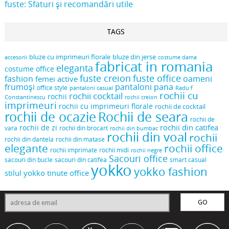
fuste: Sfaturi și recomandări utile
TAGS
bluze cu imprimeuri florale
bluze din jerse
accesorii
costume dama
fabricat in romania
eleganta
costume office
fuste creion
fuste office
oameni
fashion
femei active
frumoși
pantaloni pana
office style
pantaloni casual
Radu f
rochii cu
rochii cocktail
rochii
Constantinescu
rochii creion
imprimeuri
rochii cu imprimeuri florale
rochii de cocktail
rochii de ocazie
Rochii de seara
rochii de
rochii din catifea
rochii de zi
vara
rochii din brocart
rochii din bumbac
rochii din voal
rochii
rochii din dantela
rochii din matase
elegante
rochii office
rochii midi
rochii imprimate
rochii negre
Sacouri office
sacouri din bucle
sacouri din catifea
smart casual
yokko
yokko fashion
stilul yokko
tinute office