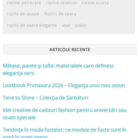
rochie petrecere
rochie revelion
rochie scurta
rochii de ocazie
Rochii de seara
rochii de seara elegante
voal
yokko
ARTICOLE RECENTE
Mătase, paiete și tafta: materialele care definesc
eleganța serii
Lookbook Primavara 2026 – Eleganța unui nou sezon
Time to Shine – Colecția de Sărbători
Idei creative de cadouri fashion pentru aniversări sau
ocazii speciale
Tendințe în moda fustelor: ce modele de fuste sunt în
vogă în acest sezon