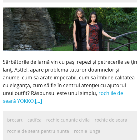
Sărbătorile de Iarnă vin cu paşi repezi şi petrecerile se ţin
lanţ. Astfel, apare problema tuturor doamnelor şi
anume: cum să arate impecabil, cum să îmbine calitatea
cu eleganța, cum să fie în centrul atenţiei cu ajutorul
unui outfit? Răspunsul este unul simplu,
rochiile de
seară YOKKO
.
[…]
brocart
catifea
rochie cununie civila
rochie de seara
rochie de seara pentru nunta
rochie lunga