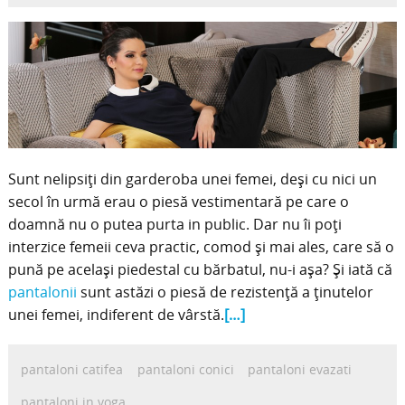
Sunt nelipsiți din garderoba unei femei, deși cu nici un
secol în urmă erau o piesă vestimentară pe care o
doamnă nu o putea purta in public. Dar nu îi poți
interzice femeii ceva practic, comod și mai ales, care să o
pună pe același piedestal cu bărbatul, nu-i așa? Și iată că
pantalonii
sunt astăzi o piesă de rezistență a ținutelor
unei femei, indiferent de vârstă.
[…]
pantaloni catifea
pantaloni conici
pantaloni evazati
pantaloni in voga