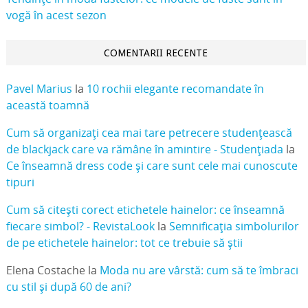
vogă în acest sezon
COMENTARII RECENTE
Pavel Marius
la
10 rochii elegante recomandate în
această toamnă
Cum să organizați cea mai tare petrecere studențească
de blackjack care va rămâne în amintire - Studențiada
la
Ce înseamnă dress code și care sunt cele mai cunoscute
tipuri
Cum să citești corect etichetele hainelor: ce înseamnă
fiecare simbol? - RevistaLook
la
Semnificația simbolurilor
de pe etichetele hainelor: tot ce trebuie să știi
Elena Costache
la
Moda nu are vârstă: cum să te îmbraci
cu stil și după 60 de ani?