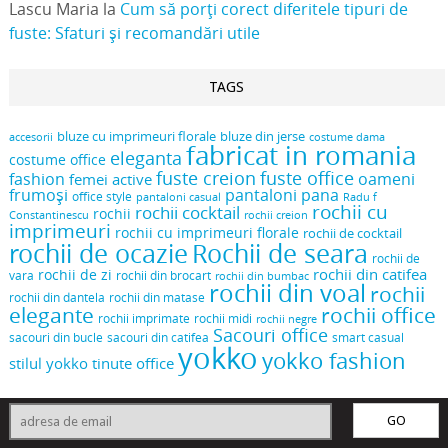
Lascu Maria
la
Cum să porți corect diferitele tipuri de
fuste: Sfaturi și recomandări utile
TAGS
bluze cu imprimeuri florale
bluze din jerse
accesorii
costume dama
fabricat in romania
eleganta
costume office
fuste creion
fuste office
oameni
fashion
femei active
frumoși
pantaloni pana
office style
pantaloni casual
Radu f
rochii cu
rochii cocktail
rochii
Constantinescu
rochii creion
imprimeuri
rochii cu imprimeuri florale
rochii de cocktail
rochii de ocazie
Rochii de seara
rochii de
rochii din catifea
rochii de zi
vara
rochii din brocart
rochii din bumbac
rochii din voal
rochii
rochii din dantela
rochii din matase
elegante
rochii office
rochii midi
rochii imprimate
rochii negre
Sacouri office
sacouri din bucle
sacouri din catifea
smart casual
yokko
yokko fashion
stilul yokko
tinute office