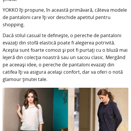
YOKKO îți propune, în această primăvară, câteva modele
de pantaloni care îți vor deschide apetitul pentru
shopping.
Dacă stilul casual te definește, o pereche de pantaloni
evazați din stofă elastică poate fi alegerea potrivită.
Aceștia sunt foarte comozi și pot fi purtați cu o bluză mai
lejeră din colecția noastră sau un sacou clasic. Mergând
pe aceeași idee, o pereche de pantaloni evazați din
catifea îți va asigura același confort, dar va oferi o notă
glamour ținutei tale.