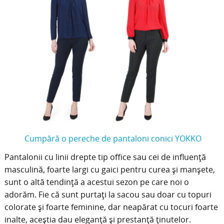
Cumpără o pereche de pantaloni conici YOKKO
Pantalonii cu linii drepte tip office sau cei de influență
masculină, foarte largi cu gaici pentru curea și manșete,
sunt o altă tendință a acestui sezon pe care noi o
adorăm. Fie că sunt purtați la sacou sau doar cu topuri
colorate și foarte feminine, dar neapărat cu tocuri foarte
inalte, aceștia dau eleganță și prestanță ținutelor.