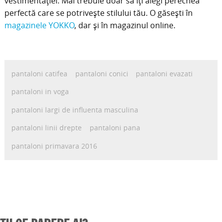
vestimentației. Mai trebuie doar să îți alegi perechea
perfectă care se potrivește stilului tău. O găsești în
magazinele YOKKO
, dar și în magazinul online.
pantaloni catifea
pantaloni conici
pantaloni evazati
pantaloni in voga
pantaloni largi de influenta masculina
pantaloni linii drepte
pantaloni pana
pantaloni primavara 2016