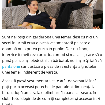
Sunt nelipsiți din garderoba unei femei, deși cu nici un
secol în urmă erau o piesă vestimentară pe care o
doamnă nu o putea purta in public. Dar nu îi poți
interzice femeii ceva practic, comod și mai ales, care să o
pună pe același piedestal cu bărbatul, nu-i așa? Și iată că
pantalonii
sunt astăzi o piesă de rezistență a ținutelor
unei femei, indiferent de vârstă.
Această piesă vestimentară este atât de versatilă încât
poți purta aceeași pereche de pantaloni dimineața la
birou, după-amiaza la o plimbare în parc, iar seara, în
club. Totul depinde de cum îți completezi și accesorizezi
ținuta.