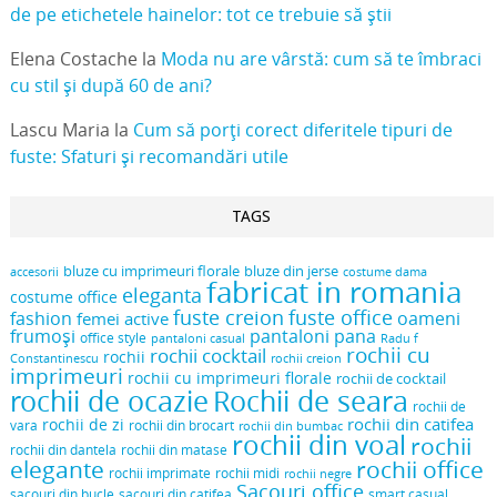
de pe etichetele hainelor: tot ce trebuie să știi
Elena Costache
la
Moda nu are vârstă: cum să te îmbraci
cu stil și după 60 de ani?
Lascu Maria
la
Cum să porți corect diferitele tipuri de
fuste: Sfaturi și recomandări utile
TAGS
bluze cu imprimeuri florale
bluze din jerse
accesorii
costume dama
fabricat in romania
eleganta
costume office
fuste creion
fuste office
oameni
fashion
femei active
frumoși
pantaloni pana
office style
pantaloni casual
Radu f
rochii cu
rochii cocktail
rochii
Constantinescu
rochii creion
imprimeuri
rochii cu imprimeuri florale
rochii de cocktail
rochii de ocazie
Rochii de seara
rochii de
rochii din catifea
rochii de zi
vara
rochii din brocart
rochii din bumbac
rochii din voal
rochii
rochii din dantela
rochii din matase
elegante
rochii office
rochii midi
rochii imprimate
rochii negre
Sacouri office
sacouri din bucle
sacouri din catifea
smart casual