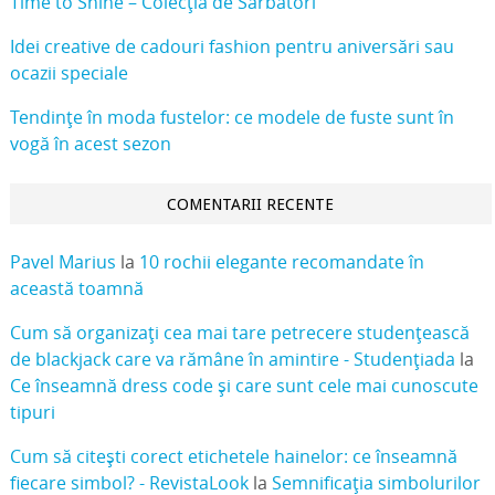
Time to Shine – Colecția de Sărbători
Idei creative de cadouri fashion pentru aniversări sau
ocazii speciale
Tendințe în moda fustelor: ce modele de fuste sunt în
vogă în acest sezon
COMENTARII RECENTE
Pavel Marius
la
10 rochii elegante recomandate în
această toamnă
Cum să organizați cea mai tare petrecere studențească
de blackjack care va rămâne în amintire - Studențiada
la
Ce înseamnă dress code și care sunt cele mai cunoscute
tipuri
Cum să citești corect etichetele hainelor: ce înseamnă
fiecare simbol? - RevistaLook
la
Semnificația simbolurilor