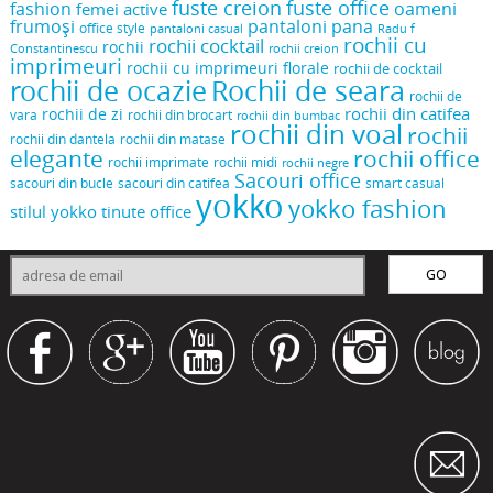
fuste creion
fuste office
oameni
fashion
femei active
frumoși
pantaloni pana
office style
pantaloni casual
Radu f
rochii cu
rochii cocktail
rochii
Constantinescu
rochii creion
imprimeuri
rochii cu imprimeuri florale
rochii de cocktail
rochii de ocazie
Rochii de seara
rochii de
rochii din catifea
rochii de zi
vara
rochii din brocart
rochii din bumbac
rochii din voal
rochii
rochii din dantela
rochii din matase
elegante
rochii office
rochii midi
rochii imprimate
rochii negre
Sacouri office
sacouri din bucle
sacouri din catifea
smart casual
yokko
yokko fashion
stilul yokko
tinute office