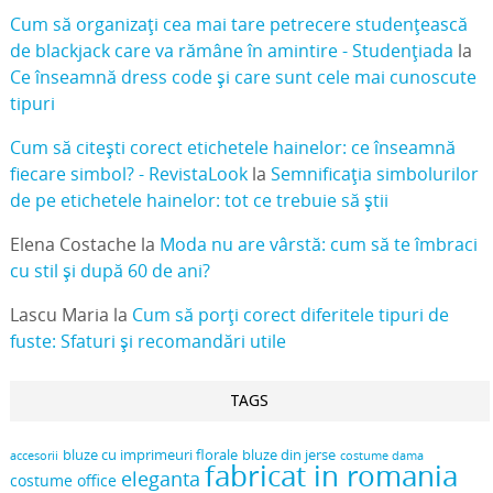
Cum să organizați cea mai tare petrecere studențească
de blackjack care va rămâne în amintire - Studențiada
la
Ce înseamnă dress code și care sunt cele mai cunoscute
tipuri
Cum să citești corect etichetele hainelor: ce înseamnă
fiecare simbol? - RevistaLook
la
Semnificația simbolurilor
de pe etichetele hainelor: tot ce trebuie să știi
Elena Costache
la
Moda nu are vârstă: cum să te îmbraci
cu stil și după 60 de ani?
Lascu Maria
la
Cum să porți corect diferitele tipuri de
fuste: Sfaturi și recomandări utile
TAGS
bluze cu imprimeuri florale
bluze din jerse
accesorii
costume dama
fabricat in romania
eleganta
costume office