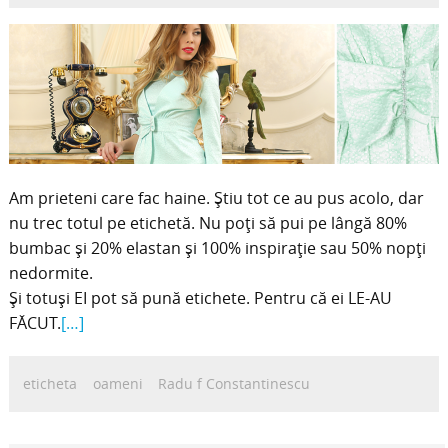
Am prieteni care fac haine. Știu tot ce au pus acolo, dar
nu trec totul pe etichetă. Nu poți să pui pe lângă 80%
bumbac și 20% elastan și 100% inspirație sau 50% nopți
nedormite.
Și totuși EI pot să pună etichete. Pentru că ei LE-AU
FĂCUT.
[…]
eticheta
oameni
Radu f Constantinescu