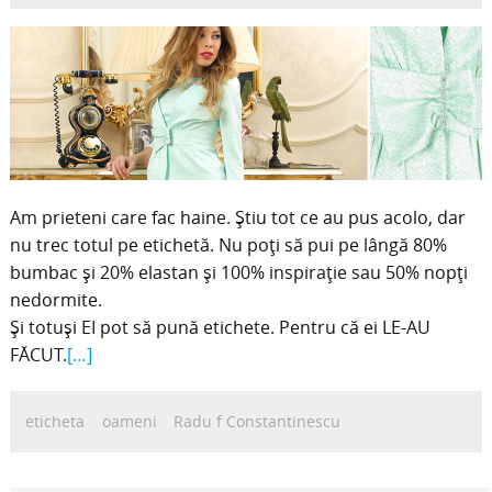
Am prieteni care fac haine. Știu tot ce au pus acolo, dar
nu trec totul pe etichetă. Nu poți să pui pe lângă 80%
bumbac și 20% elastan și 100% inspirație sau 50% nopți
nedormite.
Și totuși EI pot să pună etichete. Pentru că ei LE-AU
FĂCUT.
[…]
eticheta
oameni
Radu f Constantinescu