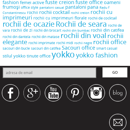
fuste creion
fuste office
oameni
fashion
femei active
frumoși
pantaloni pana
office style
pantaloni casual
Radu f
rochii cu
rochii cocktail
rochii
Constantinescu
rochii creion
imprimeuri
rochii cu imprimeuri florale
rochii de cocktail
rochii de ocazie
Rochii de seara
rochii de
rochii din catifea
rochii de zi
vara
rochii din brocart
rochii din bumbac
rochii din voal
rochii
rochii din dantela
rochii din matase
elegante
rochii office
rochii midi
rochii imprimate
rochii negre
Sacouri office
sacouri din bucle
sacouri din catifea
smart casual
yokko
yokko fashion
stilul yokko
tinute office