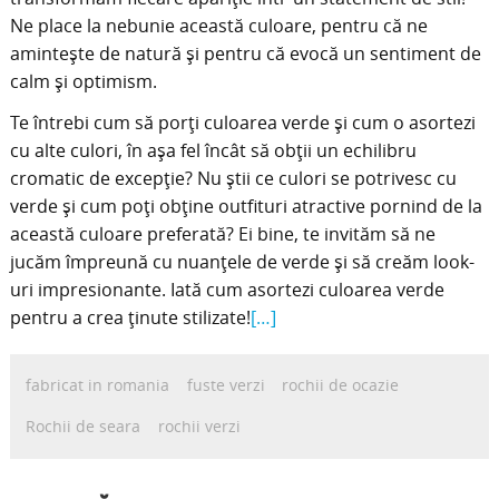
Ne place la nebunie această culoare, pentru că ne
amintește de natură și pentru că evocă un sentiment de
calm și optimism.
Te întrebi cum să porți culoarea verde și cum o asortezi
cu alte culori, în așa fel încât să obții un echilibru
cromatic de excepție? Nu știi ce culori se potrivesc cu
verde și cum poți obține outfituri atractive pornind de la
această culoare preferată? Ei bine, te invităm să ne
jucăm împreună cu nuanțele de verde și să creăm look-
uri impresionante. Iată cum asortezi culoarea verde
pentru a crea ținute stilizate!
[…]
fabricat in romania
fuste verzi
rochii de ocazie
Rochii de seara
rochii verzi