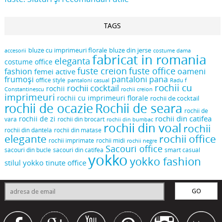
TAGS
bluze cu imprimeuri florale
bluze din jerse
accesorii
costume dama
fabricat in romania
eleganta
costume office
fuste creion
fuste office
oameni
fashion
femei active
frumoși
pantaloni pana
office style
pantaloni casual
Radu f
rochii cu
rochii cocktail
rochii
Constantinescu
rochii creion
imprimeuri
rochii cu imprimeuri florale
rochii de cocktail
rochii de ocazie
Rochii de seara
rochii de
rochii din catifea
rochii de zi
vara
rochii din brocart
rochii din bumbac
rochii din voal
rochii
rochii din dantela
rochii din matase
elegante
rochii office
rochii midi
rochii imprimate
rochii negre
Sacouri office
sacouri din bucle
sacouri din catifea
smart casual
yokko
yokko fashion
stilul yokko
tinute office