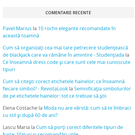
COMENTARII RECENTE
Pavel Marius
la
10 rochii elegante recomandate în
această toamnă
Cum să organizați cea mai tare petrecere studențească
de blackjack care va rămâne în amintire - Studențiada
la
Ce înseamnă dress code și care sunt cele mai cunoscute
tipuri
Cum să citești corect etichetele hainelor: ce înseamnă
fiecare simbol? - RevistaLook
la
Semnificația simbolurilor
de pe etichetele hainelor: tot ce trebuie să știi
Elena Costache
la
Moda nu are vârstă: cum să te îmbraci
cu stil și după 60 de ani?
Lascu Maria
la
Cum să porți corect diferitele tipuri de
fuste: Sfaturi și recomandări utile