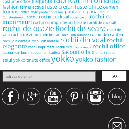
fabricat in romania
eleganta
costume office
fuste creion
fuste office
oameni
fashion
femei active
frumoși
pantaloni pana
office style
pantaloni casual
Radu f
rochii cu
rochii cocktail
rochii
Constantinescu
rochii creion
imprimeuri
rochii cu imprimeuri florale
rochii de cocktail
rochii de ocazie
Rochii de seara
rochii de
rochii din catifea
rochii de zi
vara
rochii din brocart
rochii din bumbac
rochii din voal
rochii
rochii din dantela
rochii din matase
elegante
rochii office
rochii midi
rochii imprimate
rochii negre
Sacouri office
sacouri din bucle
sacouri din catifea
smart casual
yokko
yokko fashion
stilul yokko
tinute office