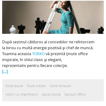
După sezonul călduros al concediilor ne reîntorcem
la birou cu multă energie pozitivă și chef de muncă.
Toamna aceasta
YOKKO
vă prezintă ținute office
inspirate, în stilul clasic și elegant,
reprezentativ pentru fiecare colecție.
[…]
fuste bucle
fuste creion
rochii brocart
rochii cu imprimeuri
sacou bucle
Sacouri office