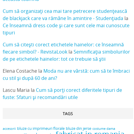
Cum să organizați cea mai tare petrecere studențească
de blackjack care va rămâne în amintire - Studențiada
la
Ce înseamnă dress code și care sunt cele mai cunoscute
tipuri
Cum să citești corect etichetele hainelor: ce înseamnă
fiecare simbol? - RevistaLook
la
Semnificația simbolurilor
de pe etichetele hainelor: tot ce trebuie să știi
Elena Costache
la
Moda nu are vârstă: cum să te îmbraci
cu stil și după 60 de ani?
Lascu Maria
la
Cum să porți corect diferitele tipuri de
fuste: Sfaturi și recomandări utile
TAGS
bluze cu imprimeuri florale
bluze din jerse
accesorii
costume dama