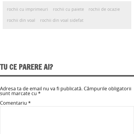
rochii cu imprimeuri
rochii cu paiete
rochii de ocazie
rochii din voal
rochii din voal sidefat
TU CE PARERE AI?
Adresa ta de email nu va fi publicată.
Câmpurile obligatorii
sunt marcate cu
*
Comentariu
*