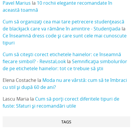
Pavel Marius
la
10 rochii elegante recomandate în
această toamnă
Cum să organizați cea mai tare petrecere studențească
de blackjack care va rămâne în amintire - Studențiada
la
Ce înseamnă dress code și care sunt cele mai cunoscute
tipuri
Cum să citești corect etichetele hainelor: ce înseamnă
fiecare simbol? - RevistaLook
la
Semnificația simbolurilor
de pe etichetele hainelor: tot ce trebuie să știi
Elena Costache
la
Moda nu are vârstă: cum să te îmbraci
cu stil și după 60 de ani?
Lascu Maria
la
Cum să porți corect diferitele tipuri de
fuste: Sfaturi și recomandări utile
TAGS