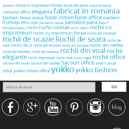
bluze cu imprimeuri florale
bluze din jerse
accesorii
costume dama
fabricat in romania
eleganta
costume office
fuste creion
fuste office
oameni
fashion
femei active
frumoși
pantaloni pana
office style
pantaloni casual
Radu f
rochii cu
rochii cocktail
rochii
Constantinescu
rochii creion
imprimeuri
rochii cu imprimeuri florale
rochii de cocktail
rochii de ocazie
Rochii de seara
rochii de
rochii din catifea
rochii de zi
vara
rochii din brocart
rochii din bumbac
rochii din voal
rochii
rochii din dantela
rochii din matase
elegante
rochii office
rochii midi
rochii imprimate
rochii negre
Sacouri office
sacouri din bucle
sacouri din catifea
smart casual
yokko
yokko fashion
stilul yokko
tinute office