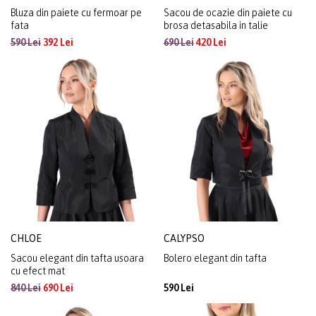
Bluza din paiete cu fermoar pe
Sacou de ocazie din paiete cu
fata
brosa detasabila in talie
590 Lei
392 Lei
690 Lei
420 Lei
CHLOE
CALYPSO
Sacou elegant din tafta usoara
Bolero elegant din tafta
cu efect mat
840 Lei
690 Lei
590 Lei