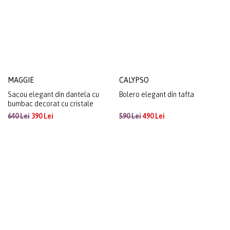
MAGGIE
CALYPSO
Sacou elegant din dantela cu
Bolero elegant din tafta
bumbac decorat cu cristale
640 Lei
390 Lei
590 Lei
490 Lei