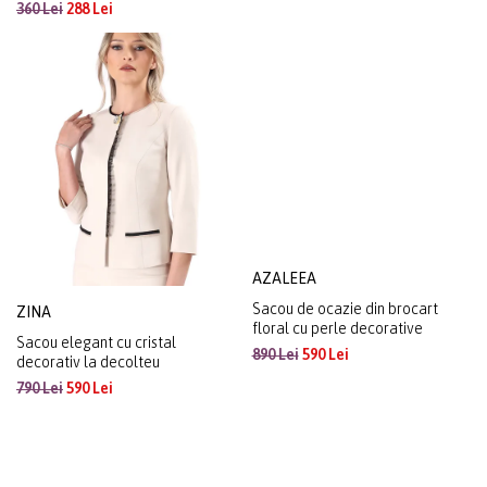
360 Lei
288 Lei
890 Lei
590 Lei
AZALEEA
Sacou de ocazie din brocart
ZINA
floral cu perle decorative
Sacou elegant cu cristal
890 Lei
590 Lei
decorativ la decolteu
790 Lei
590 Lei