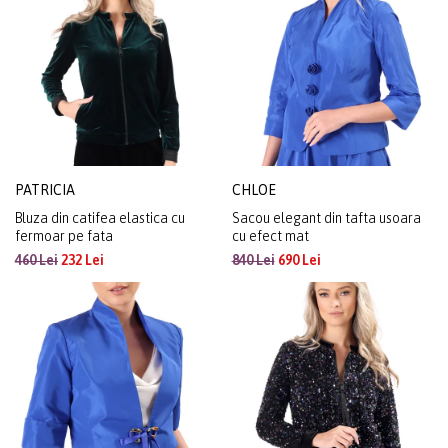
PATRICIA
CHLOE
Bluza din catifea elastica cu
Sacou elegant din tafta usoara
fermoar pe fata
cu efect mat
460 Lei
232 Lei
840 Lei
690 Lei