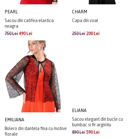
PEARL
CHARM
Sacou din catifea elastica
Capa din voal
neagra
750 Lei
490 Lei
250 Lei
200 Lei
EMILIANA
ELIANA
Bolero din dantela fina cu motive
Sacou elegant din bucle cu
florale
bumbac si fir argintiu