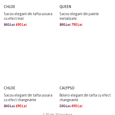
CHLOE
QUEEN
Sacou elegant din tafta usoara
Sacou elegant din paiete
cu efect mat
metalizate
840 Lei
690 Lei
890 Lei
790 Lei
CHLOE
CALYPSO
Sacou elegant din tafta usoara
Bolero elegant din tafta cu efect
cu efect changeante
changeante
840 Lei
690 Lei
590 Lei
490 Lei
1-30 din 30 produse