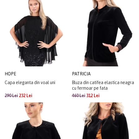
HOPE
PATRICIA
Capa eleganta din voal uni
Bluza din catifea elastica neagra
cu fermoar pe fata
290 Lei
232 Lei
460 Lei
312 Lei