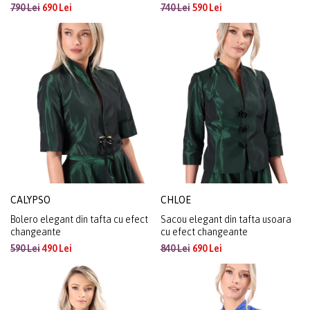
790 Lei
690 Lei
740 Lei
590 Lei
CALYPSO
CHLOE
Bolero elegant din tafta cu efect
Sacou elegant din tafta usoara
changeante
cu efect changeante
590 Lei
490 Lei
840 Lei
690 Lei