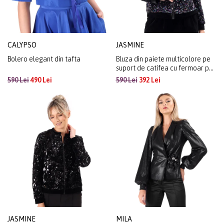
CALYPSO
JASMINE
Bolero elegant din tafta
Bluza din paiete multicolore pe
suport de catifea cu fermoar pe
fata
590 Lei
490 Lei
590 Lei
392 Lei
JASMINE
MILA