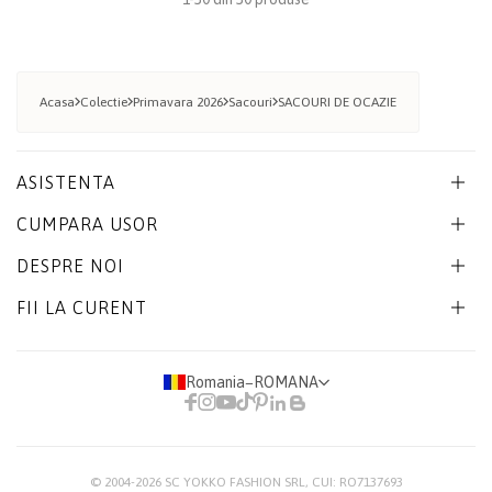
Acasa
Colectie
Primavara 2026
Sacouri
SACOURI DE OCAZIE
ASISTENTA
CUMPARA USOR
DESPRE NOI
FII LA CURENT
Romania
−
ROMANA
© 2004-2026
SC YOKKO FASHION SRL
, CUI: RO7137693