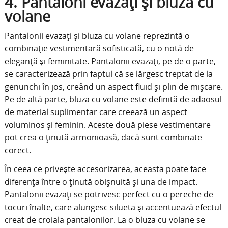
4. Pantaloni evazați și bluză cu
volane
Pantalonii evazați și bluza cu volane reprezintă o
combinație vestimentară sofisticată, cu o notă de
eleganță și feminitate. Pantalonii evazați, pe de o parte,
se caracterizează prin faptul că se lărgesc treptat de la
genunchi în jos, creând un aspect fluid și plin de mișcare.
Pe de altă parte, bluza cu volane este definită de adaosul
de material suplimentar care creează un aspect
voluminos și feminin. Aceste două piese vestimentare
pot crea o ținută armonioasă, dacă sunt combinate
corect.
În ceea ce privește accesorizarea, aceasta poate face
diferența între o ținută obișnuită și una de impact.
Pantalonii evazați se potrivesc perfect cu o pereche de
tocuri înalte, care alungesc silueta și accentuează efectul
creat de croiala pantalonilor. La o bluza cu volane se