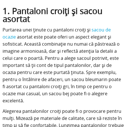
1. Pantaloni croiți și sacou
asortat
Purtarea unei ținute cu pantaloni croiți și
sacou de
ocazie
asortat este poate oferi un aspect elegant și
sofisticat. Această combinație nu numai că păstrează o
imagine armonioasă, dar și reflectă atenția la detalii a
celui care o poartă. Pentru a alege sacoul potrivit, este
important să ții cont de tipul pantalonilor, dar și de
ocazia pentru care este purtată ținuta. Spre exemplu,
pentru o întâlnire de afaceri, un sacou bleumarin poate
fi asortat cu pantaloni croiți gri, în timp ce pentru o
ocazie mai casual, un sacou bej poate fi o alegere
excelentă.
Alegerea pantalonilor croiți poate fi o provocare pentru
mulți. Mizează pe materiale de calitate, care să reziste în
timp și să fie confortabile. Lungimea pantalonilor trebuie