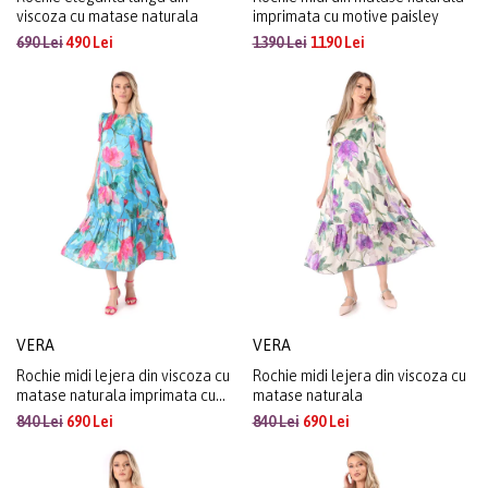
viscoza cu matase naturala
imprimata cu motive paisley
690 Lei
490 Lei
1390 Lei
1190 Lei
VERA
VERA
Rochie midi lejera din viscoza cu
Rochie midi lejera din viscoza cu
matase naturala imprimata cu
matase naturala
motive florale
840 Lei
690 Lei
840 Lei
690 Lei