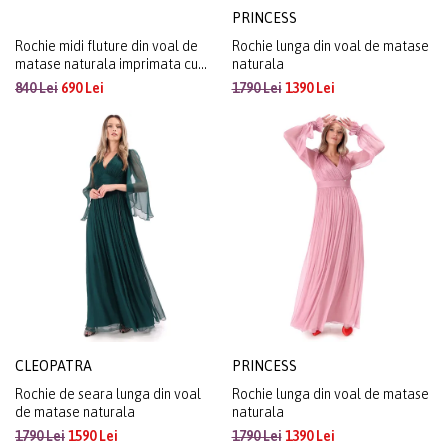
PRINCESS
Rochie midi fluture din voal de
Rochie lunga din voal de matase
matase naturala imprimata cu
naturala
motive florale
840 Lei
690 Lei
1790 Lei
1390 Lei
CLEOPATRA
PRINCESS
Rochie de seara lunga din voal
Rochie lunga din voal de matase
de matase naturala
naturala
1790 Lei
1590 Lei
1790 Lei
1390 Lei