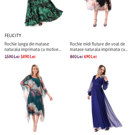
FELICITY
Rochie lunga din matase
Rochie midi fluture din voal de
naturala imprimata cu motive
matase naturala imprimata cu
paisley
motive florale
1590 Lei
1490 Lei
840 Lei
690 Lei