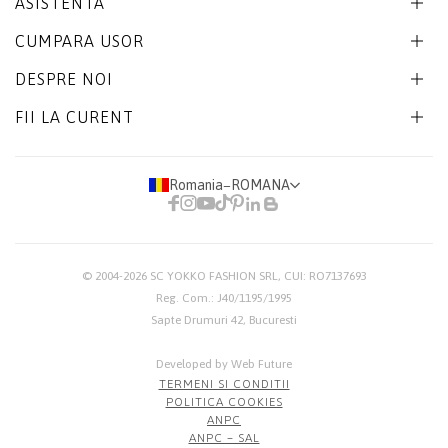
ASISTENTA
CUMPARA USOR
DESPRE NOI
FII LA CURENT
Romania
−
ROMANA
© 2004-2026
SC YOKKO FASHION SRL
, CUI: RO7137693
Reg. Com.: J40/1195/1995
Sapte Drumuri 42, Bucuresti
Developed by Web Future
TERMENI SI CONDITII
POLITICA COOKIES
ANPC
ANPC – SAL