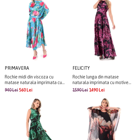
PRIMAVERA
FELICITY
Rochie midi din viscoza cu
Rochie lunga din matase
matase naturala imprimata cu
naturala imprimata cu motive
motive florale
paisley
940 Lei
560 Lei
1590 Lei
1490 Lei