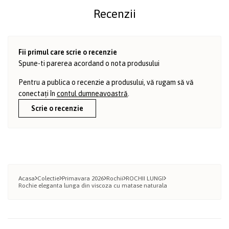
Recenzii
Fii primul care scrie o recenzie
Spune-ti parerea acordand o nota produsului
Pentru a publica o recenzie a produsului, vă rugam să vă
conectați în
contul dumneavoastră
.
Scrie o recenzie
Acasa
Colectie
Primavara 2026
Rochii
ROCHII LUNGI
Rochie eleganta lunga din viscoza cu matase naturala