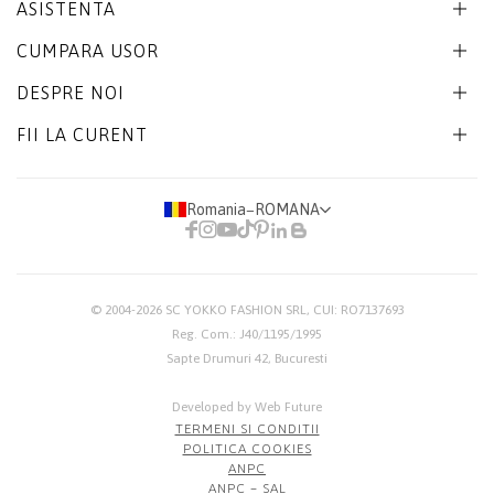
ASISTENTA
CUMPARA USOR
DESPRE NOI
FII LA CURENT
Romania
−
ROMANA
© 2004-2026
SC YOKKO FASHION SRL
, CUI: RO7137693
Reg. Com.: J40/1195/1995
Sapte Drumuri 42, Bucuresti
Developed by Web Future
TERMENI SI CONDITII
POLITICA COOKIES
ANPC
ANPC – SAL