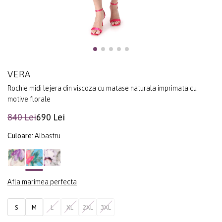
VERA
Rochie midi lejera din viscoza cu matase naturala imprimata cu
motive florale
840 Lei
690 Lei
Culoare:
Albastru
Afla marimea perfecta
S
M
L
XL
2XL
3XL