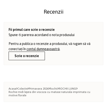
Recenzii
Fii primul care scrie o recenzie
Spune-ti parerea acordand o nota produsului
Pentru a publica o recenzie a produsului, vă rugam să vă
conectați în
contul dumneavoastră
.
Scrie o recenzie
Acasa
Colectie
Primavara 2026
Rochii
ROCHII LUNGI
Rochie midi lejera din viscoza cu matase naturala imprimata cu
motive florale