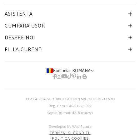
ASISTENTA
CUMPARA USOR
DESPRE NOI
FII LA CURENT
Romania
−
ROMANA
© 2004-2026
SC YOKKO FASHION SRL
, CUI: RO7137693
Reg. Com.: J40/1195/1995
Sapte Drumuri 42, Bucuresti
Developed by Web Future
TERMENI SI CONDITII
POLITICA COOKIES