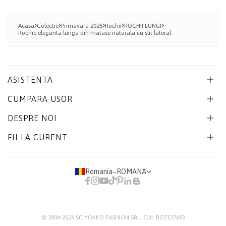
Acasa
Colectie
Primavara 2026
Rochii
ROCHII LUNGI
Rochie eleganta lunga din matase naturala cu slit lateral
ASISTENTA
CUMPARA USOR
DESPRE NOI
FII LA CURENT
Romania
−
ROMANA
© 2004-2026
SC YOKKO FASHION SRL
, CUI: RO7137693