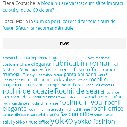
Elena Costache
la
Moda nu are vârstă: cum să te îmbraci
cu stil și după 60 de ani?
Lascu Maria
la
Cum să porți corect diferitele tipuri de
fuste: Sfaturi și recomandări utile
TAGS
bluze cu imprimeuri florale
bluze din jerse
accesorii
costume dama
fabricat in romania
eleganta
costume office
fuste creion
fuste office
oameni
fashion
femei active
frumoși
pantaloni pana
office style
pantaloni casual
Radu f
rochii cu
rochii cocktail
rochii
Constantinescu
rochii creion
imprimeuri
rochii cu imprimeuri florale
rochii de cocktail
rochii de ocazie
Rochii de seara
rochii de
rochii din catifea
rochii de zi
vara
rochii din brocart
rochii din bumbac
rochii din voal
rochii
rochii din dantela
rochii din matase
elegante
rochii office
rochii midi
rochii imprimate
rochii negre
Sacouri office
sacouri din bucle
sacouri din catifea
smart casual
yokko
yokko fashion
stilul yokko
tinute office