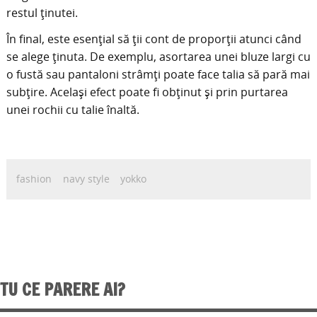
restul ținutei.
În final, este esențial să ții cont de proporții atunci când
se alege ținuta. De exemplu, asortarea unei bluze largi cu
o fustă sau pantaloni strâmți poate face talia să pară mai
subțire. Același efect poate fi obținut și prin purtarea
unei rochii cu talie înaltă.
fashion
navy style
yokko
TU CE PARERE AI?