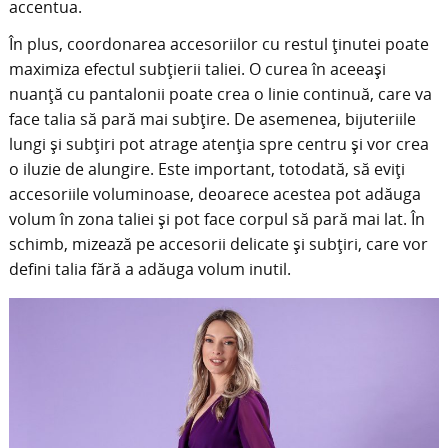
accentua.
În plus, coordonarea accesoriilor cu restul ținutei poate
maximiza efectul subțierii taliei. O curea în aceeași
nuanță cu pantalonii poate crea o linie continuă, care va
face talia să pară mai subțire. De asemenea, bijuteriile
lungi și subțiri pot atrage atenția spre centru și vor crea
o iluzie de alungire. Este important, totodată, să eviți
accesoriile voluminoase, deoarece acestea pot adăuga
volum în zona taliei și pot face corpul să pară mai lat. În
schimb, mizează pe accesorii delicate și subțiri, care vor
defini talia fără a adăuga volum inutil.