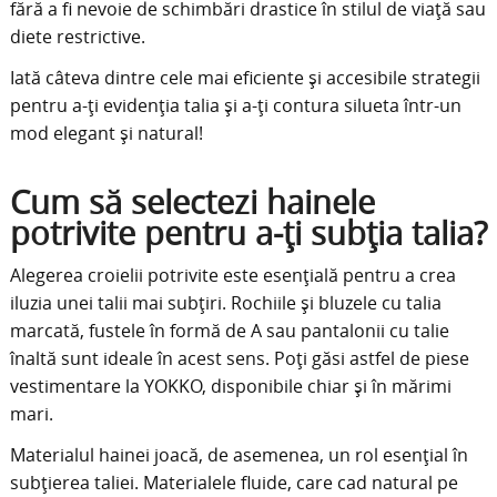
fără a fi nevoie de schimbări drastice în stilul de viață sau
diete restrictive.
Iată câteva dintre cele mai eficiente și accesibile strategii
pentru a-ți evidenția talia și a-ți contura silueta într-un
mod elegant și natural!
Cum să selectezi hainele
potrivite pentru a-ți subția talia?
Alegerea croielii potrivite este esențială pentru a crea
iluzia unei talii mai subțiri. Rochiile și bluzele cu talia
marcată, fustele în formă de A sau pantalonii cu talie
înaltă sunt ideale în acest sens. Poți găsi astfel de piese
vestimentare la YOKKO, disponibile chiar și în mărimi
mari.
Materialul hainei joacă, de asemenea, un rol esențial în
subțierea taliei. Materialele fluide, care cad natural pe