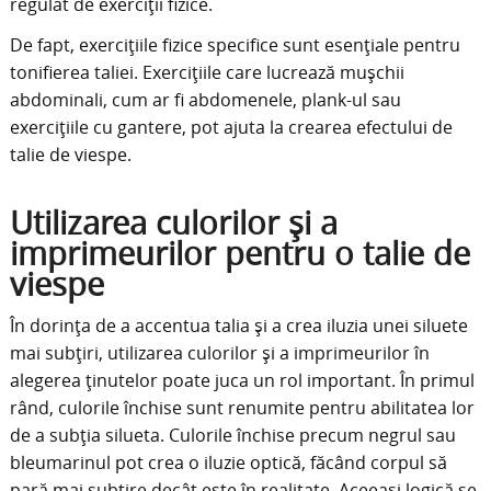
regulat de exerciții fizice.
De fapt, exercițiile fizice specifice sunt esențiale pentru
tonifierea taliei. Exercițiile care lucrează mușchii
abdominali, cum ar fi abdomenele, plank-ul sau
exercițiile cu gantere, pot ajuta la crearea efectului de
talie de viespe.
Utilizarea culorilor și a
imprimeurilor pentru o talie de
viespe
În dorința de a accentua talia și a crea iluzia unei siluete
mai subțiri, utilizarea culorilor și a imprimeurilor în
alegerea ținutelor poate juca un rol important. În primul
rând, culorile închise sunt renumite pentru abilitatea lor
de a subția silueta. Culorile închise precum negrul sau
bleumarinul pot crea o iluzie optică, făcând corpul să
pară mai subțire decât este în realitate. Aceeași logică se