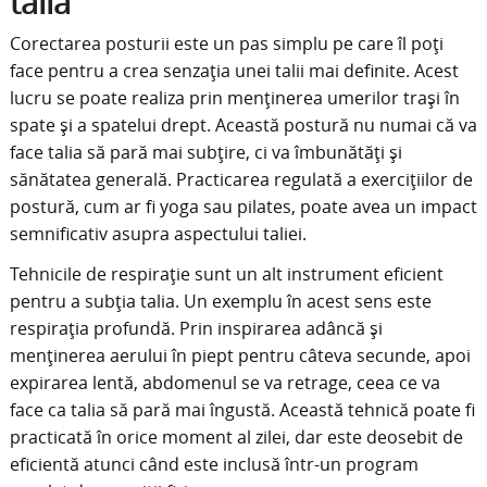
talia
Corectarea posturii este un pas simplu pe care îl poți
face pentru a crea senzația unei talii mai definite. Acest
lucru se poate realiza prin menținerea umerilor trași în
spate și a spatelui drept. Această postură nu numai că va
face talia să pară mai subțire, ci va îmbunătăți și
sănătatea generală. Practicarea regulată a exercițiilor de
postură, cum ar fi yoga sau pilates, poate avea un impact
semnificativ asupra aspectului taliei.
Tehnicile de respirație sunt un alt instrument eficient
pentru a subția talia. Un exemplu în acest sens este
respirația profundă. Prin inspirarea adâncă și
menținerea aerului în piept pentru câteva secunde, apoi
expirarea lentă, abdomenul se va retrage, ceea ce va
face ca talia să pară mai îngustă. Această tehnică poate fi
practicată în orice moment al zilei, dar este deosebit de
eficientă atunci când este inclusă într-un program