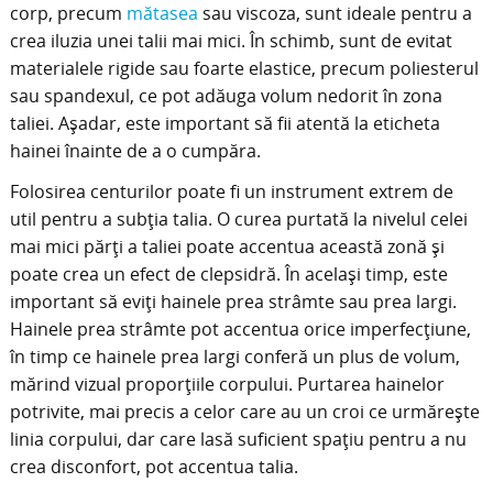
corp, precum
mătasea
sau viscoza, sunt ideale pentru a
crea iluzia unei talii mai mici. În schimb, sunt de evitat
materialele rigide sau foarte elastice, precum poliesterul
sau spandexul, ce pot adăuga volum nedorit în zona
taliei. Așadar, este important să fii atentă la eticheta
hainei înainte de a o cumpăra.
Folosirea centurilor poate fi un instrument extrem de
util pentru a subția talia. O curea purtată la nivelul celei
mai mici părți a taliei poate accentua această zonă și
poate crea un efect de clepsidră. În același timp, este
important să eviți hainele prea strâmte sau prea largi.
Hainele prea strâmte pot accentua orice imperfecțiune,
în timp ce hainele prea largi conferă un plus de volum,
mărind vizual proporțiile corpului. Purtarea hainelor
potrivite, mai precis a celor care au un croi ce urmărește
linia corpului, dar care lasă suficient spațiu pentru a nu
crea disconfort, pot accentua talia.