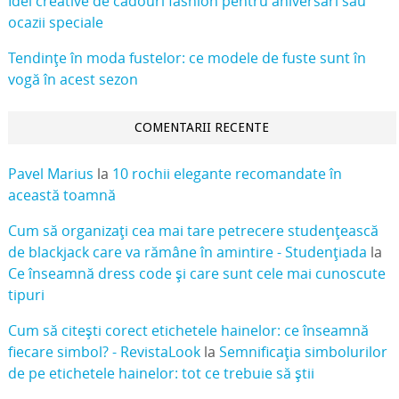
Idei creative de cadouri fashion pentru aniversări sau
ocazii speciale
Tendințe în moda fustelor: ce modele de fuste sunt în
vogă în acest sezon
COMENTARII RECENTE
Pavel Marius
la
10 rochii elegante recomandate în
această toamnă
Cum să organizați cea mai tare petrecere studențească
de blackjack care va rămâne în amintire - Studențiada
la
Ce înseamnă dress code și care sunt cele mai cunoscute
tipuri
Cum să citești corect etichetele hainelor: ce înseamnă
fiecare simbol? - RevistaLook
la
Semnificația simbolurilor
de pe etichetele hainelor: tot ce trebuie să știi