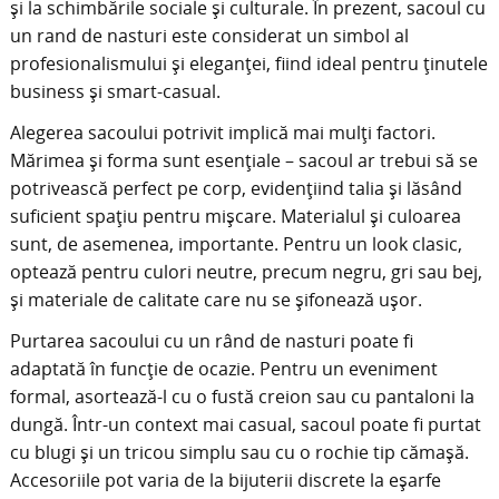
și la schimbările sociale și culturale. În prezent, sacoul cu
un rand de nasturi este considerat un simbol al
profesionalismului și eleganței, fiind ideal pentru ținutele
business și smart-casual.
Alegerea sacoului potrivit implică mai mulți factori.
Mărimea și forma sunt esențiale – sacoul ar trebui să se
potrivească perfect pe corp, evidențiind talia și lăsând
suficient spațiu pentru mișcare. Materialul și culoarea
sunt, de asemenea, importante. Pentru un look clasic,
optează pentru culori neutre, precum negru, gri sau bej,
și materiale de calitate care nu se șifonează ușor.
Purtarea sacoului cu un rând de nasturi poate fi
adaptată în funcție de ocazie. Pentru un eveniment
formal, asortează-l cu o fustă creion sau cu pantaloni la
dungă. Într-un context mai casual, sacoul poate fi purtat
cu blugi și un tricou simplu sau cu o rochie tip cămașă.
Accesoriile pot varia de la bijuterii discrete la eșarfe