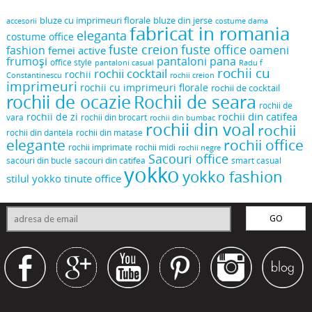
bluze cu imprimeuri florale
bluze din jerse
accesorii
costume dama
fabricat in romania
eleganta
costume office
fuste creion
fuste office
oameni
fashion
femei active
frumoși
pantaloni pana
office style
pantaloni casual
Radu f
rochii cu
rochii cocktail
rochii
Constantinescu
rochii creion
imprimeuri
rochii cu imprimeuri florale
rochii de cocktail
rochii de ocazie
Rochii de seara
rochii de
rochii din catifea
rochii de zi
vara
rochii din brocart
rochii din bumbac
rochii din voal
rochii
rochii din dantela
rochii din matase
elegante
rochii office
rochii midi
rochii imprimate
rochii negre
Sacouri office
sacouri din bucle
sacouri din catifea
smart casual
yokko
yokko fashion
stilul yokko
tinute office