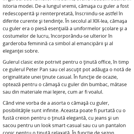
istoria modei. De-a lungul vremii, cămașa cu guler a fost
redescoperită și reinterpretată, înscriindu-se astfel în
diferite curente și tendințe. În secolul al XIX-lea, cămașa
cu guler era o piesă esențială a uniformelor școlare și a
costumelor de lucru, încorporându-se ulterior în
garderoba feminină ca simbol al emancipării și al
eleganței sobre.
Gulerul clasic este potrivit pentru o ținută office, în timp
ce gulerul Peter Pan sau cel ascuțit pot adăuga o notă de
originalitate unei ținute casual. În funcție de ocazie,
optează pentru o cămașă cu guler din bumbac, mătase
sau din materiale mai lejere, cum ar fi voalul.
Când vine vorba de a asorta o cămașă cu guler,
posibilitățile sunt infinite. Aceasta poate fi purtată cu o
fustă creion pentru o ținută elegantă, cu jeans și un
sacou pentru un look smart-casual sau cu un pantalon
conic pentru o ținută relaxată. În funcție de sezon,