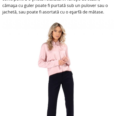
cămașa cu guler poate fi purtată sub un pulover sau o
jachetă, sau poate fi asortată cu o eșarfă de mătase.