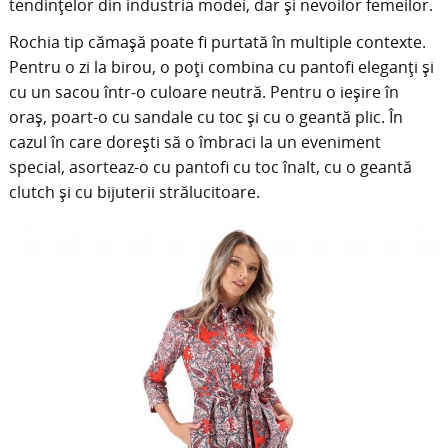
tendințelor din industria modei, dar și nevoilor femeilor.
Rochia tip cămașă poate fi purtată în multiple contexte.
Pentru o zi la birou, o poți combina cu pantofi eleganți și
cu un sacou într-o culoare neutră. Pentru o ieșire în
oraș, poart-o cu sandale cu toc și cu o geantă plic. În
cazul în care dorești să o îmbraci la un eveniment
special, asorteaz-o cu pantofi cu toc înalt, cu o geantă
clutch și cu bijuterii strălucitoare.