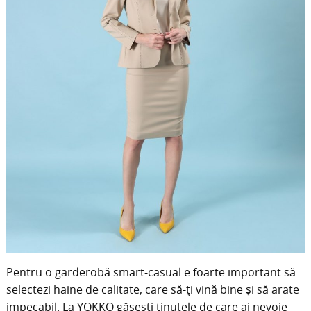
Pentru o garderobă smart-casual e foarte important să
selectezi haine de calitate, care să-ți vină bine și să arate
impecabil. La YOKKO găsești ținutele de care ai nevoie