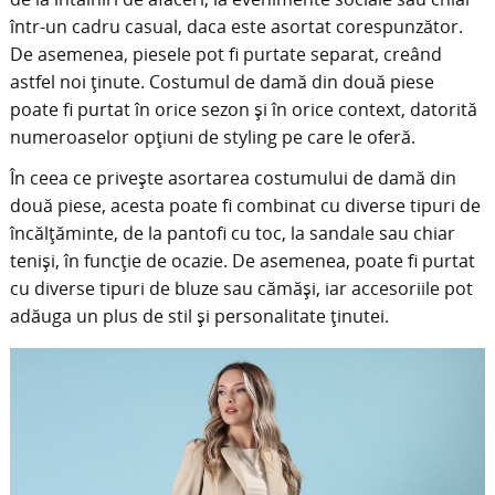
într-un cadru casual, daca este asortat corespunzător.
De asemenea, piesele pot fi purtate separat, creând
astfel noi ținute. Costumul de damă din două piese
poate fi purtat în orice sezon și în orice context, datorită
numeroaselor opțiuni de styling pe care le oferă.
În ceea ce privește asortarea costumului de damă din
două piese, acesta poate fi combinat cu diverse tipuri de
încălțăminte, de la pantofi cu toc, la sandale sau chiar
teniși, în funcție de ocazie. De asemenea, poate fi purtat
cu diverse tipuri de bluze sau cămăși, iar accesoriile pot
adăuga un plus de stil și personalitate ținutei.