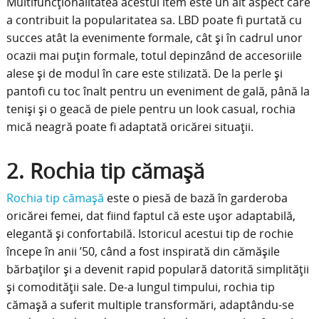
Multifuncționalitatea acestui item este un alt aspect care
a contribuit la popularitatea sa. LBD poate fi purtată cu
succes atât la evenimente formale, cât și în cadrul unor
ocazii mai puțin formale, totul depinzând de accesoriile
alese și de modul în care este stilizată. De la perle și
pantofi cu toc înalt pentru un eveniment de gală, până la
teniși și o geacă de piele pentru un look casual, rochia
mică neagră poate fi adaptată oricărei situații.
2. Rochia tip cămașă
Rochia tip cămașă
este o piesă de bază în garderoba
oricărei femei, dat fiind faptul că este ușor adaptabilă,
elegantă și confortabilă. Istoricul acestui tip de rochie
începe în anii ’50, când a fost inspirată din cămășile
bărbaților și a devenit rapid populară datorită simplității
și comodității sale. De-a lungul timpului, rochia tip
cămașă a suferit multiple transformări, adaptându-se