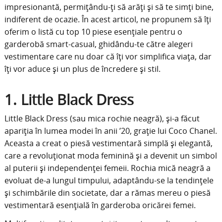
impresionantă, permițându-ți să arăți și să te simți bine,
indiferent de ocazie. În acest articol, ne propunem să îți
oferim o listă cu top 10 piese esențiale pentru o
garderobă smart-casual, ghidându-te către alegeri
vestimentare care nu doar că îți vor simplifica viața, dar
îți vor aduce și un plus de încredere și stil.
1. Little Black Dress
Little Black Dress (sau mica rochie neagră), și-a făcut
apariția în lumea modei în anii ’20, grație lui Coco Chanel.
Aceasta a creat o piesă vestimentară simplă și elegantă,
care a revoluționat moda feminină și a devenit un simbol
al puterii și independenței femeii. Rochia mică neagră a
evoluat de-a lungul timpului, adaptându-se la tendințele
și schimbările din societate, dar a rămas mereu o piesă
vestimentară esențială în garderoba oricărei femei.