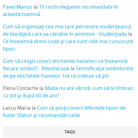
Pavel Marius
la
10 rochii elegante recomandate în
această toamnă
Cum să organizați cea mai tare petrecere studențească
de blackjack care va rămâne în amintire - Studențiada
la
Ce înseamnă dress code și care sunt cele mai cunoscute
tipuri
Cum să citești corect etichetele hainelor: ce înseamnă
fiecare simbol? - RevistaLook
la
Semnificația simbolurilor
de pe etichetele hainelor: tot ce trebuie să știi
Elena Costache
la
Moda nu are vârstă: cum să te îmbraci
cu stil și după 60 de ani?
Lascu Maria
la
Cum să porți corect diferitele tipuri de
fuste: Sfaturi și recomandări utile
TAGS