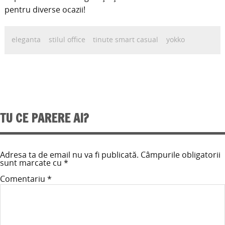
pentru diverse ocazii!
eleganta
stilul office
tinute smart casual
yokko
TU CE PARERE AI?
Adresa ta de email nu va fi publicată.
Câmpurile obligatorii
sunt marcate cu
*
Comentariu
*