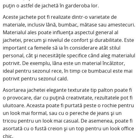
puțin o astfel de jachetă în garderoba lor.
Aceste jachete pot fi realizate dintr-o varietate de
materiale, inclusiv lână, bumbac, mătase sau amestecuri.
Materialul ales poate influența aspectul general al
jachetei, precum și nivelul de confort și durabilitate. Este
important ca femeile să ia în considerare atât stilul
personal, cât și necesitățile specifice când aleg materialul
potrivit. De exemplu, lâna este un material încălzitor,
ideal pentru sezonul rece, în timp ce bumbacul este mai
potrivit pentru sezonul cald.
Asortarea jachetei elegante texturate tip palton poate fi
o provocare, dar cu puțină creativitate, rezultatele pot fi
uluitoare. Aceasta poate fi purtată peste o rochie pentru
un look mai formal, sau cu o pereche de jeans și un
tricou pentru un look mai casual. De asemenea, poate fi
asortată cu o fustă creion și un top pentru un look office
chic.