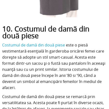
10. Costumul de damă din
două piese
Costumul de damă din două piese
este o piesă
vestimentară esențială în garderoba oricărei femei care
dorește să adopte un stil smart-casual. Acesta este
format dintr-un sacou și o fustă sau pantaloni în aceeași
nuanță sau cu un print similar. Istoria costumului de
damă din două piese începe în anii ’80 si ’90, când a
devenit un simbol al emancipării femeilor în mediul de
afaceri.
Costumul de damă din două piese se remarcă prin
versatilitatea sa. Acesta poate fi purtat în diverse ocazii,
de la întâlniri de afaceri, la evenimente sociale sau chiar