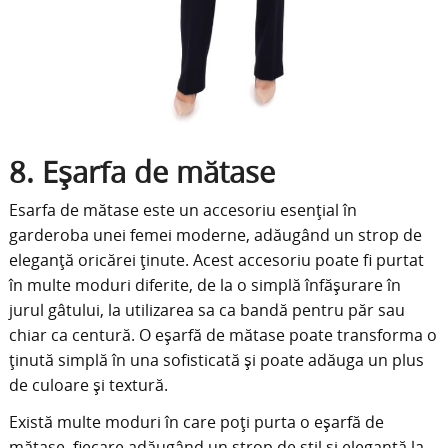
8. Eșarfa de mătase
Esarfa de mătase este un accesoriu esențial în
garderoba unei femei moderne, adăugând un strop de
eleganță oricărei ținute. Acest accesoriu poate fi purtat
în multe moduri diferite, de la o simplă înfășurare în
jurul gâtului, la utilizarea sa ca bandă pentru păr sau
chiar ca centură. O eșarfă de mătase poate transforma o
ținută simplă în una sofisticată și poate adăuga un plus
de culoare și textură.
Există multe moduri în care poți purta o eșarfă de
mătase, fiecare adăugând un strop de stil și eleganță la