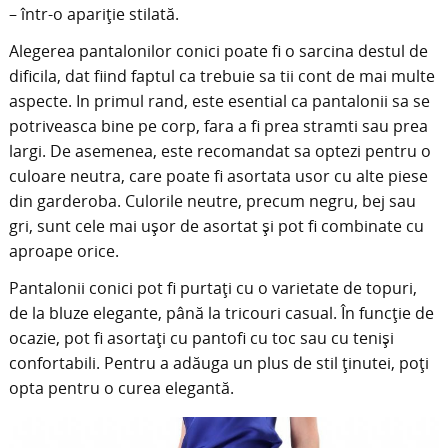
– într-o apariție stilată.
Alegerea pantalonilor conici poate fi o sarcina destul de
dificila, dat fiind faptul ca trebuie sa tii cont de mai multe
aspecte. In primul rand, este esential ca pantalonii sa se
potriveasca bine pe corp, fara a fi prea stramti sau prea
largi. De asemenea, este recomandat sa optezi pentru o
culoare neutra, care poate fi asortata usor cu alte piese
din garderoba. Culorile neutre, precum negru, bej sau
gri, sunt cele mai ușor de asortat și pot fi combinate cu
aproape orice.
Pantalonii conici pot fi purtați cu o varietate de topuri,
de la bluze elegante, până la tricouri casual. În funcție de
ocazie, pot fi asortați cu pantofi cu toc sau cu teniși
confortabili. Pentru a adăuga un plus de stil ținutei, poți
opta pentru o curea elegantă.