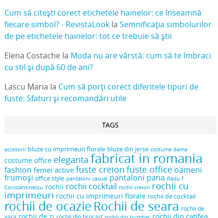
Cum să citești corect etichetele hainelor: ce înseamnă
fiecare simbol? - RevistaLook
la
Semnificația simbolurilor
de pe etichetele hainelor: tot ce trebuie să știi
Elena Costache
la
Moda nu are vârstă: cum să te îmbraci
cu stil și după 60 de ani?
Lascu Maria
la
Cum să porți corect diferitele tipuri de
fuste: Sfaturi și recomandări utile
TAGS
bluze cu imprimeuri florale
bluze din jerse
accesorii
costume dama
fabricat in romania
eleganta
costume office
fuste creion
fuste office
oameni
fashion
femei active
frumoși
pantaloni pana
office style
pantaloni casual
Radu f
rochii cu
rochii cocktail
rochii
Constantinescu
rochii creion
imprimeuri
rochii cu imprimeuri florale
rochii de cocktail
rochii de ocazie
Rochii de seara
rochii de
rochii din catifea
rochii de zi
vara
rochii din brocart
rochii din bumbac