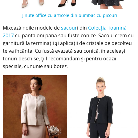
Ținute office cu articole din bumbac cu picouri
Mixează noile modele de
sacour
i din
Colecția Toamnă
2017
cu pantaloni pană sau fuste conice. Sacoul crem cu
garnitură la terminații și aplicații de cristale pe decolteu
te va încânta! Cu fustă evazată sau conică, în aceleași
tonuri deschise, ți-l recomandăm și pentru ocazii
speciale, cununie sau botez.