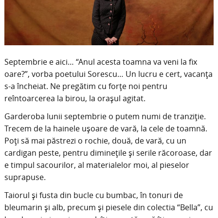
Septembrie e aici… “Anul acesta toamna va veni la fix
oare?”, vorba poetului Sorescu… Un lucru e cert, vacanța
s-a încheiat. Ne pregătim cu forțe noi pentru
reîntoarcerea la birou, la orașul agitat.
Garderoba lunii septembrie o putem numi de tranziție.
Trecem de la hainele ușoare de vară, la cele de toamnă.
Poți să mai păstrezi o rochie, două, de vară, cu un
cardigan peste, pentru diminețile și serile răcoroase, dar
e timpul sacourilor, al materialelor moi, al pieselor
suprapuse.
Taiorul și fusta din bucle cu bumbac, în tonuri de
bleumarin și alb, precum și piesele din colectia “Bella”, cu