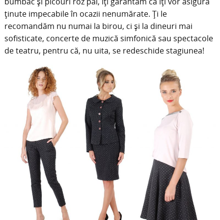
bumbac și picouri roz pal, îți garantăm că îți vor asigura
ținute impecabile în ocazii nenumărate. Ți le
recomandăm nu numai la birou, ci și la dineuri mai
sofisticate, concerte de muzică simfonică sau spectacole
de teatru, pentru că, nu uita, se redeschide stagiunea!