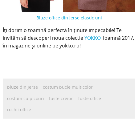
Bluze office din jerse elastic uni
Îți dorim o toamnă perfectă în ținute impecabile! Te
invităm să descoperi noua colectie
YOKKO
Toamnă 2017,
în magazine și online pe yokko.ro!
bluze din jerse
costum bucle multicolor
costum cu picouri
fuste creion
fuste office
rochii office