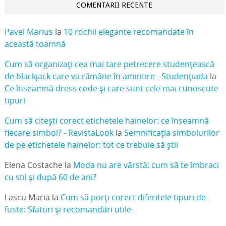
COMENTARII RECENTE
Pavel Marius
la
10 rochii elegante recomandate în
această toamnă
Cum să organizați cea mai tare petrecere studențească
de blackjack care va rămâne în amintire - Studențiada
la
Ce înseamnă dress code și care sunt cele mai cunoscute
tipuri
Cum să citești corect etichetele hainelor: ce înseamnă
fiecare simbol? - RevistaLook
la
Semnificația simbolurilor
de pe etichetele hainelor: tot ce trebuie să știi
Elena Costache
la
Moda nu are vârstă: cum să te îmbraci
cu stil și după 60 de ani?
Lascu Maria
la
Cum să porți corect diferitele tipuri de
fuste: Sfaturi și recomandări utile