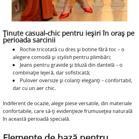
Ținute casual-chic pentru ieșiri în oraș pe
perioada sarcinii
Rochie tricotată cu dres și botine fără toc – o
alegere comodă și
stylish
pentru plimbări;
Jeans pentru gravide și bluză din dantelă – o
combinație lejeră, dar sofisticată;
Pulover oversize și colanți eleganți – confortabil,
dar cu un aer chic.
Indiferent de ocazie, alege piese versatile, din materiale
confortabile, care să-ți evidențieze frumusețea naturală
în această perioadă specială.
Elemente de bază pentru