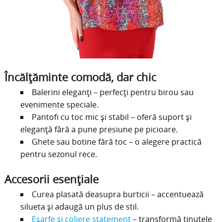
Încălțăminte comodă, dar chic
Balerini eleganți – perfecți pentru birou sau
evenimente speciale.
Pantofi cu toc mic și stabil – oferă suport și
eleganță fără a pune presiune pe picioare.
Ghete sau botine fără toc – o alegere practică
pentru sezonul rece.
Accesorii esențiale
Curea plasată deasupra burticii – accentuează
silueta și adaugă un plus de stil.
Eșarfe și coliere statement
– transformă ținutele