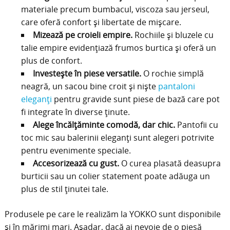
materiale precum bumbacul, viscoza sau jerseul,
care oferă confort și libertate de mișcare.
Mizează pe croieli empire.
Rochiile și bluzele cu
talie empire evidențiază frumos burtica și oferă un
plus de confort.
Investește în piese versatile.
O rochie simplă
neagră, un sacou bine croit și niște
pantaloni
eleganți
pentru gravide sunt piese de bază care pot
fi integrate în diverse ținute.
Alege încălțăminte comodă, dar chic.
Pantofii cu
toc mic sau balerinii eleganți sunt alegeri potrivite
pentru evenimente speciale.
Accesorizează cu gust.
O curea plasată deasupra
burticii sau un colier statement poate adăuga un
plus de stil ținutei tale.
Produsele pe care le realizăm la YOKKO sunt disponibile
și în mărimi mari. Așadar, dacă ai nevoie de o piesă