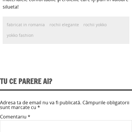
silueta!
fabricat in romania
rochii elegante
rochii yokko
yokko fashion
TU CE PARERE AI?
Adresa ta de email nu va fi publicată.
Câmpurile obligatorii
sunt marcate cu
*
Comentariu
*