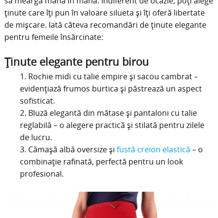
să meargă mână în mână. Indiferent de ocazie, poți alege
ținute care îți pun în valoare silueta și îți oferă libertate
de mișcare. Iată câteva recomandări de ținute elegante
pentru femeile însărcinate:
Ținute elegante pentru birou
Rochie midi cu talie empire și sacou cambrat –
evidențiază frumos burtica și păstrează un aspect
sofisticat.
Bluză elegantă din mătase și pantaloni cu talie
reglabilă – o alegere practică și stilată pentru zilele
de lucru.
Cămașă albă oversize și
fustă creion elastică
– o
combinație rafinată, perfectă pentru un look
profesional.