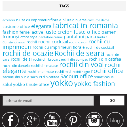
TAGS
bluze cu imprimeuri florale
bluze din jerse
accesorii
costume dama
fabricat in romania
eleganta
costume office
fuste creion
fuste office
oameni
fashion
femei active
frumoși
pantaloni pana
office style
pantaloni casual
Radu f
rochii cu
rochii cocktail
rochii
Constantinescu
rochii creion
imprimeuri
rochii cu imprimeuri florale
rochii de cocktail
rochii de ocazie
Rochii de seara
rochii de
rochii din catifea
rochii de zi
vara
rochii din brocart
rochii din bumbac
rochii din voal
rochii
rochii din dantela
rochii din matase
elegante
rochii office
rochii midi
rochii imprimate
rochii negre
Sacouri office
sacouri din bucle
sacouri din catifea
smart casual
yokko
yokko fashion
stilul yokko
tinute office