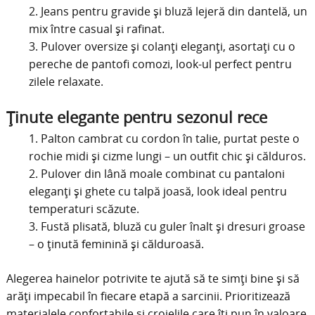
Jeans pentru gravide și bluză lejeră din dantelă, un
mix între casual și rafinat.
Pulover oversize și colanți eleganți, asortați cu o
pereche de pantofi comozi, look-ul perfect pentru
zilele relaxate.
Ținute elegante pentru sezonul rece
Palton cambrat cu cordon în talie, purtat peste o
rochie midi și cizme lungi – un outfit chic și călduros.
Pulover din lână moale combinat cu pantaloni
eleganți și ghete cu talpă joasă, look ideal pentru
temperaturi scăzute.
Fustă plisată, bluză cu guler înalt și dresuri groase
– o ținută feminină și călduroasă.
Alegerea hainelor potrivite te ajută să te simți bine și să
arăți impecabil în fiecare etapă a sarcinii. Prioritizează
materialele confortabile și croielile care îți pun în valoare