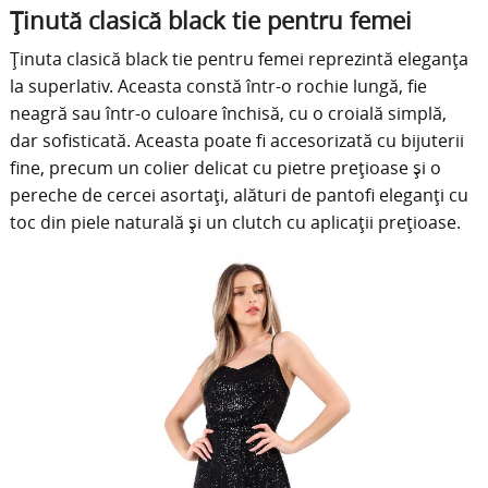
Ținută clasică black tie pentru femei
Ținuta clasică black tie pentru femei reprezintă eleganța
la superlativ. Aceasta constă într-o rochie lungă, fie
neagră sau într-o culoare închisă, cu o croială simplă,
dar sofisticată. Aceasta poate fi accesorizată cu bijuterii
fine, precum un colier delicat cu pietre prețioase și o
pereche de cercei asortați, alături de pantofi eleganți cu
toc din piele naturală și un clutch cu aplicații prețioase.