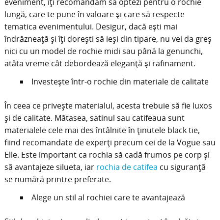
eveniment, îți recomandăm să optezi pentru o rochie
lungă, care te pune în valoare și care să respecte
tematica evenimentului. Desigur, dacă ești mai
îndrăzneață și îți dorești să ieși din tipare, nu vei da greș
nici cu un model de rochie midi sau până la genunchi,
atâta vreme cât debordează eleganță și rafinament.
Investește într-o rochie din materiale de calitate
În ceea ce privește materialul, acesta trebuie să fie luxos
și de calitate. Mătasea, satinul sau catifeaua sunt
materialele cele mai des întâlnite în ținutele black tie,
fiind recomandate de experți precum cei de la Vogue sau
Elle. Este important ca rochia să cadă frumos pe corp și
să avantajeze silueta, iar
rochia de catifea
cu siguranță
se numără printre preferate.
Alege un stil al rochiei care te avantajează