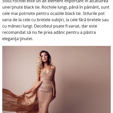
Stilul rochiei este un alt element important în alcătuirea
unei ținute black tie. Rochiile lungi, până în pământ, sunt
cele mai potrivite pentru ocaziile black tie. Stilurile pot
varia de la cele cu bretele subțiri, la cele fără bretele sau
cu mâneci lungi. Decolteul poate fi variat, dar este
recomandat să nu fie prea adânc pentru a păstra
eleganța ținutei.