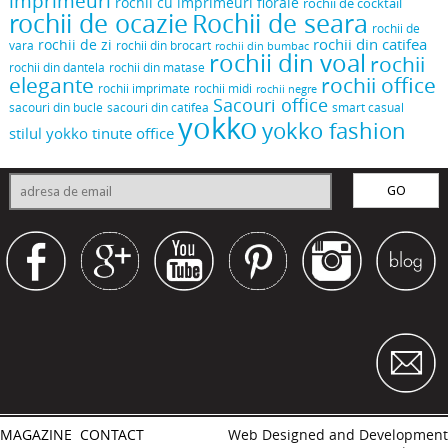
imprimeuri
rochii cu imprimeuri florale
rochii de cocktail
rochii de ocazie
Rochii de seara
rochii de
rochii din catifea
rochii de zi
vara
rochii din brocart
rochii din bumbac
rochii din voal
rochii
rochii din dantela
rochii din matase
elegante
rochii office
rochii midi
rochii imprimate
rochii negre
Sacouri office
sacouri din bucle
sacouri din catifea
smart casual
yokko
yokko fashion
stilul yokko
tinute office
MAGAZINE
CONTACT
Web Designed and Development