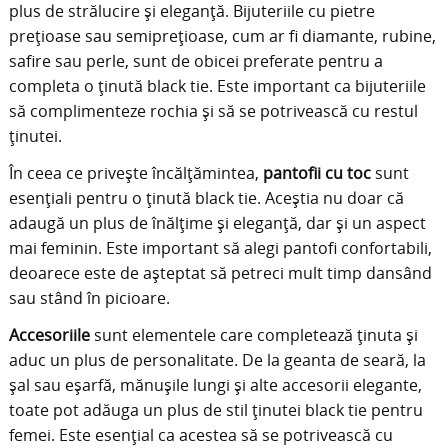
plus de strălucire și eleganță. Bijuteriile cu pietre
prețioase sau semiprețioase, cum ar fi diamante, rubine,
safire sau perle, sunt de obicei preferate pentru a
completa o ținută black tie. Este important ca bijuteriile
să complimenteze rochia și să se potrivească cu restul
ținutei.
În ceea ce privește încălțămintea,
pantofii cu toc
sunt
esențiali pentru o ținută black tie. Aceștia nu doar că
adaugă un plus de înălțime și eleganță, dar și un aspect
mai feminin. Este important să alegi pantofi confortabili,
deoarece este de așteptat să petreci mult timp dansând
sau stând în picioare.
Accesoriile
sunt elementele care completează ținuta și
aduc un plus de personalitate. De la geanta de seară, la
șal sau eșarfă, mănușile lungi și alte accesorii elegante,
toate pot adăuga un plus de stil ținutei black tie pentru
femei. Este esențial ca acestea să se potrivească cu