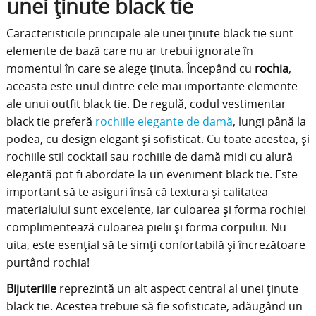
unei ținute black tie
Caracteristicile principale ale unei ținute black tie sunt
elemente de bază care nu ar trebui ignorate în
momentul în care se alege ținuta. Începând cu
rochia
,
aceasta este unul dintre cele mai importante elemente
ale unui outfit black tie. De regulă, codul vestimentar
black tie preferă
rochiile elegante de damă
, lungi până la
podea, cu design elegant și sofisticat. Cu toate acestea, și
rochiile stil cocktail sau rochiile de damă midi cu alură
elegantă pot fi abordate la un eveniment black tie. Este
important să te asiguri însă că textura și calitatea
materialului sunt excelente, iar culoarea și forma rochiei
complimentează culoarea pielii și forma corpului. Nu
uita, este esențial să te simți confortabilă și încrezătoare
purtând rochia!
Bijuteriile
reprezintă un alt aspect central al unei ținute
black tie. Acestea trebuie să fie sofisticate, adăugând un