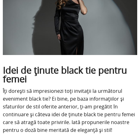
Idei de ținute black tie pentru
femei
Îți dorești să impresionezi toți invitații la următorul
eveniment black tie? Ei bine, pe baza informațiilor și
sfaturilor de stil oferite anterior, ți-am pregătit în
continuare și câteva idei de ținute black tie pentru femei
care să atragă toate privirile. Iată propunerile noastre
pentru o doză bine meritată de eleganță și stil!