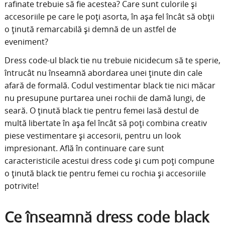
rafinate trebuie să fie acestea? Care sunt culorile și
accesoriile pe care le poți asorta, în așa fel încât să obții
o ținută remarcabilă și demnă de un astfel de
eveniment?
Dress code-ul black tie nu trebuie nicidecum să te sperie,
întrucât nu înseamnă abordarea unei ținute din cale
afară de formală. Codul vestimentar black tie nici măcar
nu presupune purtarea unei rochii de damă lungi, de
seară. O ținută black tie pentru femei lasă destul de
multă libertate în așa fel încât să poți combina creativ
piese vestimentare și accesorii, pentru un look
impresionant. Află în continuare care sunt
caracteristicile acestui dress code și cum poți compune
o ținută black tie pentru femei cu rochia și accesoriile
potrivite!
Ce înseamnă dress code black