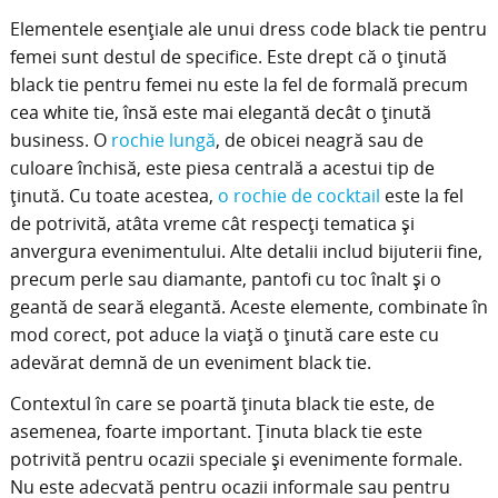
Elementele esențiale ale unui dress code black tie pentru
femei sunt destul de specifice. Este drept că o ținută
black tie pentru femei nu este la fel de formală precum
cea white tie, însă este mai elegantă decât o ținută
business. O
rochie lungă
, de obicei neagră sau de
culoare închisă, este piesa centrală a acestui tip de
ținută. Cu toate acestea,
o rochie de cocktail
este la fel
de potrivită, atâta vreme cât respecți tematica și
anvergura evenimentului. Alte detalii includ bijuterii fine,
precum perle sau diamante, pantofi cu toc înalt și o
geantă de seară elegantă. Aceste elemente, combinate în
mod corect, pot aduce la viață o ținută care este cu
adevărat demnă de un eveniment black tie.
Contextul în care se poartă ținuta black tie este, de
asemenea, foarte important. Ținuta black tie este
potrivită pentru ocazii speciale și evenimente formale.
Nu este adecvată pentru ocazii informale sau pentru