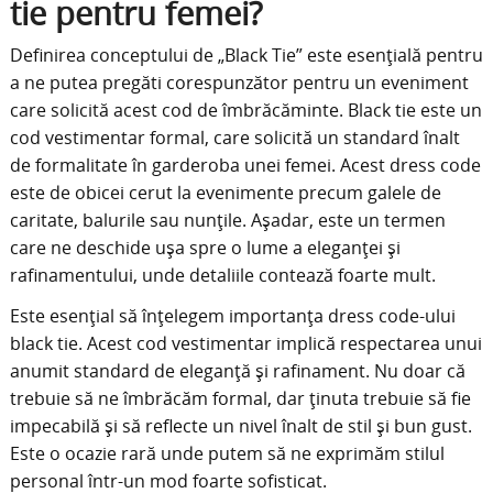
tie pentru femei?
Definirea conceptului de „Black Tie” este esențială pentru
a ne putea pregăti corespunzător pentru un eveniment
care solicită acest cod de îmbrăcăminte. Black tie este un
cod vestimentar formal, care solicită un standard înalt
de formalitate în garderoba unei femei. Acest dress code
este de obicei cerut la evenimente precum galele de
caritate, balurile sau nunțile. Așadar, este un termen
care ne deschide ușa spre o lume a eleganței și
rafinamentului, unde detaliile contează foarte mult.
Este esențial să înțelegem importanța dress code-ului
black tie. Acest cod vestimentar implică respectarea unui
anumit standard de eleganță și rafinament. Nu doar că
trebuie să ne îmbrăcăm formal, dar ținuta trebuie să fie
impecabilă și să reflecte un nivel înalt de stil și bun gust.
Este o ocazie rară unde putem să ne exprimăm stilul
personal într-un mod foarte sofisticat.