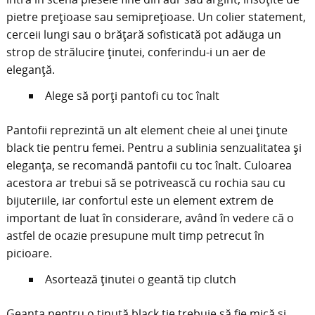
pietre prețioase sau semiprețioase. Un colier statement,
cerceii lungi sau o brățară sofisticată pot adăuga un
strop de strălucire ținutei, conferindu-i un aer de
eleganță.
Alege să porți pantofi cu toc înalt
Pantofii reprezintă un alt element cheie al unei ținute
black tie pentru femei. Pentru a sublinia senzualitatea și
eleganța, se recomandă pantofii cu toc înalt. Culoarea
acestora ar trebui să se potrivească cu rochia sau cu
bijuteriile, iar confortul este un element extrem de
important de luat în considerare, având în vedere că o
astfel de ocazie presupune mult timp petrecut în
picioare.
Asortează ținutei o geantă tip clutch
Geanta pentru o ținută black tie trebuie să fie mică și