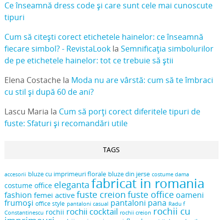
Ce înseamnă dress code și care sunt cele mai cunoscute
tipuri
Cum să citești corect etichetele hainelor: ce înseamnă
fiecare simbol? - RevistaLook
la
Semnificația simbolurilor
de pe etichetele hainelor: tot ce trebuie să știi
Elena Costache
la
Moda nu are vârstă: cum să te îmbraci
cu stil și după 60 de ani?
Lascu Maria
la
Cum să porți corect diferitele tipuri de
fuste: Sfaturi și recomandări utile
TAGS
bluze cu imprimeuri florale
bluze din jerse
accesorii
costume dama
fabricat in romania
eleganta
costume office
fuste creion
fuste office
oameni
fashion
femei active
frumoși
pantaloni pana
office style
pantaloni casual
Radu f
rochii cu
rochii cocktail
rochii
Constantinescu
rochii creion