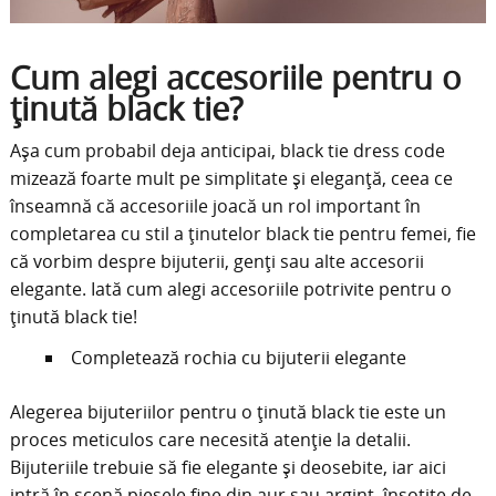
Cum alegi accesoriile pentru o
ținută black tie?
Așa cum probabil deja anticipai, black tie dress code
mizează foarte mult pe simplitate și eleganță, ceea ce
înseamnă că accesoriile joacă un rol important în
completarea cu stil a ținutelor black tie pentru femei, fie
că vorbim despre bijuterii, genți sau alte accesorii
elegante. Iată cum alegi accesoriile potrivite pentru o
ținută black tie!
Completează rochia cu bijuterii elegante
Alegerea bijuteriilor pentru o ținută black tie este un
proces meticulos care necesită atenție la detalii.
Bijuteriile trebuie să fie elegante și deosebite, iar aici
intră în scenă piesele fine din aur sau argint, însoțite de