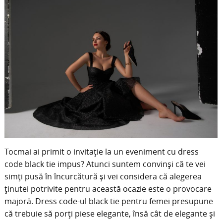
Tocmai ai primit o invitație la un eveniment cu dress
code black tie impus? Atunci suntem convinși că te vei
simți pusă în încurcătură și vei considera că alegerea
ținutei potrivite pentru această ocazie este o provocare
majoră. Dress code-ul black tie pentru femei presupune
că trebuie să porți piese elegante, însă cât de elegante și