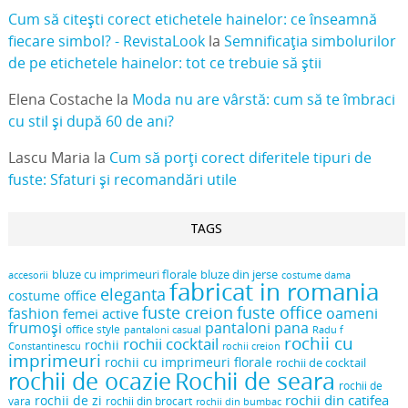
Cum să citești corect etichetele hainelor: ce înseamnă
fiecare simbol? - RevistaLook
la
Semnificația simbolurilor
de pe etichetele hainelor: tot ce trebuie să știi
Elena Costache
la
Moda nu are vârstă: cum să te îmbraci
cu stil și după 60 de ani?
Lascu Maria
la
Cum să porți corect diferitele tipuri de
fuste: Sfaturi și recomandări utile
TAGS
bluze cu imprimeuri florale
bluze din jerse
accesorii
costume dama
fabricat in romania
eleganta
costume office
fuste creion
fuste office
oameni
fashion
femei active
frumoși
pantaloni pana
office style
pantaloni casual
Radu f
rochii cu
rochii cocktail
rochii
Constantinescu
rochii creion
imprimeuri
rochii cu imprimeuri florale
rochii de cocktail
rochii de ocazie
Rochii de seara
rochii de
rochii din catifea
rochii de zi
vara
rochii din brocart
rochii din bumbac