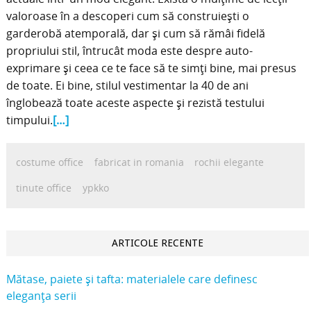
valoroase în a descoperi cum să construiești o
garderobă atemporală, dar și cum să rămâi fidelă
propriului stil, întrucât moda este despre auto-
exprimare și ceea ce te face să te simți bine, mai presus
de toate. Ei bine, stilul vestimentar la 40 de ani
înglobează toate aceste aspecte și rezistă testului
timpului.
[…]
costume office
fabricat in romania
rochii elegante
tinute office
ypkko
ARTICOLE RECENTE
Mătase, paiete și tafta: materialele care definesc
eleganța serii