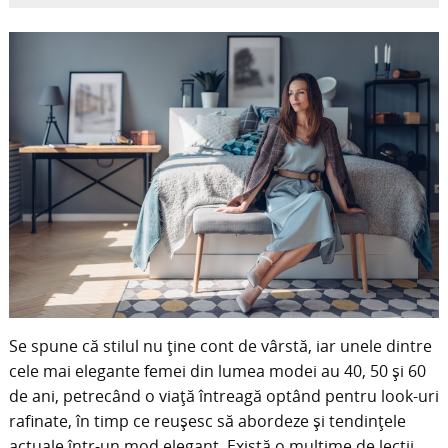
Se spune că stilul nu ține cont de vârstă, iar unele dintre
cele mai elegante femei din lumea modei au 40, 50 și 60
de ani, petrecând o viață întreagă optând pentru look-uri
rafinate, în timp ce reușesc să abordeze și tendințele
actuale într-un mod elegant. Există o mulțime de lecții