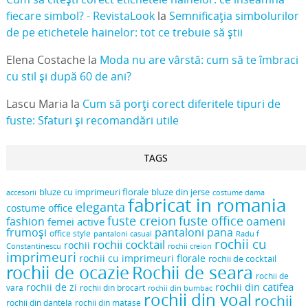
fiecare simbol? - RevistaLook
la
Semnificația simbolurilor
de pe etichetele hainelor: tot ce trebuie să știi
Elena Costache
la
Moda nu are vârstă: cum să te îmbraci
cu stil și după 60 de ani?
Lascu Maria
la
Cum să porți corect diferitele tipuri de
fuste: Sfaturi și recomandări utile
TAGS
bluze cu imprimeuri florale
bluze din jerse
accesorii
costume dama
fabricat in romania
eleganta
costume office
fuste creion
fuste office
oameni
fashion
femei active
frumoși
pantaloni pana
office style
pantaloni casual
Radu f
rochii cu
rochii cocktail
rochii
Constantinescu
rochii creion
imprimeuri
rochii cu imprimeuri florale
rochii de cocktail
rochii de ocazie
Rochii de seara
rochii de
rochii din catifea
rochii de zi
vara
rochii din brocart
rochii din bumbac
rochii din voal
rochii
rochii din dantela
rochii din matase