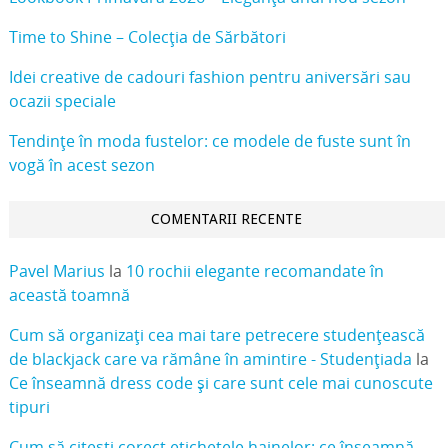
Time to Shine – Colecția de Sărbători
Idei creative de cadouri fashion pentru aniversări sau
ocazii speciale
Tendințe în moda fustelor: ce modele de fuste sunt în
vogă în acest sezon
COMENTARII RECENTE
Pavel Marius
la
10 rochii elegante recomandate în
această toamnă
Cum să organizați cea mai tare petrecere studențească
de blackjack care va rămâne în amintire - Studențiada
la
Ce înseamnă dress code și care sunt cele mai cunoscute
tipuri
Cum să citești corect etichetele hainelor: ce înseamnă