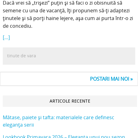
Dacă vrei să „trişezi” puţin şi să faci o zi obisnuită să
semene cu una de vacanţă, îţi propunem să-ţi adaptezi
ţinutele şi să porţi haine lejere, aşa cum ai purta într-o zi
de concediu.
[…]
tinute de vara
POSTARI MAI NOI »
ARTICOLE RECENTE
Mătase, paiete și tafta: materialele care definesc
eleganța serii
Lookbook Primavara 2026 – Eleganța unui nou sezon