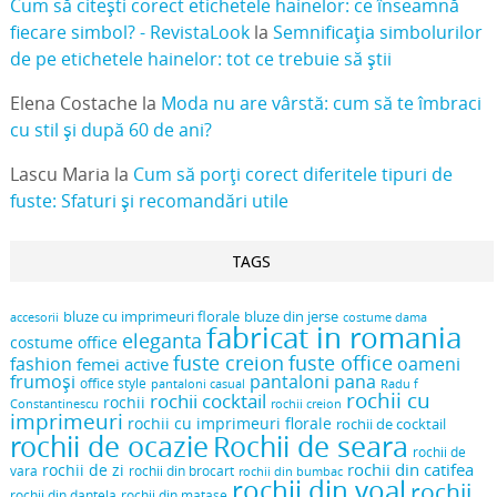
Cum să citești corect etichetele hainelor: ce înseamnă
fiecare simbol? - RevistaLook
la
Semnificația simbolurilor
de pe etichetele hainelor: tot ce trebuie să știi
Elena Costache
la
Moda nu are vârstă: cum să te îmbraci
cu stil și după 60 de ani?
Lascu Maria
la
Cum să porți corect diferitele tipuri de
fuste: Sfaturi și recomandări utile
TAGS
bluze cu imprimeuri florale
bluze din jerse
accesorii
costume dama
fabricat in romania
eleganta
costume office
fuste creion
fuste office
oameni
fashion
femei active
frumoși
pantaloni pana
office style
pantaloni casual
Radu f
rochii cu
rochii cocktail
rochii
Constantinescu
rochii creion
imprimeuri
rochii cu imprimeuri florale
rochii de cocktail
rochii de ocazie
Rochii de seara
rochii de
rochii din catifea
rochii de zi
vara
rochii din brocart
rochii din bumbac
rochii din voal
rochii
rochii din dantela
rochii din matase