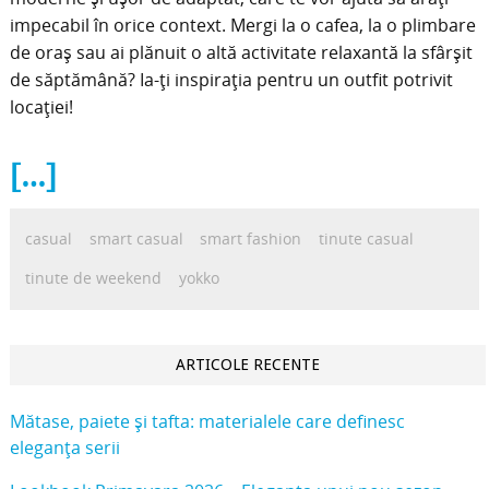
impecabil în orice context. Mergi la o cafea, la o plimbare
de oraș sau ai plănuit o altă activitate relaxantă la sfârșit
de săptămână? Ia-ți inspirația pentru un outfit potrivit
locației!
[…]
casual
smart casual
smart fashion
tinute casual
tinute de weekend
yokko
ARTICOLE RECENTE
Mătase, paiete și tafta: materialele care definesc
eleganța serii