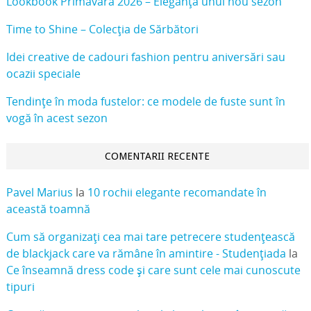
Lookbook Primavara 2026 – Eleganța unui nou sezon
Time to Shine – Colecția de Sărbători
Idei creative de cadouri fashion pentru aniversări sau
ocazii speciale
Tendințe în moda fustelor: ce modele de fuste sunt în
vogă în acest sezon
COMENTARII RECENTE
Pavel Marius
la
10 rochii elegante recomandate în
această toamnă
Cum să organizați cea mai tare petrecere studențească
de blackjack care va rămâne în amintire - Studențiada
la
Ce înseamnă dress code și care sunt cele mai cunoscute
tipuri