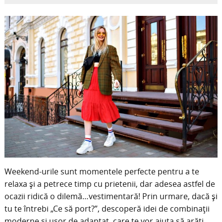
Weekend-urile sunt momentele perfecte pentru a te
relaxa și a petrece timp cu prietenii, dar adesea astfel de
ocazii ridică o dilemă…vestimentară! Prin urmare, dacă și
tu te întrebi „Ce să port?”, descoperă idei de combinații
moderne și ușor de adaptat, care te vor ajuta să arăți