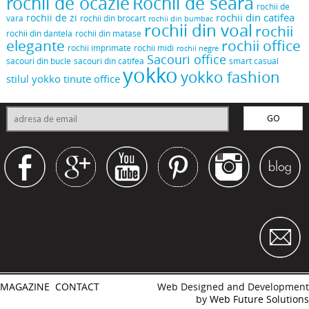
rochii de ocazie
Rochii de seara
rochii de
rochii din catifea
rochii de zi
vara
rochii din brocart
rochii din bumbac
rochii din voal
rochii
rochii din dantela
rochii din matase
elegante
rochii office
rochii midi
rochii imprimate
rochii negre
Sacouri office
sacouri din bucle
sacouri din catifea
smart casual
yokko
yokko fashion
stilul yokko
tinute office
MAGAZINE
CONTACT
Web Designed and Development
by
Web Future Solutions