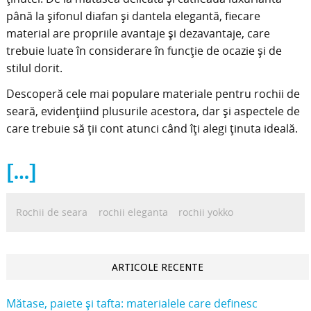
până la șifonul diafan și dantela elegantă, fiecare
material are propriile avantaje și dezavantaje, care
trebuie luate în considerare în funcție de ocazie și de
stilul dorit.
Descoperă cele mai populare materiale pentru rochii de
seară, evidențiind plusurile acestora, dar și aspectele de
care trebuie să ții cont atunci când îți alegi ținuta ideală.
[…]
Rochii de seara
rochii eleganta
rochii yokko
ARTICOLE RECENTE
Mătase, paiete și tafta: materialele care definesc