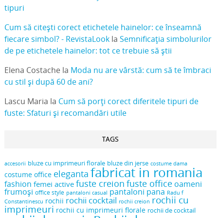
tipuri
Cum să citești corect etichetele hainelor: ce înseamnă
fiecare simbol? - RevistaLook
la
Semnificația simbolurilor
de pe etichetele hainelor: tot ce trebuie să știi
Elena Costache
la
Moda nu are vârstă: cum să te îmbraci
cu stil și după 60 de ani?
Lascu Maria
la
Cum să porți corect diferitele tipuri de
fuste: Sfaturi și recomandări utile
TAGS
bluze cu imprimeuri florale
bluze din jerse
accesorii
costume dama
fabricat in romania
eleganta
costume office
fuste creion
fuste office
oameni
fashion
femei active
frumoși
pantaloni pana
office style
pantaloni casual
Radu f
rochii cu
rochii cocktail
rochii
Constantinescu
rochii creion
imprimeuri
rochii cu imprimeuri florale
rochii de cocktail