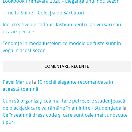
Lookbook Primavara 2026 – Eleganța unui nou sezon
Time to Shine – Colecția de Sărbători
Idei creative de cadouri fashion pentru aniversări sau
ocazii speciale
Tendințe în moda fustelor: ce modele de fuste sunt în
vogă în acest sezon
COMENTARII RECENTE
Pavel Marius
la
10 rochii elegante recomandate în
această toamnă
Cum să organizați cea mai tare petrecere studențească
de blackjack care va rămâne în amintire - Studențiada
la
Ce înseamnă dress code și care sunt cele mai cunoscute
tipuri