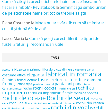
Cum să citești corect etichetele hainelor: ce înseamnă
fiecare simbol? - RevistaLook
la
Semnificația simbolurilor
de pe etichetele hainelor: tot ce trebuie să știi
Elena Costache
la
Moda nu are vârstă: cum să te îmbraci
cu stil și după 60 de ani?
Lascu Maria
la
Cum să porți corect diferitele tipuri de
fuste: Sfaturi și recomandări utile
TAGS
bluze cu imprimeuri florale
bluze din jerse
accesorii
costume dama
fabricat in romania
eleganta
costume office
fuste creion
fuste office
oameni
fashion
femei active
frumoși
pantaloni pana
office style
pantaloni casual
Radu f
rochii cu
rochii cocktail
rochii
Constantinescu
rochii creion
imprimeuri
rochii cu imprimeuri florale
rochii de cocktail
rochii de ocazie
Rochii de seara
rochii de
rochii din catifea
rochii de zi
vara
rochii din brocart
rochii din bumbac
rochii din voal
rochii
rochii din dantela
rochii din matase