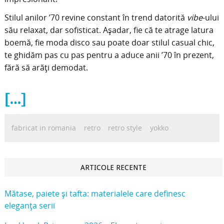
Stilul anilor ’70 revine constant în trend datorită
vibe
-ului
său relaxat, dar sofisticat. Așadar, fie că te atrage latura
boemă, fie moda disco sau poate doar stilul casual chic,
te ghidăm pas cu pas pentru a aduce anii ’70 în prezent,
fără să arăți demodat.
[…]
fabricat in romania
retro
retro style
yokko
ARTICOLE RECENTE
Mătase, paiete și tafta: materialele care definesc
eleganța serii