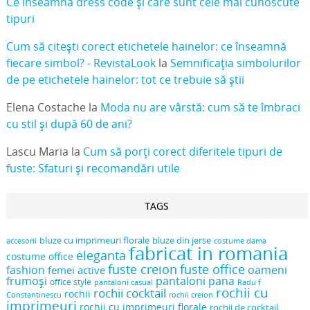
Ce înseamnă dress code și care sunt cele mai cunoscute
tipuri
Cum să citești corect etichetele hainelor: ce înseamnă
fiecare simbol? - RevistaLook
la
Semnificația simbolurilor
de pe etichetele hainelor: tot ce trebuie să știi
Elena Costache
la
Moda nu are vârstă: cum să te îmbraci
cu stil și după 60 de ani?
Lascu Maria
la
Cum să porți corect diferitele tipuri de
fuste: Sfaturi și recomandări utile
TAGS
bluze cu imprimeuri florale
bluze din jerse
accesorii
costume dama
fabricat in romania
eleganta
costume office
fuste creion
fuste office
oameni
fashion
femei active
frumoși
pantaloni pana
office style
pantaloni casual
Radu f
rochii cu
rochii cocktail
rochii
Constantinescu
rochii creion
imprimeuri
rochii cu imprimeuri florale
rochii de cocktail