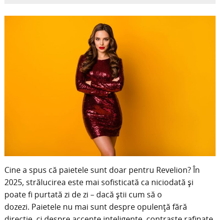
Cine a spus că paietele sunt doar pentru Revelion? În
2025, strălucirea este mai sofisticată ca niciodată și
poate fi purtată zi de zi – dacă știi cum să o
dozezi. Paietele nu mai sunt despre opulență fără
direcție, ci despre accente inteligente, contraste rafinate