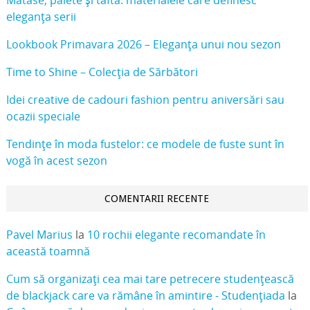
Mătase, paiete și tafta: materialele care definesc
eleganța serii
Lookbook Primavara 2026 – Eleganța unui nou sezon
Time to Shine – Colecția de Sărbători
Idei creative de cadouri fashion pentru aniversări sau
ocazii speciale
Tendințe în moda fustelor: ce modele de fuste sunt în
vogă în acest sezon
COMENTARII RECENTE
Pavel Marius
la
10 rochii elegante recomandate în
această toamnă
Cum să organizați cea mai tare petrecere studențească
de blackjack care va rămâne în amintire - Studențiada
la