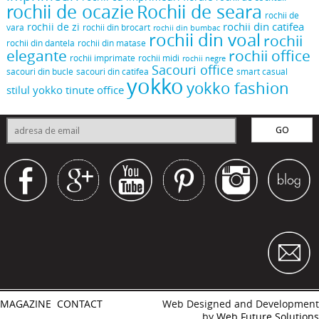
rochii de ocazie
Rochii de seara
rochii de
rochii din catifea
rochii de zi
vara
rochii din brocart
rochii din bumbac
rochii din voal
rochii
rochii din dantela
rochii din matase
elegante
rochii office
rochii midi
rochii imprimate
rochii negre
Sacouri office
sacouri din bucle
sacouri din catifea
smart casual
yokko
yokko fashion
stilul yokko
tinute office
MAGAZINE
CONTACT
Web Designed and Development
by
Web Future Solutions