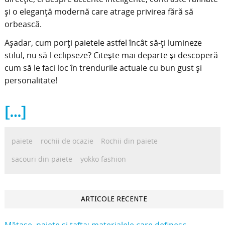
și o eleganță modernă care atrage privirea fără să
orbească.
Așadar, cum porți paietele astfel încât să-ți lumineze
stilul, nu să-l eclipseze? Citește mai departe și descoperă
cum să le faci loc în trendurile actuale cu bun gust și
personalitate!
[…]
paiete
rochii de ocazie
Rochii din paiete
sacouri din paiete
yokko fashion
ARTICOLE RECENTE