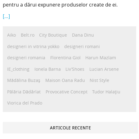
pentru a dărui expunere produselor create de ei.
[…]
Aiko
Belt.ro
City Boutique
Dana Dinu
designeri in vitrina yokko
designeri romani
designeri romania
Florentina Giol
Harun Mazlam
IE_clothing
Ionela Barna
Liv’Shoes
Lucian Arsene
Mădălina Buzaș
Maison Oana Radu
Nist Style
Pălăria Dădârlat
Provocative Concept
Tudor Halațiu
Viorica del Prado
ARTICOLE RECENTE