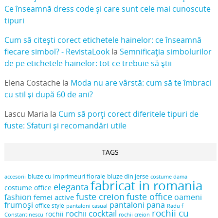
Ce înseamnă dress code și care sunt cele mai cunoscute
tipuri
Cum să citești corect etichetele hainelor: ce înseamnă
fiecare simbol? - RevistaLook
la
Semnificația simbolurilor
de pe etichetele hainelor: tot ce trebuie să știi
Elena Costache
la
Moda nu are vârstă: cum să te îmbraci
cu stil și după 60 de ani?
Lascu Maria
la
Cum să porți corect diferitele tipuri de
fuste: Sfaturi și recomandări utile
TAGS
bluze cu imprimeuri florale
bluze din jerse
accesorii
costume dama
fabricat in romania
eleganta
costume office
fuste creion
fuste office
oameni
fashion
femei active
frumoși
pantaloni pana
office style
pantaloni casual
Radu f
rochii cu
rochii cocktail
rochii
Constantinescu
rochii creion