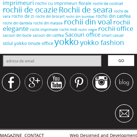
imprimeuri
rochii cu imprimeuri florale
rochii de cocktail
rochii de ocazie
Rochii de seara
rochii de
rochii din catifea
rochii de zi
vara
rochii din brocart
rochii din bumbac
rochii din voal
rochii
rochii din dantela
rochii din matase
elegante
rochii office
rochii midi
rochii imprimate
rochii negre
Sacouri office
sacouri din bucle
sacouri din catifea
smart casual
yokko
yokko fashion
stilul yokko
tinute office
MAGAZINE
CONTACT
Web Designed and Development