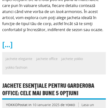
care pun în valoare silueta, fiecare detaliu contează
atunci când vine vorba de un
look
armonios. În acest
articol, vom explora cum poți alege jacheta ideală în
funcție de tipul tău de corp, astfel încât să te simți
confortabil și încrezător, indiferent de sezon sau ocazie.
[…]
jachete elegante
jachete office
jachete yokko
yokko fashion
JACHETE ESENȚIALE PENTRU GARDEROBA
OFFICE: CELE MAI BUNE 5 OPȚIUNI
YOKKOPostat in
10 ianuarie 2025
de
Lasa un
YOKKO