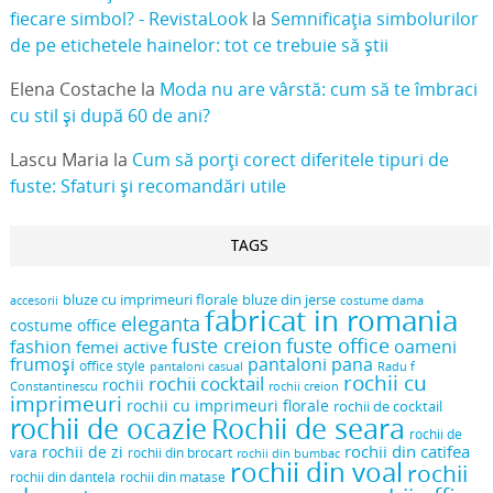
fiecare simbol? - RevistaLook
la
Semnificația simbolurilor
de pe etichetele hainelor: tot ce trebuie să știi
Elena Costache
la
Moda nu are vârstă: cum să te îmbraci
cu stil și după 60 de ani?
Lascu Maria
la
Cum să porți corect diferitele tipuri de
fuste: Sfaturi și recomandări utile
TAGS
bluze cu imprimeuri florale
bluze din jerse
accesorii
costume dama
fabricat in romania
eleganta
costume office
fuste creion
fuste office
oameni
fashion
femei active
frumoși
pantaloni pana
office style
pantaloni casual
Radu f
rochii cu
rochii cocktail
rochii
Constantinescu
rochii creion
imprimeuri
rochii cu imprimeuri florale
rochii de cocktail
rochii de ocazie
Rochii de seara
rochii de
rochii din catifea
rochii de zi
vara
rochii din brocart
rochii din bumbac
rochii din voal
rochii
rochii din dantela
rochii din matase