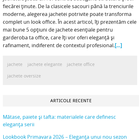
fiecărei ținute. De la clasicele sacouri până la trenciurile
moderne, alegerea jachetei potrivite poate transforma
complet un look office. În acest articol, îți prezentăm cele
mai bune 5 opțiuni de jachete esențiale pentru
garderoba ta office, care îți vor oferi eleganță și
rafinament, indiferent de contextul profesional.
[…]
jachete
jachete elegante
jachete office
jachete oversize
ARTICOLE RECENTE
Mătase, paiete și tafta: materialele care definesc
eleganța serii
Lookbook Primavara 2026 – Eleganța unui nou sezon