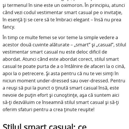
și termenul în sine este un oximoron. În principiu, atunci
când vezi codul vestimentar smart casual pe o invitație,
în esență ți se cere să te îmbraci elegant – însă nu prea
fancy.
În timp ce multe femei se vor teme la simple vedere a
acestor două cuvinte alăturate – „smart” și „casual”, stilul
vestimentar smart casual nu este deloc dificil de
abordat. Atunci când este abordat corect, stilul smart
casual te poate purta de a o întâlnire de afaceri la o cină,
apoi la o petrecere. Și asta pentru că nu te vei simți în
niciun moment under-dressed sau over-dressed. Pentru
a reuși să pui la punct o ținută smart casual însă, este
nevoie de puțin efort și cunoștințe, așa că suntem aici
să-ți dezvăluim ce înseamnă stilul smart casual și să-ți
oferim sfaturi pentru a crea ținute reușite!
Stilul smart casual: ce