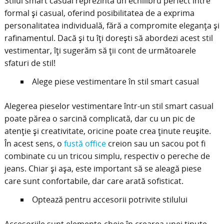
Stilul smart casual reprezintă un echilibru perfect între
formal și casual, oferind posibilitatea de a exprima
personalitatea individuală, fără a compromite eleganța și
rafinamentul. Dacă și tu îți dorești să abordezi acest stil
vestimentar, îți sugerăm să ții cont de următoarele
sfaturi de stil!
Alege piese vestimentare în stil smart casual
Alegerea pieselor vestimentare într-un stil smart casual
poate părea o sarcină complicată, dar cu un pic de
atenție și creativitate, oricine poate crea ținute reușite.
În acest sens, o
fustă office
creion sau un sacou pot fi
combinate cu un tricou simplu, respectiv o pereche de
jeans. Chiar și așa, este important să se aleagă piese
care sunt confortabile, dar care arată sofisticat.
Optează pentru accesorii potrivite stilului