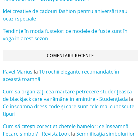
Idei creative de cadouri fashion pentru aniversări sau
ocazii speciale
Tendințe în moda fustelor: ce modele de fuste sunt în
vogă în acest sezon
COMENTARII RECENTE
Pavel Marius
la
10 rochii elegante recomandate în
această toamnă
Cum să organizați cea mai tare petrecere studențească
de blackjack care va rămâne în amintire - Studențiada
la
Ce înseamnă dress code și care sunt cele mai cunoscute
tipuri
Cum să citești corect etichetele hainelor: ce înseamnă
fiecare simbol? - RevistaLook
la
Semnificația simbolurilor