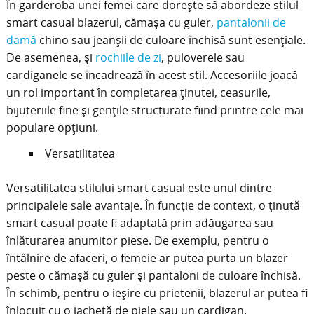
În garderoba unei femei care dorește să abordeze stilul
smart casual blazerul, cămașa cu guler,
pantalonii de
damă
chino sau jeanșii de culoare închisă sunt esențiale.
De asemenea, și
rochiile de zi
, puloverele sau
cardiganele se încadrează în acest stil. Accesoriile joacă
un rol important în completarea ținutei, ceasurile,
bijuteriile fine și gențile structurate fiind printre cele mai
populare opțiuni.
Versatilitatea
Versatilitatea stilului smart casual este unul dintre
principalele sale avantaje. În funcție de context, o ținută
smart casual poate fi adaptată prin adăugarea sau
înlăturarea anumitor piese. De exemplu, pentru o
întâlnire de afaceri, o femeie ar putea purta un blazer
peste o cămașă cu guler și pantaloni de culoare închisă.
În schimb, pentru o ieșire cu prietenii, blazerul ar putea fi
înlocuit cu o jachetă de piele sau un cardigan.