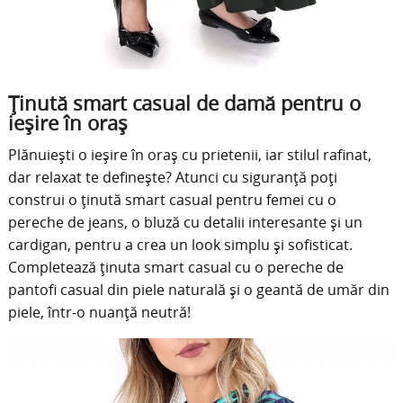
Ținută smart casual de damă pentru o
ieșire în oraș
Plănuiești o ieșire în oraș cu prietenii, iar stilul rafinat,
dar relaxat te definește? Atunci cu siguranță poți
construi o ținută smart casual pentru femei cu o
pereche de jeans, o bluză cu detalii interesante și un
cardigan, pentru a crea un look simplu și sofisticat.
Completează ținuta smart casual cu o pereche de
pantofi casual din piele naturală și o geantă de umăr din
piele, într-o nuanță neutră!