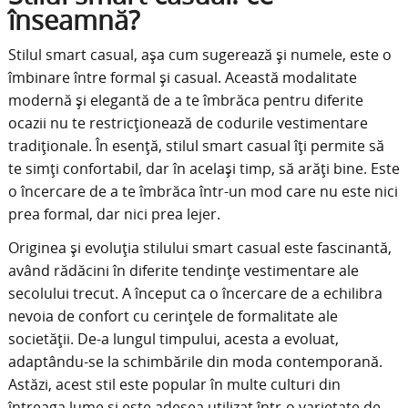
înseamnă?
Stilul smart casual, așa cum sugerează și numele, este o
îmbinare între formal și casual. Această modalitate
modernă și elegantă de a te îmbrăca pentru diferite
ocazii nu te restricționează de codurile vestimentare
tradiționale. În esență, stilul smart casual îți permite să
te simți confortabil, dar în același timp, să arăți bine. Este
o încercare de a te îmbrăca într-un mod care nu este nici
prea formal, dar nici prea lejer.
Originea și evoluția stilului smart casual este fascinantă,
având rădăcini în diferite tendințe vestimentare ale
secolului trecut. A început ca o încercare de a echilibra
nevoia de confort cu cerințele de formalitate ale
societății. De-a lungul timpului, acesta a evoluat,
adaptându-se la schimbările din moda contemporană.
Astăzi, acest stil este popular în multe culturi din
întreaga lume și este adesea utilizat într-o varietate de