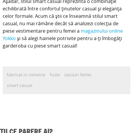
Așadar, stilul smart casual reprezintă o combinație
echilibrată între confortul ținutelor casual și eleganța
celor formale. Acum că știi ce înseamnă stilul smart
casual, nu mai rămâne decât să analizezi colecția de
piese vestimentare pentru femei a
magazinului online
Yokko
și să alegi hainele potrivite pentru a-ți îmbogăți
garderoba cu piese smart casual!
fabricat in romania
fuste
sacouri femei
smart casual
TU CE PARERE AI?