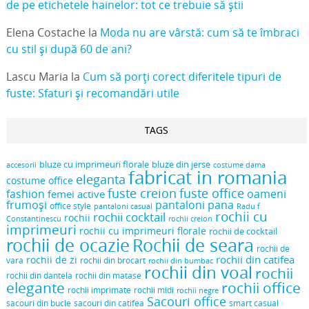
de pe etichetele hainelor: tot ce trebuie să știi
Elena Costache
la
Moda nu are vârstă: cum să te îmbraci
cu stil și după 60 de ani?
Lascu Maria
la
Cum să porți corect diferitele tipuri de
fuste: Sfaturi și recomandări utile
TAGS
bluze cu imprimeuri florale
bluze din jerse
accesorii
costume dama
fabricat in romania
eleganta
costume office
fuste creion
fuste office
oameni
fashion
femei active
frumoși
pantaloni pana
office style
pantaloni casual
Radu f
rochii cu
rochii cocktail
rochii
Constantinescu
rochii creion
imprimeuri
rochii cu imprimeuri florale
rochii de cocktail
rochii de ocazie
Rochii de seara
rochii de
rochii din catifea
rochii de zi
vara
rochii din brocart
rochii din bumbac
rochii din voal
rochii
rochii din dantela
rochii din matase
elegante
rochii office
rochii midi
rochii imprimate
rochii negre
Sacouri office
sacouri din bucle
sacouri din catifea
smart casual