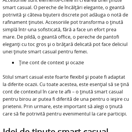
Accesoriile sunt elemente-cheie în crearea unei ținute
smart casual. O pereche de încălțări elegante, o geantă
potrivită și câteva bijuterii discrete pot adăuga o notă de
rafinament ținutei. Accesoriile pot transforma o ținută
simplă într-una sofisticată, fără a face un efort prea
mare. De pildă, o geantă office, o pereche de pantofi
eleganți cu toc gros și o brățară delicată pot face deliciul
unei ținute smart casual pentru femei.
Ține cont de context și ocazie
Stilul smart casual este foarte flexibil și poate fi adaptat
la diferite ocazii. Cu toate acestea, este esențial să se țină
cont de contextul în care te afli – o ținută smart casual
pentru birou ar putea fi diferită de una pentru o ieșire cu
prietenii. Prin urmare, este important să alegi o ținută
care să fie potrivită pentru evenimentul la care participi.