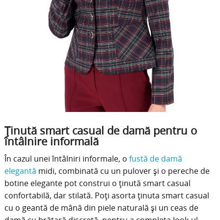
Ținută smart casual de damă pentru o
întâlnire informală
În cazul unei întâlniri informale, o
fustă de damă
elegantă
midi, combinată cu un pulover și o pereche de
botine elegante pot construi o ținută smart casual
confortabilă, dar stilată. Poți asorta ținuta smart casual
cu o geantă de mână din piele naturală și un ceas de
damă cu brățară discretă, pentru a completa look-ul.