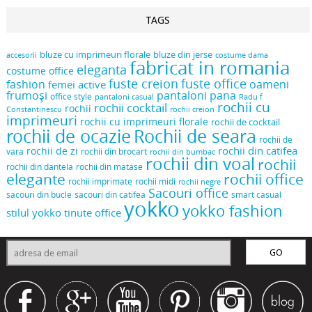
TAGS
bluze cu imprimeuri florale
bluze din jerse
accesorii
costume dama
fabricat in romania
eleganta
costume office
fuste creion
fuste office
oameni
fashion
femei active
frumoși
pantaloni pana
office style
pantaloni casual
Radu f
rochii cu
rochii cocktail
rochii
Constantinescu
rochii creion
imprimeuri
rochii cu imprimeuri florale
rochii de cocktail
rochii de ocazie
Rochii de seara
rochii de
rochii din catifea
rochii de zi
vara
rochii din brocart
rochii din bumbac
rochii din voal
rochii
rochii din dantela
rochii din matase
elegante
rochii office
rochii midi
rochii imprimate
rochii negre
Sacouri office
sacouri din bucle
sacouri din catifea
smart casual
yokko
yokko fashion
stilul yokko
tinute office