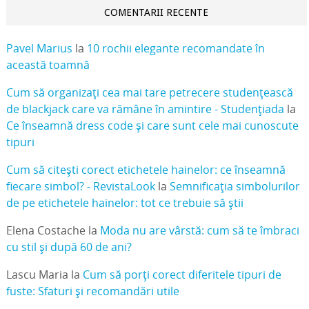
COMENTARII RECENTE
Pavel Marius
la
10 rochii elegante recomandate în
această toamnă
Cum să organizați cea mai tare petrecere studențească
de blackjack care va rămâne în amintire - Studențiada
la
Ce înseamnă dress code și care sunt cele mai cunoscute
tipuri
Cum să citești corect etichetele hainelor: ce înseamnă
fiecare simbol? - RevistaLook
la
Semnificația simbolurilor
de pe etichetele hainelor: tot ce trebuie să știi
Elena Costache
la
Moda nu are vârstă: cum să te îmbraci
cu stil și după 60 de ani?
Lascu Maria
la
Cum să porți corect diferitele tipuri de
fuste: Sfaturi și recomandări utile