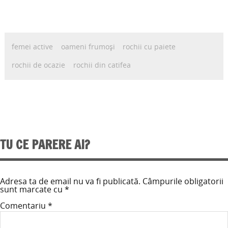
femei active
oameni frumoși
rochii cu paiete
rochii de ocazie
rochii din catifea
TU CE PARERE AI?
Adresa ta de email nu va fi publicată.
Câmpurile obligatorii
sunt marcate cu
*
Comentariu
*