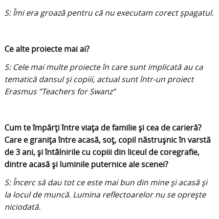
S: Îmi era groază pentru că nu executam corect șpagatul.
Ce alte proiecte mai ai?
S: Cele mai multe proiecte în care sunt implicată au ca
tematică dansul și copiii, actual sunt într-un proiect
Erasmus ”Teachers for Swanz”
Cum te împărți între viața de familie și cea de carieră?
Care e granița între acasă, soț, copil năstrușnic în varstă
de 3 ani, și întâlnirile cu copiii din liceul de coregrafie,
dintre acasă și luminile puternice ale scenei?
S: Încerc să dau tot ce este mai bun din mine și acasă și
la locul de muncă. Lumina reflectoarelor nu se oprește
niciodată.