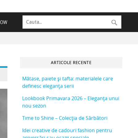
NOW
ARTICOLE RECENTE
Mătase, paiete și tafta: materialele care
definesc eleganța serii
Lookbook Primavara 2026 – Eleganța unui
nou sezon
Time to Shine – Colecția de Sărbători
Idei creative de cadouri fashion pentru
aniversări sau ocazii speciale