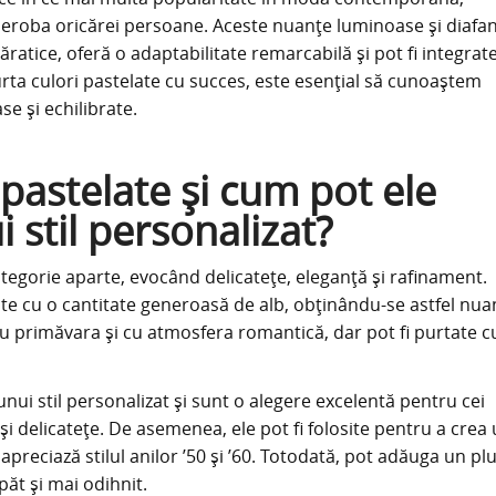
eroba oricărei persoane. Aceste nuanțe luminoase și diafan
ratice, oferă o adaptabilitate remarcabilă și pot fi integrat
purta culori pastelate cu succes, este esențial să cunoaștem
e și echilibrate.
 pastelate și cum pot ele
i stil personalizat?
ategorie aparte, evocând delicatețe, eleganță și rafinament.
ate cu o cantitate generoasă de alb, obținându-se astfel nua
cu primăvara și cu atmosfera romantică, dar pot fi purtate c
nui stil personalizat și sunt o alegere excelentă pentru cei
și delicatețe. De asemenea, ele pot fi folosite pentru a crea
apreciază stilul anilor ’50 și ’60. Totodată, pot adăuga un pl
ăt și mai odihnit.