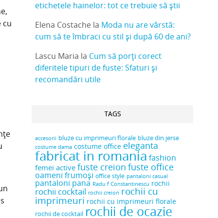
etichetele hainelor: tot ce trebuie să știi
e,
e cu
Elena Costache
la
Moda nu are vârstă:
cum să te îmbraci cu stil și după 60 de ani?
Lascu Maria
la
Cum să porți corect
diferitele tipuri de fuste: Sfaturi și
recomandări utile
TAGS
nțe
bluze cu imprimeuri florale
bluze din jerse
accesorii
eleganta
u
costume office
costume dama
fabricat in romania
fashion
fuste creion
fuste office
femei active
oameni frumoși
office style
pantaloni casual
pantaloni pana
rochii
Radu f Constantinescu
 un
rochii cu
rochii cocktail
rochii creion
imprimeuri
us
rochii cu imprimeuri florale
rochii de ocazie
rochii de cocktail