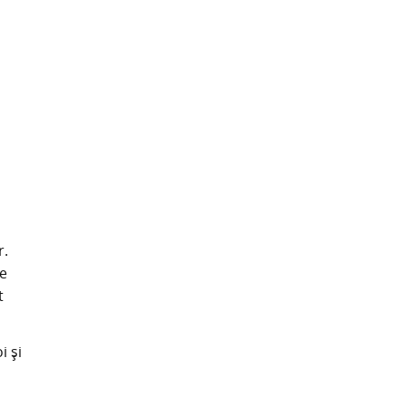
r.
te
t
i și