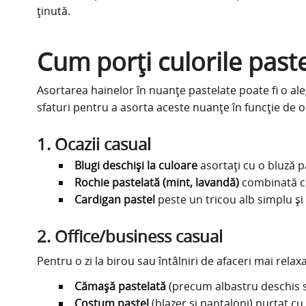
ținută.
Cum porți culorile paste
Asortarea hainelor în nuanțe pastelate poate fi o aleg
sfaturi pentru a asorta aceste nuanțe în funcție de o
1. Ocazii casual
Blugi deschiși la culoare
asortați cu o bluză p
Rochie pastelată (mint, lavandă)
combinată cu 
Cardigan pastel
peste un tricou alb simplu și
2. Office/business casual
Pentru o zi la birou sau întâlniri de afaceri mai relaxa
Cămașă pastelată
(precum albastru deschis sa
Costum pastel
(blazer și pantaloni) purtat cu