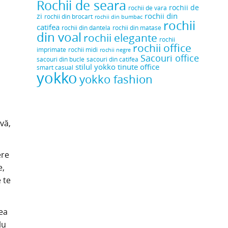
Rochii de seara
rochii de
rochii de vara
rochii din
zi
rochii din brocart
rochii din bumbac
rochii
catifea
rochii din dantela
rochii din matase
din voal
rochii elegante
rochii
rochii office
rochii midi
imprimate
rochii negre
Sacouri office
sacouri din bucle
sacouri din catifea
stilul yokko
tinute office
smart casual
yokko
yokko fashion
vă,
ere
e,
 te
ea
lu