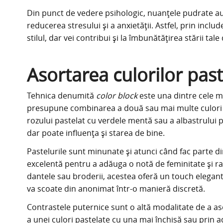
Din punct de vedere psihologic, nuanțele pudrate au 
reducerea stresului și a anxietății. Astfel, prin incl
stilul, dar vei contribui și la îmbunătățirea stării tale 
Asortarea culorilor past
Tehnica denumită
color block
este una dintre cele m
presupune combinarea a două sau mai multe culori pa
rozului pastelat cu verdele mentă sau a albastrului p
dar poate influența și starea de bine.
Pastelurile sunt minunate și atunci când fac parte
excelentă pentru a adăuga o notă de feminitate și raf
dantele sau broderii, acestea oferă un touch elegant
va scoate din anonimat într-o manieră discretă.
Contrastele puternice sunt o altă modalitate de a as
a unei culori pastelate cu una mai închisă sau prin