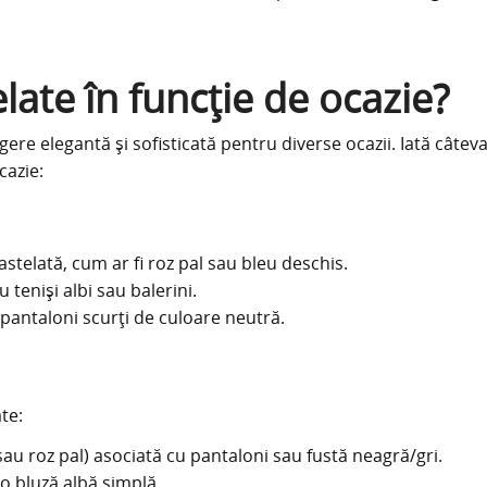
late în funcție de ocazie?
ere elegantă și sofisticată pentru diverse ocazii. Iată câtev
cazie:
astelată, cum ar fi roz pal sau bleu deschis.
teniși albi sau balerini.
 pantaloni scurți de culoare neutră.
te:
u roz pal) asociată cu pantaloni sau fustă neagră/gri.
 o bluză albă simplă.