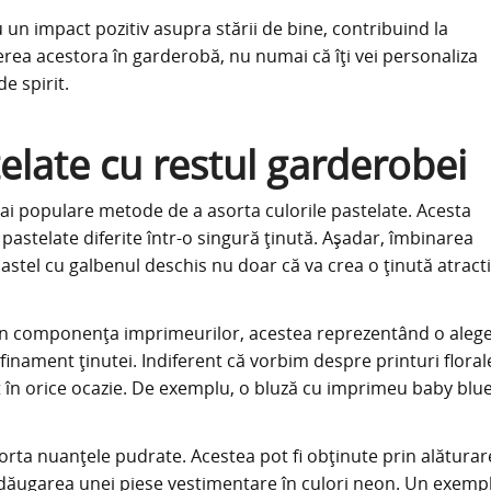
un impact pozitiv asupra stării de bine, contribuind la
uderea acestora în garderobă, nu numai că îți vei personaliza
de spirit.
elate cu restul garderobei
ai populare metode de a asorta culorile pastelate. Acesta
stelate diferite într-o singură ținută. Așadar, îmbinarea
astel cu galbenul deschis nu doar că va crea o ținută atracti
 din componența imprimeurilor, acestea reprezentând o aleg
inament ținutei. Indiferent că vorbim despre printuri floral
 în orice ocazie. De exemplu, o bluză cu imprimeu baby blue
orta nuanțele pudrate. Acestea pot fi obținute prin alăturar
 adăugarea unei piese vestimentare în culori neon. Un exemp