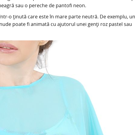
ă neagră sau o pereche de pantofi neon.
e într-o ținută care este în mare parte neutră. De exemplu, u
 nude poate fi animată cu ajutorul unei genți roz pastel sau