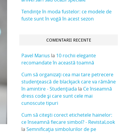
Tendințe în moda fustelor: ce modele de
fuste sunt în vogă în acest sezon
COMENTARII RECENTE
Pavel Marius
la
10 rochii elegante
recomandate în această toamnă
Cum să organizați cea mai tare petrecere
studențească de blackjack care va rămâne
în amintire - Studențiada
la
Ce înseamnă
dress code și care sunt cele mai
cunoscute tipuri
Cum să citești corect etichetele hainelor:
ce înseamnă fiecare simbol? - RevistaLook
la
Semnificația simbolurilor de pe