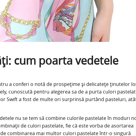
tăți: cum poarta vedetele
ru a conferi o notă de prospețime și delicatețe ținutelor lo
ely, cunoscută pentru alegerea sa de a purta culori pastela
r Swift a fost de multe ori surprinsă purtând pasteluri, atâ
detele nu se tem să combine culorile pastelate în moduri no
binații de culori pastelate, fie că este vorba de asortarea
fie de combinarea mai multor culori pastelate într-o singură