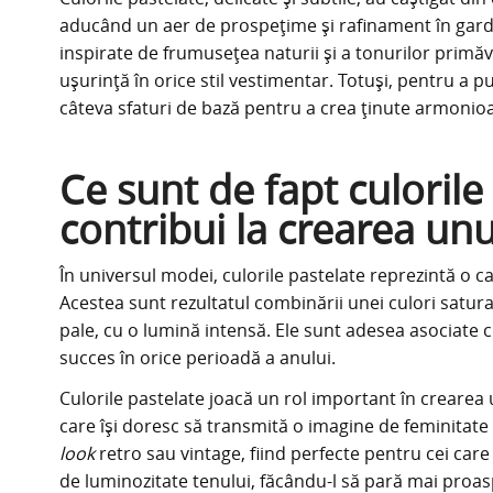
aducând un aer de prospețime și rafinament în gard
inspirate de frumusețea naturii și a tonurilor primăvă
ușurință în orice stil vestimentar. Totuși, pentru a 
câteva sfaturi de bază pentru a crea ținute armonioas
Ce sunt de fapt culorile
contribui la crearea unu
În universul modei, culorile pastelate reprezintă o c
Acestea sunt rezultatul combinării unei culori satur
pale, cu o lumină intensă. Ele sunt adesea asociate 
succes în orice perioadă a anului.
Culorile pastelate joacă un rol important în crearea u
care își doresc să transmită o imagine de feminitate 
look
retro sau vintage, fiind perfecte pentru cei care 
de luminozitate tenului, făcându-l să pară mai proasp