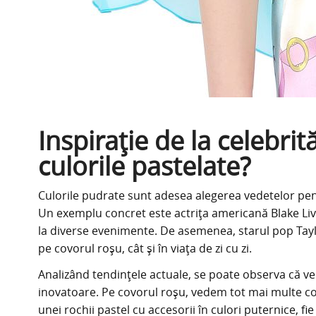
Inspirație de la celebri
culorile pastelate?
Culorile pudrate sunt adesea alegerea vedetelor pent
Un exemplu concret este actrița americană Blake Liv
la diverse evenimente. De asemenea, starul pop Taylo
pe covorul roșu, cât și în viața de zi cu zi.
Analizând tendințele actuale, se poate observa că ve
inovatoare. Pe covorul roșu, vedem tot mai multe com
unei rochii pastel cu accesorii în culori puternice, 