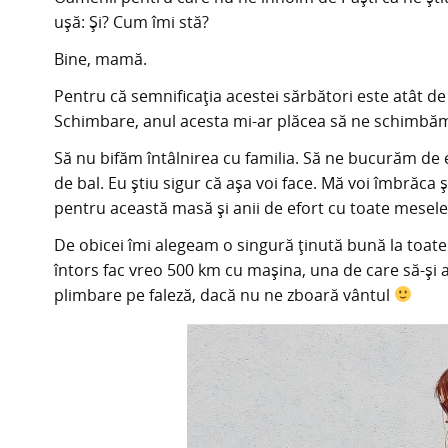
ușă: Și? Cum îmi stă?
Bine, mamă.
Pentru că semnificația acestei sărbători este atât de 
Schimbare, anul acesta mi-ar plăcea să ne schimbăm 
Să nu bifăm întâlnirea cu familia. Să ne bucurăm de 
de bal. Eu știu sigur că așa voi face. Mă voi îmbrăc
pentru această masă și anii de efort cu toate mesele
De obicei îmi alegeam o singură ținută bună la toat
întors fac vreo 500 km cu mașina, una de care să-ș
plimbare pe faleză, dacă nu ne zboară vântul