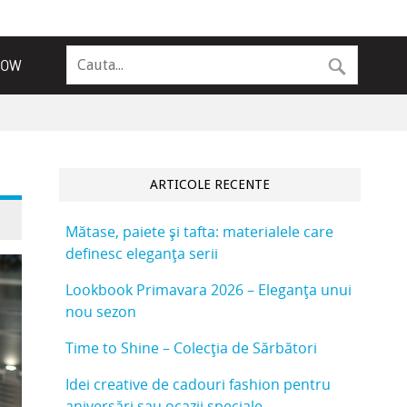
NOW
ARTICOLE RECENTE
Mătase, paiete și tafta: materialele care
definesc eleganța serii
Lookbook Primavara 2026 – Eleganța unui
nou sezon
Time to Shine – Colecția de Sărbători
Idei creative de cadouri fashion pentru
aniversări sau ocazii speciale