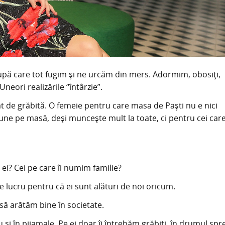
pă care tot fugim și ne urcăm din mers. Adormim, obosiți,
neori realizările “întârzie”.
de grăbită. O femeie pentru care masa de Paști nu e nici
 pune pe masă, deși muncește mult la toate, ci pentru cei car
ei? Cei pe care îi numim familie?
lucru pentru că ei sunt alături de noi oricum.
ă arătăm bine în societate.
și în pijamale. Pe ei doar îi întrebăm grăbiți, în drumul spr