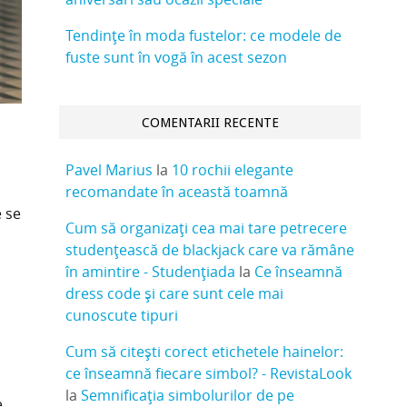
Tendințe în moda fustelor: ce modele de
fuste sunt în vogă în acest sezon
COMENTARII RECENTE
Pavel Marius
la
10 rochii elegante
recomandate în această toamnă
e se
Cum să organizați cea mai tare petrecere
studențească de blackjack care va rămâne
în amintire - Studențiada
la
Ce înseamnă
dress code și care sunt cele mai
cunoscute tipuri
Cum să citești corect etichetele hainelor:
ce înseamnă fiecare simbol? - RevistaLook
la
Semnificația simbolurilor de pe
e