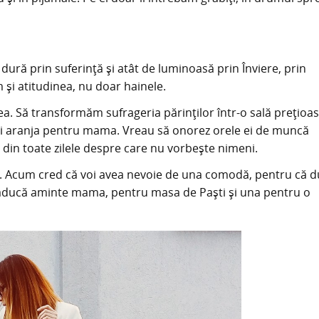
dură prin suferință și atât de luminoasă prin Înviere, prin
și atitudinea, nu doar hainele.
ea. Să transformăm sufrageria părinților într-o sală prețioa
a și aranja pentru mama. Vreau să onorez orele ei de muncă
 din toate zilele despre care nu vorbește nimeni.
e. Acum cred că voi avea nevoie de una comodă, pentru că d
i aducă aminte mama, pentru masa de Paști și una pentru o