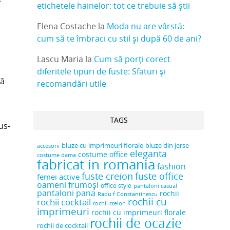
etichetele hainelor: tot ce trebuie să știi
Elena Costache
la
Moda nu are vârstă:
cum să te îmbraci cu stil și după 60 de ani?
Lascu Maria
la
Cum să porți corect
diferitele tipuri de fuste: Sfaturi și
să
recomandări utile
TAGS
us-
bluze cu imprimeuri florale
bluze din jerse
accesorii
eleganta
costume office
costume dama
fabricat in romania
fashion
fuste creion
fuste office
femei active
oameni frumoși
office style
pantaloni casual
pantaloni pana
rochii
Radu f Constantinescu
rochii cu
rochii cocktail
rochii creion
imprimeuri
rochii cu imprimeuri florale
rochii de ocazie
rochii de cocktail