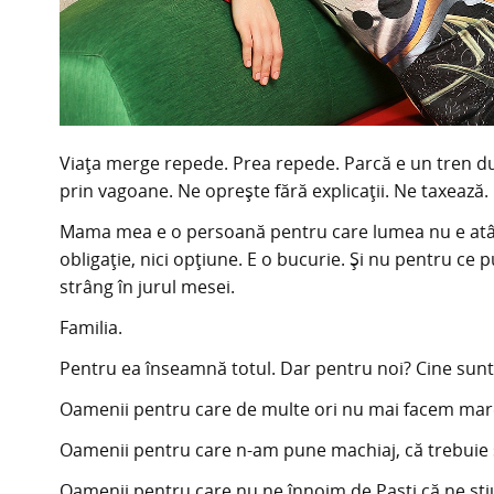
Viața merge repede. Prea repede. Parcă e un tren du
prin vagoane. Ne oprește fără explicații. Ne taxează. U
Mama mea e o persoană pentru care lumea nu e atât 
obligație, nici opțiune. E o bucurie. Și nu pentru ce
strâng în jurul mesei.
Familia.
Pentru ea înseamnă totul. Dar pentru noi? Cine sunt 
Oamenii pentru care de multe ori nu mai facem mare 
Oamenii pentru care n-am pune machiaj, că trebuie s
Oamenii pentru care nu ne înnoim de Paști că ne știu 