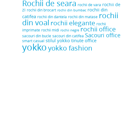
Rochii de seara
rochii de
rochii de vara
rochii din
zi
rochii din brocart
rochii din bumbac
rochii
catifea
rochii din dantela
rochii din matase
din voal
rochii elegante
rochii
rochii office
rochii midi
imprimate
rochii negre
Sacouri office
sacouri din bucle
sacouri din catifea
stilul yokko
tinute office
smart casual
yokko
yokko fashion