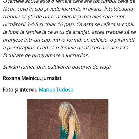
O femeie activă este o femeie care are tot timpul ceva de
făcut, ceva în cap și vede lucrurile în avans. Întotdeauna
trebuie să știi de unde ai plecat și mai ales care sunt
următorii 3-4-5 și chiar 10 pași. Că asta se referă la copil,
la iubit la familie la ce ai tu de aranjat, astea trebuie să se
aranjeze într-un cap, într-o formă, un edificiu, o piramidă
a priorităților. Cred că o femeie de afaceri are această
facultate de programare a lucrurilor.
Salvăm lumea prin cultivarea bucuriei de viață.
Roxana Melnicu, jurnalist
Foto și interviu
Marius Tudose