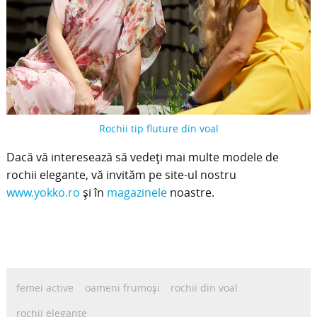
Rochii tip fluture din voal
Dacă vă interesează să vedeți mai multe modele de
rochii elegante, vă invităm pe site-ul nostru
www.yokko.ro
și în
magazinele
noastre.
femei active
oameni frumoși
rochii din voal
rochii elegante