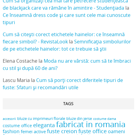
Cum să organizați cea mai tare petrecere studențească
de blackjack care va rămâne în amintire - Studențiada
la
Ce înseamnă dress code și care sunt cele mai cunoscute
tipuri
Cum să citești corect etichetele hainelor: ce înseamnă
fiecare simbol? - RevistaLook
la
Semnificația simbolurilor
de pe etichetele hainelor: tot ce trebuie să știi
Elena Costache
la
Moda nu are vârstă: cum să te îmbraci
cu stil și după 60 de ani?
Lascu Maria
la
Cum să porți corect diferitele tipuri de
fuste: Sfaturi și recomandări utile
TAGS
bluze cu imprimeuri florale
bluze din jerse
accesorii
costume dama
fabricat in romania
eleganta
costume office
fuste creion
fuste office
oameni
fashion
femei active