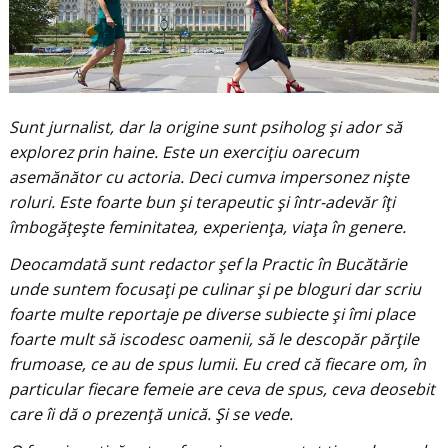
Sunt jurnalist, dar la origine sunt psiholog și ador să
explorez prin haine. Este un exercițiu oarecum
asemănător cu actoria. Deci cumva impersonez niște
roluri. Este foarte bun și terapeutic și într-adevăr îți
îmbogățește feminitatea, experiența, viața în genere.
Deocamdată sunt redactor șef la Practic în Bucătărie
unde suntem focusați pe culinar și pe bloguri dar scriu
foarte multe reportaje pe diverse subiecte și îmi place
foarte mult să iscodesc oamenii, să le descopăr părțile
frumoase, ce au de spus lumii. Eu cred că fiecare om, în
particular fiecare femeie are ceva de spus, ceva deosebit
care îi dă o prezență unică. Și se vede.