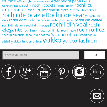
frumoși
pantaloni pana
office style
pantaloni casual
Radu f
rochii cu
rochii cocktail
rochii
Constantinescu
rochii creion
imprimeuri
rochii cu imprimeuri florale
rochii de cocktail
rochii de ocazie
Rochii de seara
rochii de
rochii din catifea
rochii de zi
vara
rochii din brocart
rochii din bumbac
rochii din voal
rochii
rochii din dantela
rochii din matase
elegante
rochii office
rochii midi
rochii imprimate
rochii negre
Sacouri office
sacouri din bucle
sacouri din catifea
smart casual
yokko
yokko fashion
stilul yokko
tinute office