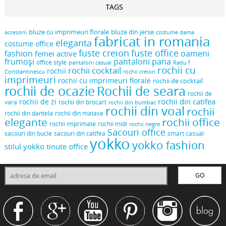
TAGS
bluze cu imprimeuri florale
bluze din jerse
accesorii
costume dama
fabricat in romania
eleganta
costume office
fuste creion
fuste office
oameni
fashion
femei active
frumoși
pantaloni pana
office style
pantaloni casual
Radu f
rochii cu
rochii cocktail
rochii
Constantinescu
rochii creion
imprimeuri
rochii cu imprimeuri florale
rochii de cocktail
rochii de ocazie
Rochii de seara
rochii de
rochii din catifea
rochii de zi
vara
rochii din brocart
rochii din bumbac
rochii din voal
rochii
rochii din dantela
rochii din matase
elegante
rochii office
rochii midi
rochii imprimate
rochii negre
Sacouri office
sacouri din bucle
sacouri din catifea
smart casual
yokko
yokko fashion
stilul yokko
tinute office