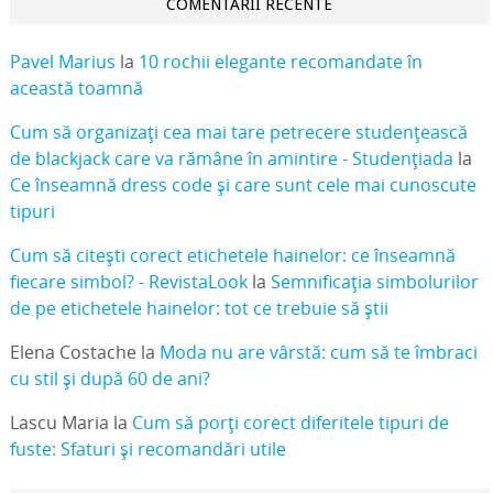
COMENTARII RECENTE
Pavel Marius
la
10 rochii elegante recomandate în
această toamnă
Cum să organizați cea mai tare petrecere studențească
de blackjack care va rămâne în amintire - Studențiada
la
Ce înseamnă dress code și care sunt cele mai cunoscute
tipuri
Cum să citești corect etichetele hainelor: ce înseamnă
fiecare simbol? - RevistaLook
la
Semnificația simbolurilor
de pe etichetele hainelor: tot ce trebuie să știi
Elena Costache
la
Moda nu are vârstă: cum să te îmbraci
cu stil și după 60 de ani?
Lascu Maria
la
Cum să porți corect diferitele tipuri de
fuste: Sfaturi și recomandări utile