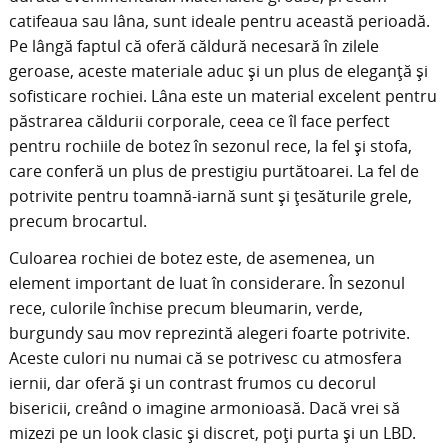
catifeaua sau lâna, sunt ideale pentru această perioadă.
Pe lângă faptul că oferă căldură necesară în zilele
geroase, aceste materiale aduc și un plus de eleganță și
sofisticare rochiei. Lâna este un material excelent pentru
păstrarea căldurii corporale, ceea ce îl face perfect
pentru rochiile de botez în sezonul rece, la fel și stofa,
care conferă un plus de prestigiu purtătoarei. La fel de
potrivite pentru toamnă-iarnă sunt și țesăturile grele,
precum brocartul.
Culoarea rochiei de botez este, de asemenea, un
element important de luat în considerare. În sezonul
rece, culorile închise precum bleumarin, verde,
burgundy sau mov reprezintă alegeri foarte potrivite.
Aceste culori nu numai că se potrivesc cu atmosfera
iernii, dar oferă și un contrast frumos cu decorul
bisericii, creând o imagine armonioasă. Dacă vrei să
mizezi pe un look clasic și discret, poți purta și un LBD.