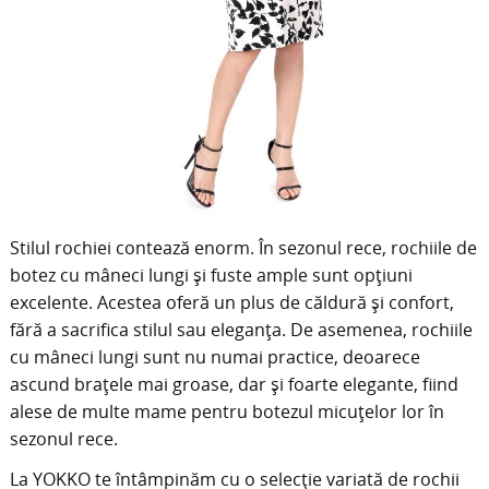
Stilul rochiei contează enorm. În sezonul rece, rochiile de
botez cu mâneci lungi și fuste ample sunt opțiuni
excelente. Acestea oferă un plus de căldură și confort,
fără a sacrifica stilul sau eleganța. De asemenea, rochiile
cu mâneci lungi sunt nu numai practice, deoarece
ascund brațele mai groase, dar și foarte elegante, fiind
alese de multe mame pentru botezul micuțelor lor în
sezonul rece.
La YOKKO te întâmpinăm cu o selecție variată de rochii