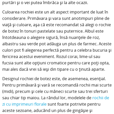
purtări și o vei putea îmbrăca și la alte ocazii.
Culoarea rochiei este un alt aspect important de luat în
considerare. Primăvara și vara sunt anotimpuri pline de
viață și culoare, așa că este recomandat să alegi o rochie
de botez în tonuri pastelate sau puternice. Albul este
întotdeauna o alegere sigură, însă nuanțele de roz,
albastru sau verde pot adăuga un plus de farmec. Aceste
culori pot fi alegerea perfectă pentru a celebra bucuria și
fericirea acestui eveniment. Rozul corai, lime-ul sau
fucsia sunt alte opțiuni cromatice pentru care poți opta,
mai ales dacă vrei să ieși din tipare cu o ținută aparte.
Designul rochiei de botez este, de asemenea, esențial.
Pentru primăvară și vară se recomandă rochii mai scurte
(midi), precum și cele cu mâneci scurte sau trei sferturi
sau chiar tip maiou. La rândul lor, modelele de
rochii de
zi cu imprimeuri florale
sunt foarte potrivite pentru
aceste sezoane, aducând un plus de gingășie și