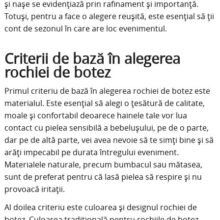
și nașe se evidențiază prin rafinament și importanță.
Totuși, pentru a face o alegere reușită, este esențial să ții
cont de sezonul în care are loc evenimentul.
Criterii de bază în alegerea
rochiei de botez
Primul criteriu de bază în alegerea rochiei de botez este
materialul. Este esențial să alegi o țesătură de calitate,
moale și confortabil deoarece hainele tale vor lua
contact cu pielea sensibilă a bebelușului, pe de o parte,
dar pe de altă parte, vei avea nevoie să te simți bine și să
arăți impecabil pe durata întregului eveniment.
Materialele naturale, precum bumbacul sau mătasea,
sunt de preferat pentru că lasă pielea să respire și nu
provoacă iritații.
Al doilea criteriu este culoarea și designul rochiei de
botez. Culoarea tradițională pentru rochiile de botez