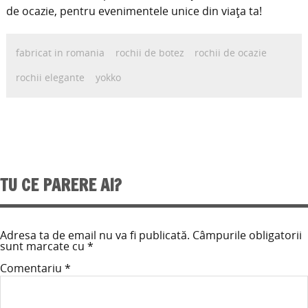
de ocazie, pentru evenimentele unice din viața ta!
fabricat in romania
rochii de botez
rochii de ocazie
rochii elegante
yokko
TU CE PARERE AI?
Adresa ta de email nu va fi publicată.
Câmpurile obligatorii
sunt marcate cu
*
Comentariu
*