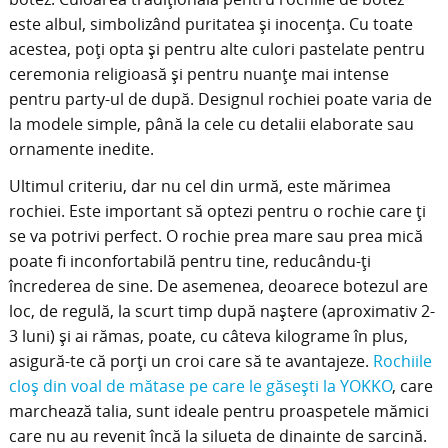
este albul, simbolizând puritatea și inocența. Cu toate
acestea, poți opta și pentru alte culori pastelate pentru
ceremonia religioasă și pentru nuanțe mai intense
pentru party-ul de după. Designul rochiei poate varia de
la modele simple, până la cele cu detalii elaborate sau
ornamente inedite.
Ultimul criteriu, dar nu cel din urmă, este mărimea
rochiei. Este important să optezi pentru o rochie care ți
se va potrivi perfect. O rochie prea mare sau prea mică
poate fi inconfortabilă pentru tine, reducându-ți
încrederea de sine. De asemenea, deoarece botezul are
loc, de regulă, la scurt timp după naștere (aproximativ 2-
3 luni) și ai rămas, poate, cu câteva kilograme în plus,
asigură-te că porți un croi care să te avantajeze.
Rochiile
cloș din voal de mătase pe care le găsești la YOKKO
, care
marchează talia, sunt ideale pentru proaspetele mămici
care nu au revenit încă la silueta de dinainte de sarcină.